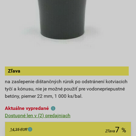
Zľava
na zaslepenie dištančných rúrok po odstránení kotviacich
tyčí a kónusu, nie je možné použiť pre vodonepriepustné
betóny, piemer 22 mm, 1 000 ks/bal.
Aktuálne vypredané
Dostupné len v (2) predajniach
7
%
14,35 EUR
Zľava