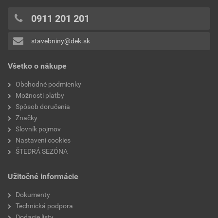
0x
0x
0911 201 201
0x
stavebniny@dek.sk
Pridávať hodnotenie môže iba prihlásený užívateľ.
Všetko o nákupe
Obchodné podmienky
Možnosti platby
Spôsob doručenia
Značky
Slovník pojmov
Nastavení cookies
ŠTEDRÁ SEZÓNA
Užitočné informácie
Dokumenty
Technická podpora
Dodacie listy