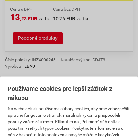
Cena s DPH
Cena bez DPH
13
,23 EUR
za bal.
10,76 EUR za bal.
Podobné produkty
Číslo položky:
INZ4000243
Katalógový kód: DDJT3
Výrobca
TEBAU
Používame cookies pre lepší zážitok z
Informácie o cene
nákupu
Aktuálna predajná cena po zľave 52% z cenníkovej
Na webe dek.sk používame súbory cookies, aby sme zabezpečili
správne fungovanie stránok, merali ich výkon a prispôsobili
ceny
ponuky vašim záujmom. Kliknutím na „Prijímam" súhlasíte s
10,76 EUR
13,23 EUR
použitím všetkých typov cookies. Poskytnuté informácie sú u
bez DPH za bal.
s DPH za bal.
nás v bezpečí a toto nastavenie navyše môžete kedykoľvek