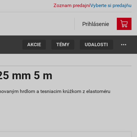
Zoznam predajní
Vyberte si predajňu
Prihlásenie
AKCIE
TÉMY
UDALOSTI
25 mm 5 m
movaným hrdlom a tesniacim krúžkom z elastoméru