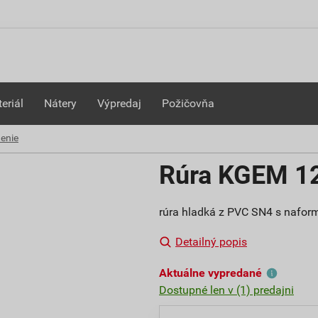
eriál
Nátery
Výpredaj
Požičovňa
enie
Rúra KGEM 1
rúra hladká z PVC SN4 s nafor
Detailný popis
Aktuálne vypredané
Dostupné len v (1) predajni