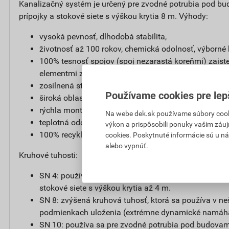
Kanalizačný systém je určený pre zvodné potrubia pod bu
prípojky a stokové siete s výškou krytia 8 m. Výhody:
vysoká pevnosť, dlhodobá stabilita,
životnosť až 100 rokov, chemická odolnosť, výborné h
100% tesnosť spojov (spoj nezarastá koreňmi) zaist
elementmi z odolných kaučukov v drážke hrdla,
zosilnená stena = vyššia bezpečnosť,
Používame cookies pre lep
široká oblasť použitia, ľahká inšpekcia,
rýchla montáž, ľahká pokládka,
Na webe dek.sk používame súbory cooki
teplotná odolnosť 60°C,
výkon a prispôsobili ponuky vašim záuj
100% recyklovateľný.
cookies. Poskytnuté informácie sú u ná
alebo vypnúť.
Kruhové tuhosti:
SN 4: používa sa pre zvodné potrubia pod budovami,
stokové siete s výškou krytia až 4 m.
SN 8: zvýšená kruhová tuhosť, ktorá sa používa v n
podmienkach uloženia (extrémne dynamické namáhan
SN 10: používa sa pre zvodné potrubia pod budovami