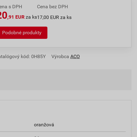
ena s DPH
Cena bez DPH
20
,91 EUR
za ks
17,00 EUR za ks
Podobné produkty
talógový kód: 0H85Y
Výrobca
ACO
oranžová