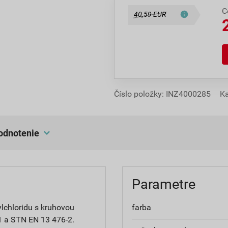
C
40,59 EUR
Číslo položky:
INZ4000285
Ka
hodnotenie
Parametre
lchloridu s kruhovou
farba
1 a STN EN 13 476-2.