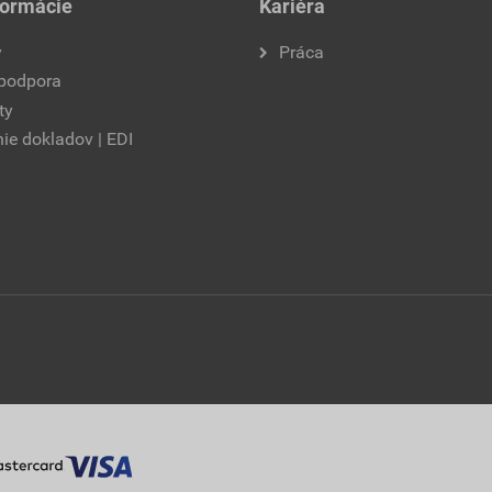
formácie
Kariéra
y
Práca
 podpora
ty
ie dokladov | EDI