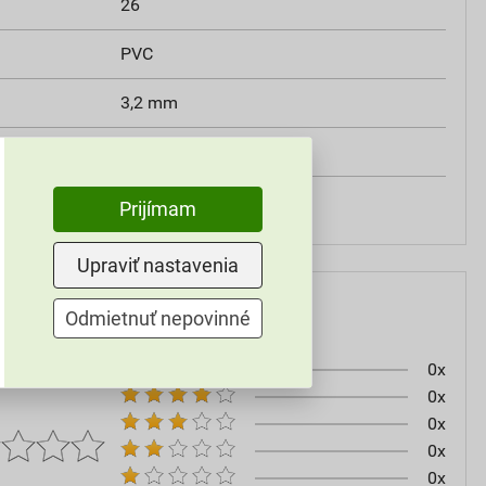
26
PVC
3,2 mm
áno
DN 125
Prijímam
Upraviť nastavenia
Odmietnuť nepovinné
0x
0x
0x
0x
0x