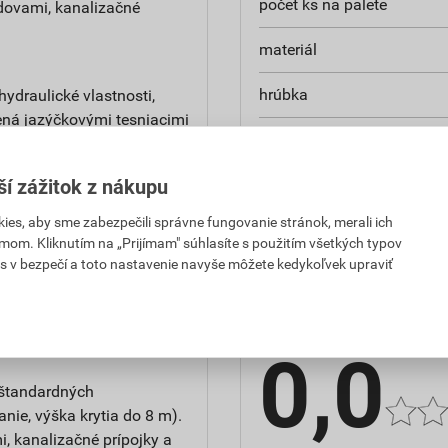
počet ks na palete
dovami, kanalizačné
materiál
hrúbka
ydraulické vlastnosti,
ená jazýčkovými tesniacimi
UV odolnosť
ší zážitok z nákupu
menovitá svetlosť
es, aby sme zabezpečili správne fungovanie stránok, merali ich
mom. Kliknutím na „Prijímam" súhlasíte s použitím všetkých typov
s v bezpečí a toto nastavenie navyše môžete kedykoľvek upraviť
Hodnotenie
 kanalizačné prípojky a
0,0
eštandardných
ie, výška krytia do 8 m).
, kanalizačné prípojky a