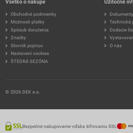
Všetko o nákupe
Užitočné in
Obchodné podmienky
Dokument
Možnosti platby
Technická
Spôsob doručenia
Dodacie lis
Značky
Vystavovan
Slovník pojmov
O nás
Nastavení cookies
ŠTEDRÁ SEZÓNA
© 2026 DEK a.s.
Bezpečné nakupovanie vďaka šifrovaniu SSL