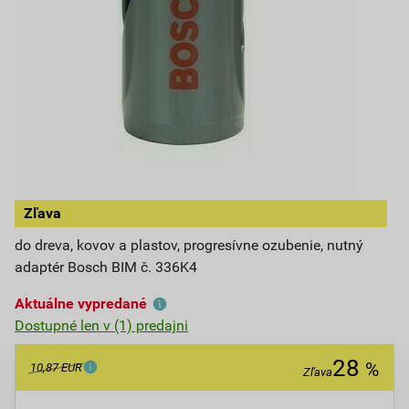
Zľava
do dreva, kovov a plastov, progresívne ozubenie, nutný
adaptér Bosch BIM č. 336K4
Aktuálne vypredané
Dostupné len v (1) predajni
28
%
10,87 EUR
Zľava