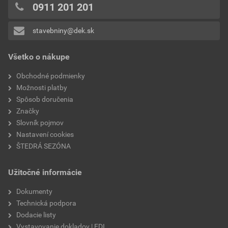
0x
0911 201 201
0x
stavebniny@dek.sk
Pridávať hodnotenie môže iba prihlásený užívateľ.
Všetko o nákupe
Obchodné podmienky
Možnosti platby
Spôsob doručenia
Značky
Slovník pojmov
Nastavení cookies
ŠTEDRÁ SEZÓNA
Užitočné informácie
Dokumenty
Technická podpora
Dodacie listy
Vystavovanie dokladov | EDI