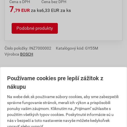
Cena s DPH
Cena bez DPH
7
,79 EUR
za ks
6,33 EUR za ks
Podobné produkty
Číslo položky:
INZ7000002
Katalógový kód: GY55M
Výrobca
BOSCH
Používame cookies pre lepší zážitok z
Informácie o cene
nákupu
Aktuálna predajná cena po zľave 46% z cenníkovej
Na webe dek.sk používame súbory cookies, aby sme zabezpečili
ceny
správne fungovanie stránok, merali ich výkon a prispôsobili
ponuky vašim záujmom. Kliknutím na „Prijímam" súhlasíte s
6,33 EUR
7,79 EUR
použitím všetkých typov cookies. Poskytnuté informácie sú u
bez DPH za ks
s DPH za ks
nás v bezpečí a toto nastavenie navyše môžete kedykoľvek
upraviť alebo vypnúť.