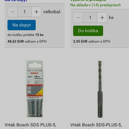
Na sklade v (14) predajniach
velkobal.
ks
Na dopyt
Do košíka
do košíku pridáte
15
ks
48,62
EUR
celkom s DPH
3,35
EUR
celkom s DPH
Vrták Bosch SDS PLUS-5,
Vrták Bosch SDS-PLUS-5,