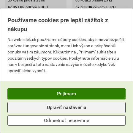
do košíku pridáte
25
ks
do košíku pridáte
25
ks
47,05
EUR
celkom s DPH
57,50
EUR
celkom s DPH
Používame cookies pre lepší zážitok z
nákupu
Na webe dek.sk používame súbory cookies, aby sme zabezpečili
správne fungovanie stránok, merali ich výkon a prispôsobili
ponuky vašim záujmom. Kliknutím na „Prijímam" súhlasíte s
použitím všetkých typov cookies. Poskytnuté informácie sú u
nás v bezpečí a toto nastavenie navyše môžete kedykoľvek
upraviť alebo vypnúť.
Vrták Bosch SDS PLUS-1,
Vrták Bosch SDS-PLUS-1,
Prijímam
priemer 12 mm, pracovná
priemer 8 mm, pracovná
dĺžka 100 mm
dĺžka 200 mm (5ks/obj)
Upraviť nastavenia
2
2
,30
EUR
,41
EUR
Odmietnuť nepovinné
cena za ks s DPH
cena za ks s DPH
54,12 EUR
70,73 EUR