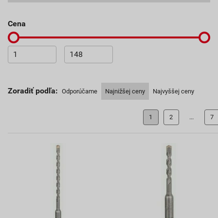
Cena
Zoradiť podľa:
Odporúčame
Najnižšej ceny
Najvyššej ceny
1
2
...
7