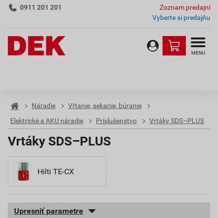
0911 201 201
Zoznam predajní
Vyberte si predajňu
MENU
Náradie
Vŕtanie, sekanie, búranie
Elektrické a AKU náradie
Príslušenstvo
Vrtáky SDS–PLUS
Vrtáky SDS–PLUS
Hilti TE-CX
Upresniť parametre