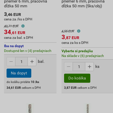
priemer 6 mm, pracovná
priemer 6 mm, pracovná
dĺžka 50 mm
dĺžka 50 mm (5ks/obj)
3
,46
EUR
cena za /ks s DPH
40,71 EUR
34
4,55 EUR
,61
EUR
3
,87
EUR
cena za bal. s DPH
cena za ks s DPH
Iba na dopyt
Dostupné len v (4) predajniach
Vyberte si predajňu
Na sklade v (6) predajniach
bal.
ks
Na dopyt
Do košíka
do košíku pridáte
10
/ks
34,61
EUR
celkom s DPH
3,87
EUR
celkom s DPH