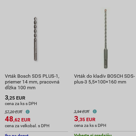
Vrták Bosch SDS PLUS-1,
Vrták do kladív BOSCH SDS-
priemer 14 mm, pracovná
plus-3 5,5×100×160 mm
dĺžka 100 mm
3
,25
EUR
cena za ks s DPH
3,94 EUR
57,20 EUR
3
48
,35
EUR
,62
EUR
cena za ks s DPH
cena za velkobal. s DPH
Vyberte si predajňu
Iba na dopyt