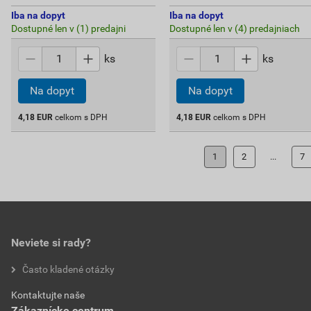
Iba na dopyt
Iba na dopyt
Dostupné len v (1) predajni
Dostupné len v (4) predajniach
ks
ks
Na dopyt
Na dopyt
4,18
EUR
celkom s DPH
4,18
EUR
celkom s DPH
1
2
...
7
Neviete si rady?
Často kladené otázky
Kontaktujte naše
Zákaznícke centrum