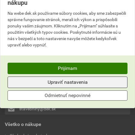
nákupu
Na webe dek.sk používame súbory cookies, aby sme zabezpečili
správne fungovanie stránok, merali ich výkon a prispôsobili
ponuky vašim záujmom. Kliknutím na „Prijímam" súhlasíte s
použitím všetkých typov cookies. Poskytnuté informácie sú u
nás v bezpečí a toto nastavenie navyše môžete kedykoľvek
upraviť alebo vypnúť.
Neviete si rady?
Často kladené otázky
Prijímam
Kontaktujte naše
Zákaznícke centrum
Upraviť nastavenia
0911 201 201
Odmietnuť nepovinné
stavebniny@dek.sk
Všetko o nákupe