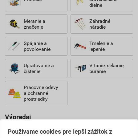
dielne
Meranie a
Záhradné
značenie
náradie
Spájanie a
Tmelenie a
povoľovanie
lepenie
Upratovanie a
Vŕtanie, sekanie,
čistenie
búranie
Pracovné odevy
a ochranné
prostriedky
Výpredaj
Používame cookies pre lepší zážitok z
Náradie