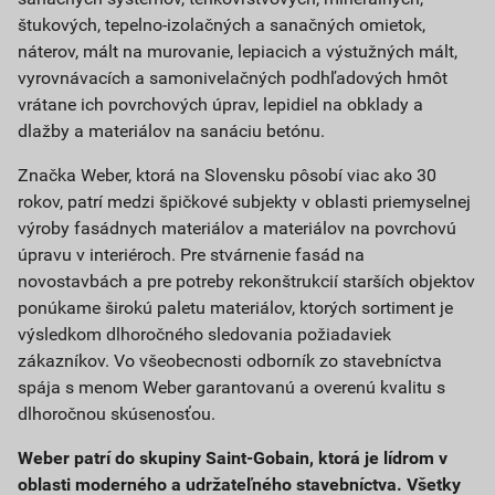
štukových, tepelno-izolačných a sanačných omietok,
náterov, mált na murovanie, lepiacich a výstužných mált,
vyrovnávacích a samonivelačných podhľadových hmôt
vrátane ich povrchových úprav, lepidiel na obklady a
dlažby a materiálov na sanáciu betónu.
Značka Weber, ktorá na Slovensku pôsobí viac ako 30
rokov, patrí medzi špičkové subjekty v oblasti priemyselnej
výroby fasádnych materiálov a materiálov na povrchovú
úpravu v interiéroch. Pre stvárnenie fasád na
novostavbách a pre potreby rekonštrukcií starších objektov
ponúkame širokú paletu materiálov, ktorých sortiment je
výsledkom dlhoročného sledovania požiadaviek
zákazníkov. Vo všeobecnosti odborník zo stavebníctva
spája s menom Weber garantovanú a overenú kvalitu s
dlhoročnou skúsenosťou.
Weber patrí do skupiny Saint-Gobain, ktorá je lídrom v
oblasti moderného a udržateľného stavebníctva. Všetky