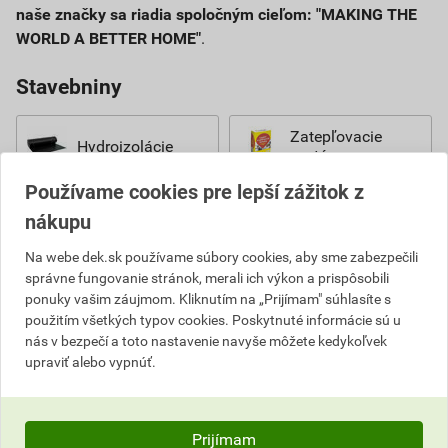
naše značky sa riadia spoločným cieľom: "MAKING THE
WORLD A BETTER HOME"
.
Stavebniny
Zatepľovacie
Hydroizolácie
systémy
Používame cookies pre lepší zážitok z
Stavebná
Suché zmesi
nákupu
chémia
Na webe dek.sk používame súbory cookies, aby sme zabezpečili
správne fungovanie stránok, merali ich výkon a prispôsobili
Rekonštrukcia a
sanácia
ponuky vašim záujmom. Kliknutím na „Prijímam" súhlasíte s
použitím všetkých typov cookies. Poskytnuté informácie sú u
nás v bezpečí a toto nastavenie navyše môžete kedykoľvek
Nátery
upraviť alebo vypnúť.
Fasádne farby
Interiérové farby
Prijímam