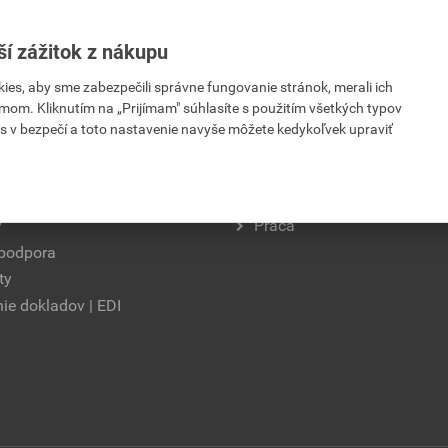
ší zážitok z nákupu
es, aby sme zabezpečili správne fungovanie stránok, merali ich
mom. Kliknutím na „Prijímam" súhlasíte s použitím všetkých typov
s v bezpečí a toto nastavenie navyše môžete kedykoľvek upraviť
formácie
Kariéra
y
Práca
 podpora
ty
ie dokladov | EDI