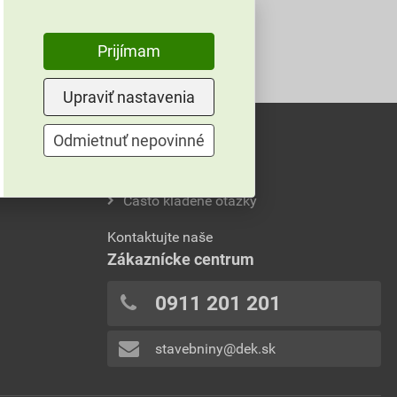
Prijímam
Upraviť nastavenia
Odmietnuť nepovinné
Neviete si rady?
Často kladené otázky
Kontaktujte naše
Zákaznícke centrum
0911 201 201
stavebniny@dek.sk