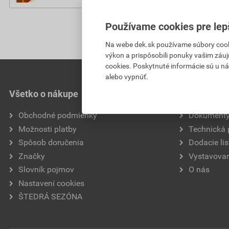
Používame cookies pre lep
Na webe dek.sk používame súbory cooki
výkon a prispôsobili ponuky vašim záuj
cookies. Poskytnuté informácie sú u ná
alebo vypnúť.
Všetko o nákupe
Užitočné in
Obchodné podmienky
Dokument
Možnosti platby
Technická
Spôsob doručenia
Dodacie lis
Značky
Vystavovan
Slovník pojmov
O nás
Nastavení cookies
ŠTEDRÁ SEZÓNA