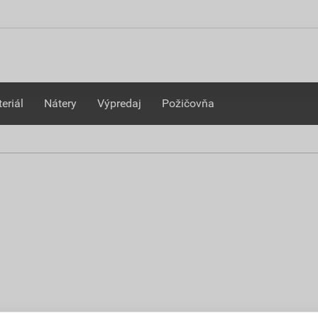
eriál
Nátery
Výpredaj
Požičovňa