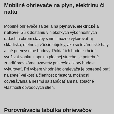
Mobilné ohrievače na plyn, elektrinu či
naftu
Mobilné ohrievače sa delia na
plynové, elektrické a
naftové
. Sú k dostaniu v niekoľkých výkonnostných
radách a okrem stavby s nimi možno vykurovať aj
skladiská, dielne aj väčšie objekty, ako sú továrenské haly
a iné priemyselné budovy. Pokiaľ ich budete chcieť
využívať vonku, napr. na plochej streche, je potrebné
zriadiť provizórne uzavretý prístrešok, ktorý budete
vykurovať. Pri výbere vhodného ohrievača je potrebné brať
na zreteľ veľkosť a členitosť priestoru, možnosti
odvetrávania a nesmú sa zabúdať ani na izolačné
vlastnosti obvodových stien.
Porovnávacia tabuľka ohrievačov