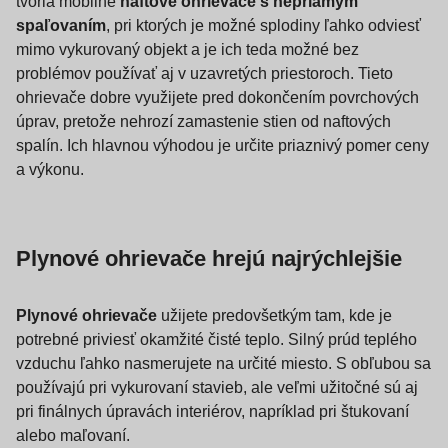
tvoria mobilné
naftové ohrievače s nepriamym
spaľovaním
, pri ktorých je možné splodiny ľahko odviesť
mimo vykurovaný objekt a je ich teda možné bez
problémov používať aj v uzavretých priestoroch. Tieto
ohrievače dobre využijete pred dokončením povrchových
úprav, pretože nehrozí zamastenie stien od naftových
spalín. Ich hlavnou výhodou je určite priaznivý pomer ceny
a výkonu.
Plynové ohrievače hrejú najrýchlejšie
Plynové ohrievače
užijete predovšetkým tam, kde je
potrebné priviesť okamžité čisté teplo. Silný prúd teplého
vzduchu ľahko nasmerujete na určité miesto. S obľubou sa
používajú pri vykurovaní stavieb, ale veľmi užitočné sú aj
pri finálnych úpravách interiérov, napríklad pri štukovaní
alebo maľovaní.