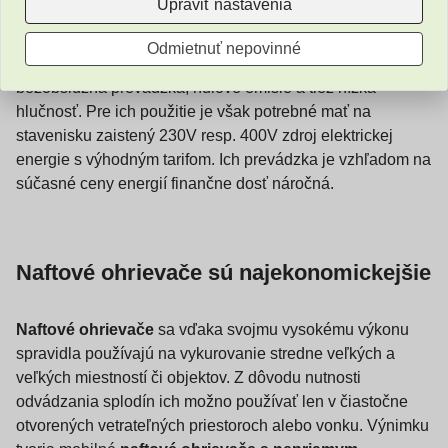
Upraviť nastavenia
Na vykurovanie menších uzavretých miestností sú ideálne
Odmietnuť nepovinné
elektrické mobilné ohrievače
. Ich hlavnými výhodami sú
bezobslužná prevádzka, nulové emisie a tiež nízka
hlučnosť. Pre ich použitie je však potrebné mať na
stavenisku zaistený 230V resp. 400V zdroj elektrickej
energie s výhodným tarifom. Ich prevádzka je vzhľadom na
súčasné ceny energií finančne dosť náročná.
Naftové ohrievače sú najekonomickejšie
Naftové ohrievače
sa vďaka svojmu vysokému výkonu
spravidla používajú na vykurovanie stredne veľkých a
veľkých miestností či objektov. Z dôvodu nutnosti
odvádzania splodín ich možno používať len v čiastočne
otvorených vetrateľných priestoroch alebo vonku. Výnimku