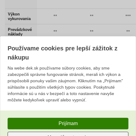
Výkon
**
**
***
vykurovania
Prevádzkové
**
**
**
náklady
***
**
**
Mobilita
Používame cookies pre lepší zážitok z
nákupu
Hlučnosť
***
***
**
prevádzky
Na webe dek.sk používame súbory cookies, aby sme
Vetranie
zabezpečili správne fungovanie stránok, merali ich výkon a
***
**
*
vykurovaných
prispôsobili ponuky vašim záujmom. Kliknutím na „Prijímam"
miestností
súhlasíte s použitím všetkých typov cookies. Poskytnuté
informácie sú u nás v bezpečí a toto nastavenie navyše
*** Výborný ** Dobrý * Prijateľný
môžete kedykoľvek upraviť alebo vypnúť.
Na malé stavby s elektrickým, na veľké
Prijímam
s naftovým ohrievačom