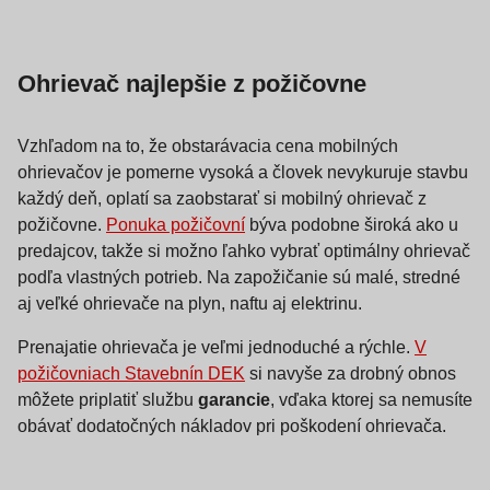
Ohrievač najlepšie z požičovne
Vzhľadom na to, že obstarávacia cena mobilných
ohrievačov je pomerne vysoká a človek nevykuruje stavbu
každý deň, oplatí sa zaobstarať si mobilný ohrievač z
požičovne.
Ponuka požičovní
býva podobne široká ako u
predajcov, takže si možno ľahko vybrať optimálny ohrievač
podľa vlastných potrieb. Na zapožičanie sú malé, stredné
aj veľké ohrievače na plyn, naftu aj elektrinu.
Prenajatie ohrievača je veľmi jednoduché a rýchle.
V
požičovniach Stavebnín DEK
si navyše za drobný obnos
môžete priplatiť službu
garancie
, vďaka ktorej sa nemusíte
obávať dodatočných nákladov pri poškodení ohrievača.