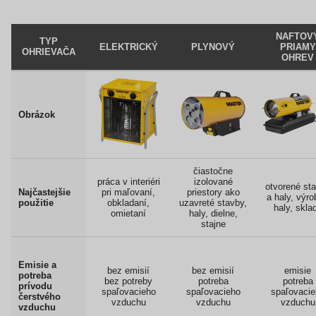
NAFTOV
TYP
ELEKTRICKÝ
PLYNOVÝ
PRIAMY
OHRIEVAČA
OHREV
Obrázok
čiastočne
práca v interiéri
izolované
otvorené st
Najčastejšie
pri maľovaní,
priestory ako
a haly, výr
použitie
obkladaní,
uzavreté stavby,
haly, skla
omietaní
haly, dielne,
stajne
Emisie a
bez emisií
bez emisií
emisie
potreba
bez potreby
potreba
potreba
prívodu
spaľovacieho
spaľovacieho
spaľovacie
čerstvého
vzduchu
vzduchu
vzduchu
vzduchu