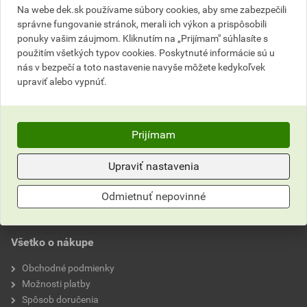
6681 9684).
Na webe dek.sk používame súbory cookies, aby sme zabezpečili
správne fungovanie stránok, merali ich výkon a prispôsobili
ponuky vašim záujmom. Kliknutím na „Prijímam" súhlasíte s
použitím všetkých typov cookies. Poskytnuté informácie sú u
nás v bezpečí a toto nastavenie navyše môžete kedykoľvek
Neviete si rady?
upraviť alebo vypnúť.
Často kladené otázky
Kontaktujte naše
Prijímam
Zákaznícke centrum
Upraviť nastavenia
0911 201 201
Odmietnuť nepovinné
stavebniny@dek.sk
Všetko o nákupe
Obchodné podmienky
Možnosti platby
Spôsob doručenia