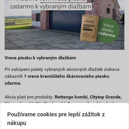
Vrece piesku k vybraným dlažbám
Pri zakúpení palety vybraných akciových dlažieb získava
zákazník
1 vrece kremičitého škárovacieho piesku
zdarma
.
Akcia platí pre produkty:
Rettango kombi, Citytop Grande,
Citytop kombi, CitySky kombi, Suprema kombi a Asti
kombi.
Používame cookies pre lepší zážitok z
nákupu
Typ piesku: prírodný kremičitý, zrnitosť 0,1 – 0,7 mm (kód