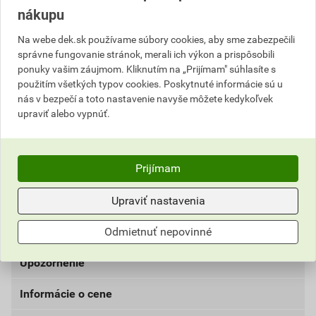
viazať soli. Tvorí podkladnú vrstvu pre sanačnú
nákupu
omietku na veľmi vlhké a silno zasolené minerálne
povrchy v interiéri a v exteriéri. Použitiu by mala
Na webe dek.sk používame súbory cookies, aby sme zabezpečili
predchádzať analýza podkladu. Podklad musí byť
správne fungovanie stránok, merali ich výkon a prispôsobili
pevný, nosný, bez pohyblivých súčastí a bez
ponuky vašim záujmom. Kliknutím na „Prijímam" súhlasíte s
použitím všetkých typov cookies. Poskytnuté informácie sú u
znečistenia.
nás v bezpečí a toto nastavenie navyše môžete kedykoľvek
Charakteristika
upraviť alebo vypnúť.
ručné spracovanie,
jednoduché spracovanie,
účinné vysúšanie a naviazanie solí,
Prijímam
vynikajúca paropriepustnosť a vodeodolnosť,
na vytvorenie podkladu pre sanačný systém
Upraviť nastavenia
weber.san presto.
Odmietnuť nepovinné
Upozornenie
Informácie o cene
V prípade odberu tovaru na palete Vám môže byť
účtovaný dodatočný poplatok za paletu.