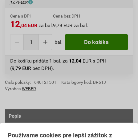
17,71 EUR
Cena s DPH
Cena bez DPH
12
,04 EUR
za bal.
9,79 EUR za bal.
bal.
Do košíka
Do košíku pridáte
1 bal.
za
12,04
EUR
s DPH
(
9,79
EUR
bez DPH).
Číslo položky:
1640121501
Katalógový kód: BR61J
Výrobca
WEBER
Popis
Suchý minerálny podkladový nástrek so schopnosťou
Používame cookies pre lepší zážitok z