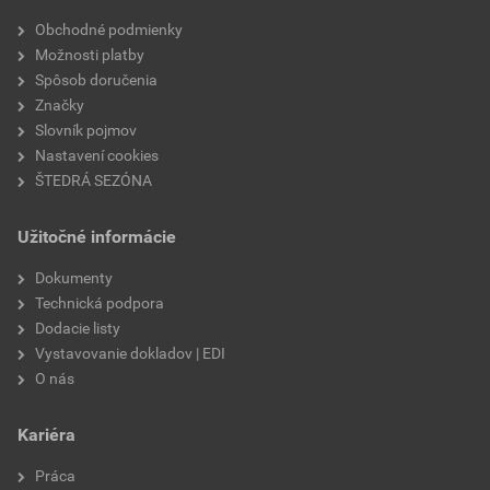
reakcia na oheň
trieda A1
Obchodné podmienky
Možnosti platby
výrobca
Weber
Spôsob doručenia
Značky
doba spracovateľnosti
1–2 hod.
Slovník pojmov
Nastavení cookies
zrnitosť
0,1 mm
ŠTEDRÁ SEZÓNA
spotreba zámesovej vody
6 l/30 kg
Užitočné informácie
hustota
1,7 kg/l
Dokumenty
Technická podpora
výdatnosť
3 m²/balenie/1 mm
Dodacie listy
Vystavovanie dokladov | EDI
prídržnosť
min. 0,06 N/mm²
O nás
značka
Weber
Kariéra
doba schnutia
3 h/1 mm
Práca