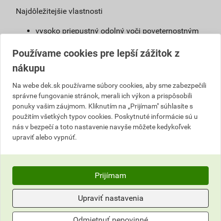
Najdôležitejšie vlastnosti
vysoko priepustný odolný voči poveternostným
vplyvom
Používame cookies pre lepší zážitok z
výborné krycie schopnosti
odolný voči poveternostným vplyvom, UV
nákupu
žiareniu a priemyselným splodinám
Na webe dek.sk používame súbory cookies, aby sme zabezpečili
široký výber odtieňov
správne fungovanie stránok, merali ich výkon a prispôsobili
riediteľný vodou
ponuky vašim záujmom. Kliknutím na „Prijímam" súhlasíte s
použitím všetkých typov cookies. Poskytnuté informácie sú u
Definícia
nás v bezpečí a toto nastavenie navyše môžete kedykoľvek
upraviť alebo vypnúť.
Fasádny náter obsahujúci silikónovú disperziu,
pripravený na priame použitie pre exteriér aj
interiér.
Prijímam
Použitie
Upraviť nastavenia
Náter určený najmä na farebné stvárnenie
starých i nových fasád alebo fasád po
Odmietnuť nepovinné