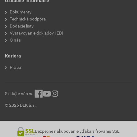
Užitočné informácie
Dokumenty
Technická podpora
Dodacie listy
Vystavovanie dokladov | EDI
O nás
Kariéra
Práca
Sledujte nás na:
© 2026 DEK a.s.
Bezpečné nakupovanie vďaka šifrovaniu SSL