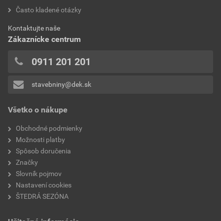
bez DPH za bal.
s DPH za bal.
hodnotilo 0 užívateľov
Často kladené otázky
typ
silikónový náter
0x
Aktuálna predajná porovnávacia cena po zľave 32% z
Kontaktujte naše
0x
hustota
1550 +/- 100 kg/m³
cenníkovej ceny
Zákaznícke centrum
0x
5,37 EUR
6,61 EUR
hodnota PH
8,0 +/- 1,0
0x
0911 201 201
bez DPH za kg
s DPH za kg
0x
stavebniny@dek.sk
Pridávať hodnotenie môže iba prihlásený užívateľ.
Všetko o nákupe
Obchodné podmienky
Možnosti platby
Spôsob doručenia
Značky
Slovník pojmov
Nastavení cookies
ŠTEDRÁ SEZÓNA