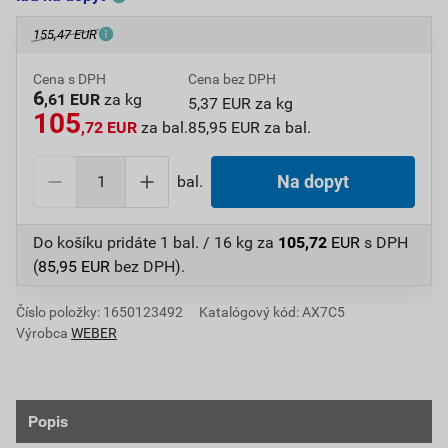
155,47 EUR
Cena s DPH
Cena bez DPH
6
,61 EUR
za kg
5,37 EUR za kg
105
,72 EUR
za bal.
85,95 EUR za bal.
bal.
Na dopyt
Do košíku pridáte
1 bal. / 16 kg
za
105,72
EUR
s DPH
(
85,95
EUR
bez DPH).
Číslo položky:
1650123492
Katalógový kód: AX7C5
Výrobca
WEBER
Popis