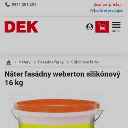
0911 201 201
Zoznam predajní
Vyberte si predajňu
MENU
Nátery
Fasádne farby
Silikónové farby
Náter fasádny weberton silikónový
16 kg