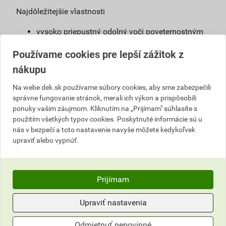
Najdôležitejšie vlastnosti
vysoko priepustný odolný voči poveternostným
vplyvom
Používame cookies pre lepší zážitok z
výborné krycie schopnosti
odolný voči poveternostným vplyvom, UV
nákupu
žiareniu a priemyselným splodinám
Na webe dek.sk používame súbory cookies, aby sme zabezpečili
široký výber odtieňov
správne fungovanie stránok, merali ich výkon a prispôsobili
riediteľný vodou
ponuky vašim záujmom. Kliknutím na „Prijímam" súhlasíte s
použitím všetkých typov cookies. Poskytnuté informácie sú u
Definícia
nás v bezpečí a toto nastavenie navyše môžete kedykoľvek
upraviť alebo vypnúť.
Fasádny náter obsahujúci silikónovú disperziu,
pripravený na priame použitie pre exteriér aj
interiér.
Prijímam
Použitie
Upraviť nastavenia
Náter určený najmä na farebné stvárnenie
starých i nových fasád alebo fasád po
Odmietnuť nepovinné