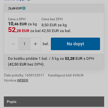
76,88 EUR
Cena s DPH
Cena bez DPH
10
,46 EUR
za kg
8,50 EUR za kg
52
,28 EUR
za bal.
42,50 EUR za bal.
bal.
Na dopyt
Do košíku pridáte
1 bal. / 5 kg
za
52,28
EUR
s DPH
(
42,50
EUR
bez DPH).
Číslo položky:
1650123517
Katalógový kód: 6V9LW
Výrobca
WEBER
Popis