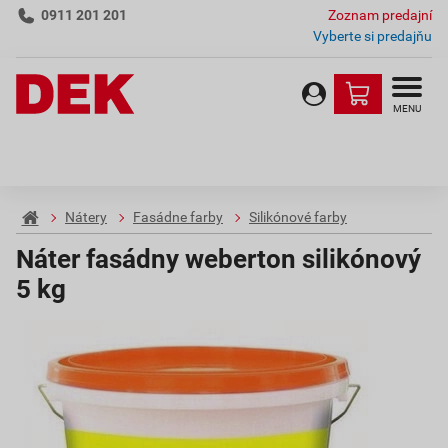
0911 201 201
Zoznam predajní
Vyberte si predajňu
MENU
Nátery
Fasádne farby
Silikónové farby
Náter fasádny weberton silikónový
5 kg