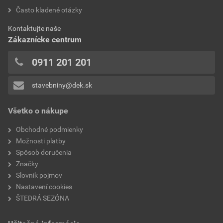
bez DPH za bal.
s DPH za bal.
hodnotilo 0 užívateľov
Často kladené otázky
typ
silikónový náter
0x
Aktuálna predajná porovnávacia cena po zľave 32% z
Kontaktujte naše
0x
hustota
1550 +/- 100 kg/m³
cenníkovej ceny
Zákaznícke centrum
0x
8,50 EUR
10,46 EUR
hodnota PH
8,0 +/- 1,0
0x
0911 201 201
bez DPH za kg
s DPH za kg
0x
stavebniny@dek.sk
Pridávať hodnotenie môže iba prihlásený užívateľ.
Všetko o nákupe
Obchodné podmienky
Možnosti platby
Spôsob doručenia
Značky
Slovník pojmov
Nastavení cookies
ŠTEDRÁ SEZÓNA