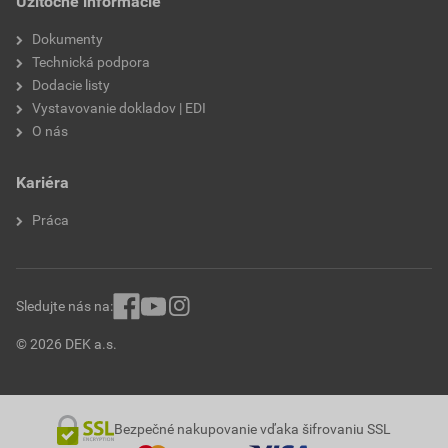
Užitočné informácie
Dokumenty
Technická podpora
Dodacie listy
Vystavovanie dokladov | EDI
O nás
Kariéra
Práca
Sledujte nás na:
© 2026 DEK a.s.
Bezpečné nakupovanie vďaka šifrovaniu SSL