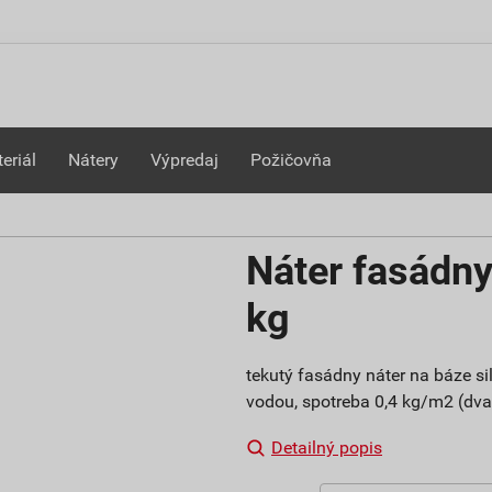
eriál
Nátery
Výpredaj
Požičovňa
Náter fasádny
kg
tekutý fasádny náter na báze sil
vodou, spotreba 0,4 kg/m2 (dva
Detailný popis