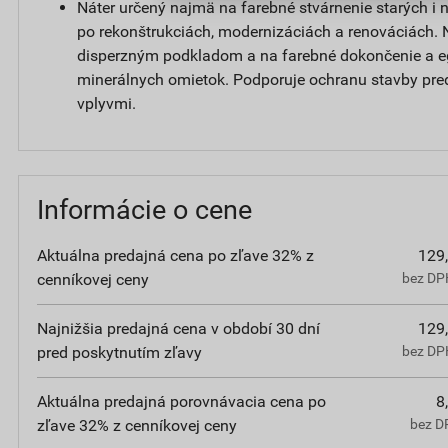
Náter určený najmä na farebné stvárnenie starých i
po rekonštrukciách, modernizáciách a renováciách. 
disperzným podkladom a na farebné dokončenie a e
minerálnych omietok. Podporuje ochranu stavby pre
vplyvmi.
Informácie o cene
Aktuálna predajná cena po zľave 32% z
129
cenníkovej ceny
bez DPH
Najnižšia predajná cena v období 30 dní
129
pred poskytnutím zľavy
bez DPH
Aktuálna predajná porovnávacia cena po
8
zľave 32% z cenníkovej ceny
bez D