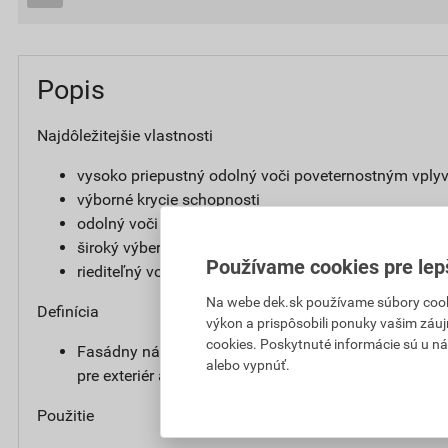
Popis
Najdôležitejšie vlastnosti
vysoko priepustný odolný voči poveternostným vpl
výborné krycie schopnosti
odolný voči poveternostným vplyvom, UV žiareniu a
široký výber odtieňov
Používame cookies pre lep
riediteľný vodou
Na webe dek.sk používame súbory cooki
Definícia
výkon a prispôsobili ponuky vašim záuj
cookies. Poskytnuté informácie sú u ná
Fasádny náter obsahujúci silikónovú disperziu, prip
alebo vypnúť.
pre exteriér aj interiér.
Použitie