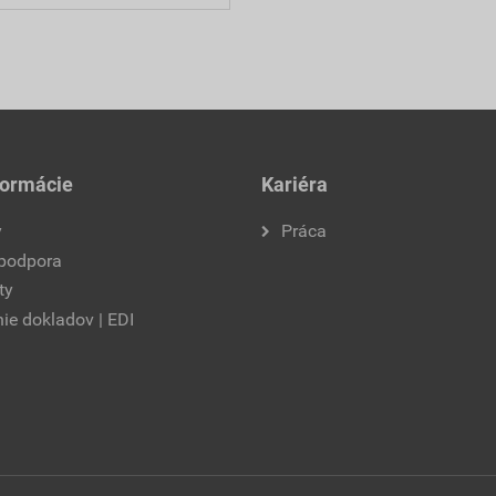
formácie
Kariéra
y
Práca
 podpora
ty
ie dokladov | EDI