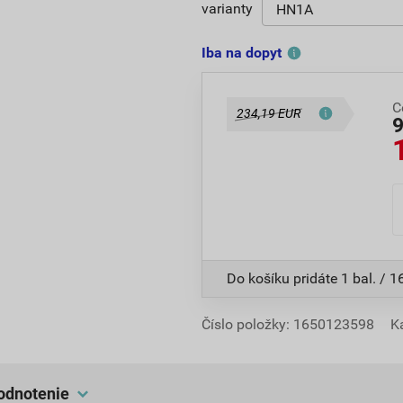
varianty
Iba na dopyt
C
234,19 EUR
Do košíku pridáte
1 bal. / 1
Číslo položky:
1650123598
K
hodnotenie