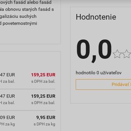
 nových fasád alebo fasád
Na obnovu starých fasád s
Hodnotenie
galizáciu suchých
d poveternostnými
0,0
hodnotilo 0 užívateľov
,47 EUR
159,25 EUR
 za bal.
s DPH za bal.
Pridávať 
,47 EUR
159,25 EUR
 za bal.
s DPH za bal.
,09 EUR
9,95 EUR
PH za kg
s DPH za kg