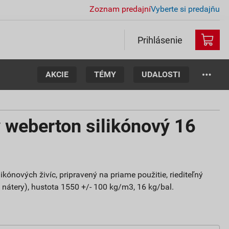
Zoznam predajní
Vyberte si predajňu
Prihlásenie
AKCIE
TÉMY
UDALOSTI
 weberton silikónový 16
ikónových živíc, pripravený na priame použitie, riediteľný
 nátery), hustota 1550 +/- 100 kg/m3, 16 kg/bal.