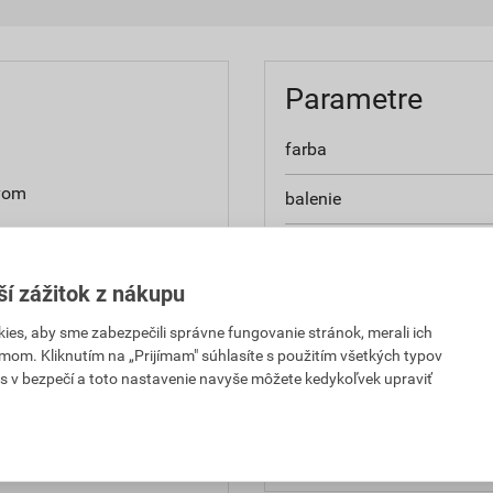
Parametre
farba
yvom
balenie
 priemyselným splodinám
spotreba
ší zážitok z nákupu
hmotnosť
es, aby sme zabezpečili správne fungovanie stránok, merali ich
typ
mom. Kliknutím na „Prijímam" súhlasíte s použitím všetkých typov
s v bezpečí a toto nastavenie navyše môžete kedykoľvek upraviť
ravený na priame použitie
hustota
hodnota PH