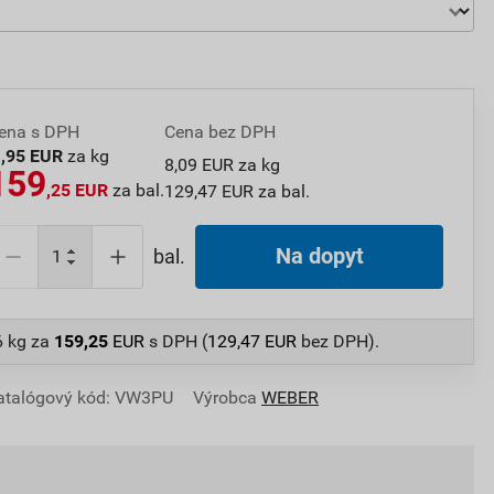
ena s DPH
Cena bez DPH
9
,95 EUR
za kg
8,09 EUR za kg
159
,25 EUR
za bal.
129,47 EUR za bal.
Na dopyt
bal.
6 kg
za
159,25
EUR
s DPH (
129,47
EUR
bez DPH).
atalógový kód: VW3PU
Výrobca
WEBER