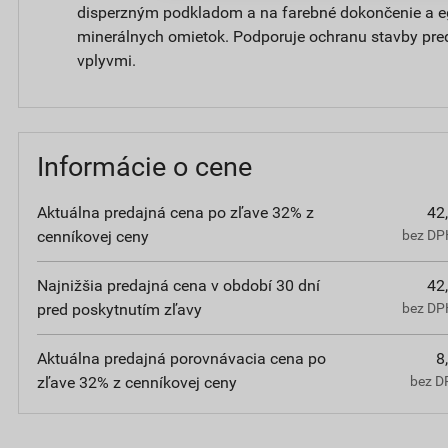
disperzným podkladom a na farebné dokončenie a e
minerálnych omietok. Podporuje ochranu stavby pre
vplyvmi.
Informácie o cene
Aktuálna predajná cena po zľave 32% z
42
cenníkovej ceny
bez DPH
Najnižšia predajná cena v období 30 dní
42
pred poskytnutím zľavy
bez DPH
Aktuálna predajná porovnávacia cena po
8
zľave 32% z cenníkovej ceny
bez D