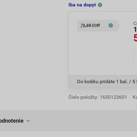
Iba na dopyt
C
76,88 EUR
Do košíku pridáte
1 bal. / 5
Číslo položky:
1650123601
K
hodnotenie