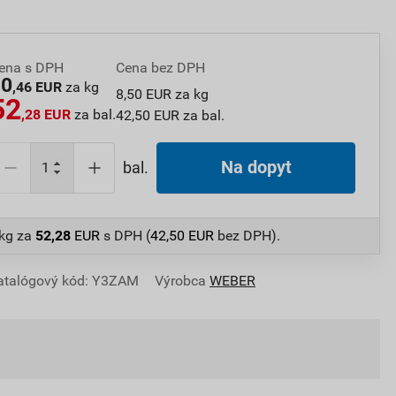
ena s DPH
Cena bez DPH
10
,46 EUR
za kg
8,50 EUR za kg
52
,28 EUR
za bal.
42,50 EUR za bal.
Na dopyt
bal.
 kg
za
52,28
EUR
s DPH (
42,50
EUR
bez DPH).
atalógový kód: Y3ZAM
Výrobca
WEBER