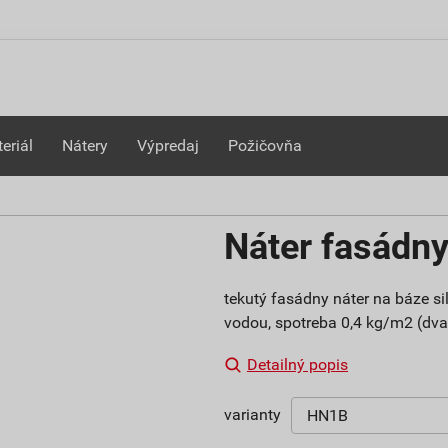
eriál
Nátery
Výpredaj
Požičovňa
Náter fasádny
tekutý fasádny náter na báze sil
vodou, spotreba 0,4 kg/m2 (dva 
Detailný popis
varianty