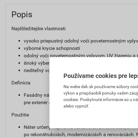
Popis
Najdôležitejšie vlastnosti
vysoko priepustný odolný voči poveternostným vpl
výborné krycie schopnosti
odolný voči poveternostným vplyvom, UV žiareniu a
široký výber odtieňov
riediteľný vodou
Používame cookies pre lep
Definícia
Na webe dek.sk používame súbory cooki
výkon a prispôsobili ponuky vašim záuj
Fasádny náter obsahujúci silikónovú disperziu, prip
cookies. Poskytnuté informácie sú u ná
pre exteriér aj interiér.
alebo vypnúť.
Použitie
Náter určený najmä na farebné stvárnenie starých i
po rekonštrukciách, modernizáciách a renováciách. 