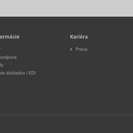
formácie
Kariéra
y
Práca
 podpora
ty
ie dokladov | EDI