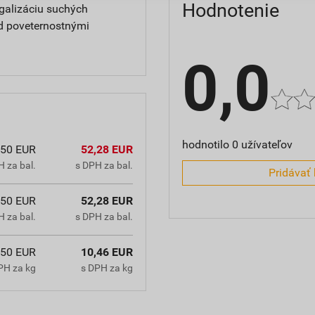
Hodnotenie
galizáciu suchých
d poveternostnými
0,0
hodnotilo 0 užívateľov
,50 EUR
52,28 EUR
 za bal.
s DPH za bal.
Pridávať 
,50 EUR
52,28 EUR
 za bal.
s DPH za bal.
,50 EUR
10,46 EUR
PH za kg
s DPH za kg