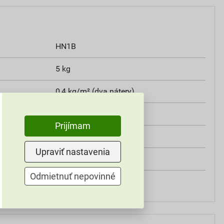
HN1B
5 kg
0,4 kg/m² (dva nátery)
5 kg
Prijímam
silikónový náter
Upraviť nastavenia
1550 +/- 100 kg/m³
Odmietnuť nepovinné
8,0 +/- 1,0