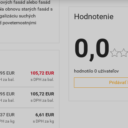
 nových fasád alebo fasád
Na obnovu starých fasád s
Hodnotenie
galizáciu suchých
d poveternostnými
0,0
hodnotilo 0 užívateľov
,95 EUR
105,72 EUR
 za bal.
s DPH za bal.
Pridávať 
,95 EUR
105,72 EUR
 za bal.
s DPH za bal.
,37 EUR
6,61 EUR
PH za kg
s DPH za kg