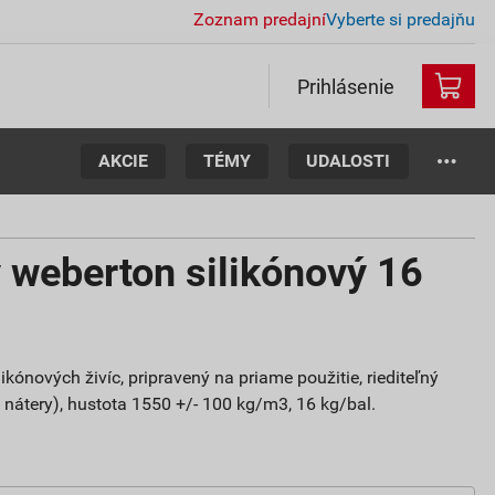
Zoznam predajní
Vyberte si predajňu
Prihlásenie
AKCIE
TÉMY
UDALOSTI
 weberton silikónový 16
ikónových živíc, pripravený na priame použitie, riediteľný
 nátery), hustota 1550 +/- 100 kg/m3, 16 kg/bal.