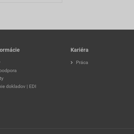
formácie
Kariéra
y
Práca
 podpora
ty
ie dokladov | EDI