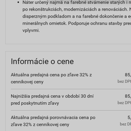
Náter určený najmä na farebné stvárnenie starých i
po rekonštrukciách, modernizáciách a renováciách. 
disperzným podkladom a na farebné dokončenie a e
minerálnych omietok. Podporuje ochranu stavby pre
vplyvmi.
Informácie o cene
Aktuálna predajná cena po zľave 32% z
85
cenníkovej ceny
bez DPH
Najnižšia predajná cena v období 30 dní
85
pred poskytnutím zľavy
bez DPH
Aktuálna predajná porovnávacia cena po
5
zľave 32% z cenníkovej ceny
bez D