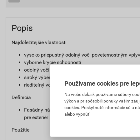
Popis
Najdôležitejšie vlastnosti
vysoko priepustný odolný voči poveternostným vpl
výborné krycie schopnosti
odolný voči poveternostným vplyvom, UV žiareniu a
široký výber odtieňov
Používame cookies pre lep
riediteľný vodou
Na webe dek.sk používame súbory cooki
Definícia
výkon a prispôsobili ponuky vašim záuj
cookies. Poskytnuté informácie sú u ná
Fasádny náter obsahujúci silikónovú disperziu, prip
alebo vypnúť.
pre exteriér aj interiér.
Použitie