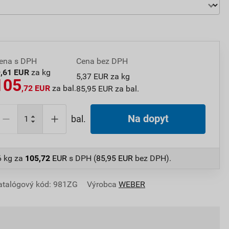
ena s DPH
Cena bez DPH
6
,61 EUR
za kg
5,37 EUR za kg
105
,72 EUR
za bal.
85,95 EUR za bal.
Na dopyt
bal.
6 kg
za
105,72
EUR
s DPH (
85,95
EUR
bez DPH).
atalógový kód: 981ZG
Výrobca
WEBER