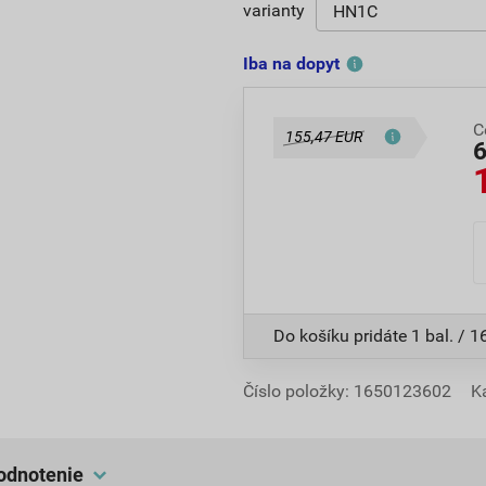
varianty
Iba na dopyt
C
155,47 EUR
Do košíku pridáte
1 bal. / 1
Číslo položky:
1650123602
K
hodnotenie