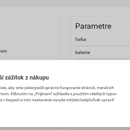
Parametre
farba
yvom
balenie
 priemyselným splodinám
spotreba
ší zážitok z nákupu
hmotnosť
es, aby sme zabezpečili správne fungovanie stránok, merali ich
typ
mom. Kliknutím na „Prijímam" súhlasíte s použitím všetkých typov
s v bezpečí a toto nastavenie navyše môžete kedykoľvek upraviť
ravený na priame použitie
hustota
hodnota PH