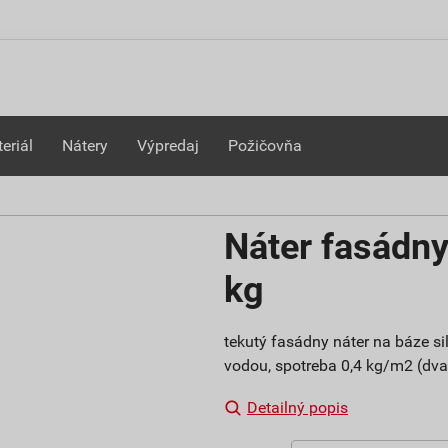
eriál
Nátery
Výpredaj
Požičovňa
Náter fasádny
kg
tekutý fasádny náter na báze sil
vodou, spotreba 0,4 kg/m2 (dva
Detailný popis