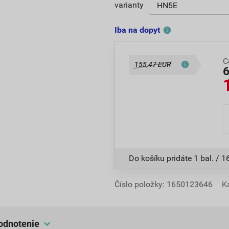
varianty
Iba na dopyt
C
155,47 EUR
Do košíku pridáte
1 bal. / 1
Číslo položky:
1650123646
K
hodnotenie