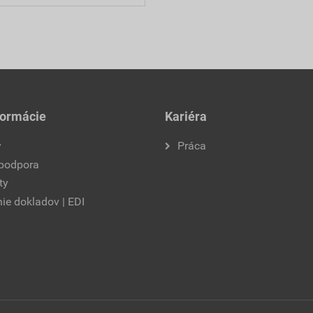
formácie
Kariéra
y
Práca
 podpora
ty
ie dokladov | EDI