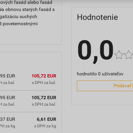
 nových fasád alebo fasád
Na obnovu starých fasád s
Hodnotenie
galizáciu suchých
d poveternostnými
0,0
hodnotilo 0 užívateľov
,95 EUR
105,72 EUR
 za bal.
s DPH za bal.
Pridávať 
,95 EUR
105,72 EUR
 za bal.
s DPH za bal.
,37 EUR
6,61 EUR
PH za kg
s DPH za kg