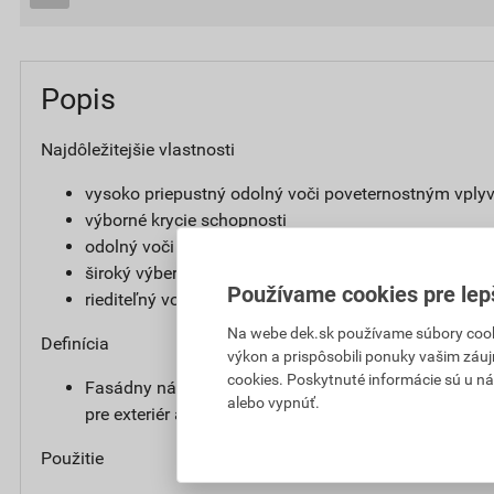
Popis
Najdôležitejšie vlastnosti
vysoko priepustný odolný voči poveternostným vpl
výborné krycie schopnosti
odolný voči poveternostným vplyvom, UV žiareniu a
široký výber odtieňov
Používame cookies pre lep
riediteľný vodou
Na webe dek.sk používame súbory cooki
Definícia
výkon a prispôsobili ponuky vašim záuj
cookies. Poskytnuté informácie sú u ná
Fasádny náter obsahujúci silikónovú disperziu, prip
alebo vypnúť.
pre exteriér aj interiér.
Použitie