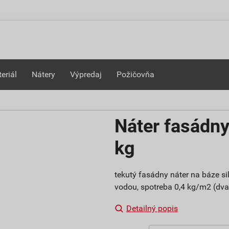
eriál
Nátery
Výpredaj
Požičovňa
Náter fasádny
kg
tekutý fasádny náter na báze sil
vodou, spotreba 0,4 kg/m2 (dva
Detailný popis