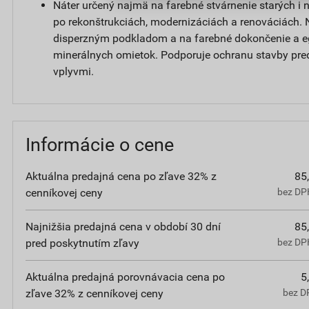
Náter určený najmä na farebné stvárnenie starých i
po rekonštrukciách, modernizáciách a renováciách. 
disperzným podkladom a na farebné dokončenie a e
minerálnych omietok. Podporuje ochranu stavby pre
vplyvmi.
Informácie o cene
Aktuálna predajná cena po zľave 32% z
85
cenníkovej ceny
bez DPH
Najnižšia predajná cena v období 30 dní
85
pred poskytnutím zľavy
bez DPH
Aktuálna predajná porovnávacia cena po
5
zľave 32% z cenníkovej ceny
bez D