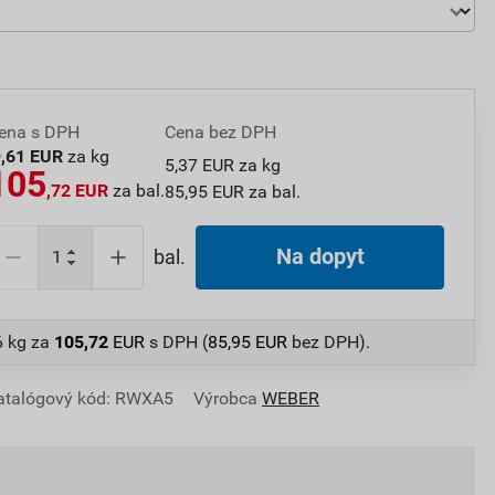
ena s DPH
Cena bez DPH
6
,61 EUR
za kg
5,37 EUR za kg
105
,72 EUR
za bal.
85,95 EUR za bal.
Na dopyt
bal.
6 kg
za
105,72
EUR
s DPH (
85,95
EUR
bez DPH).
atalógový kód: RWXA5
Výrobca
WEBER