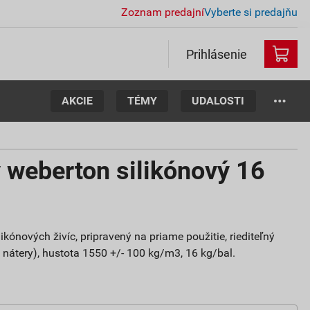
Zoznam predajní
Vyberte si predajňu
Prihlásenie
AKCIE
TÉMY
UDALOSTI
 weberton silikónový 16
ikónových živíc, pripravený na priame použitie, riediteľný
 nátery), hustota 1550 +/- 100 kg/m3, 16 kg/bal.