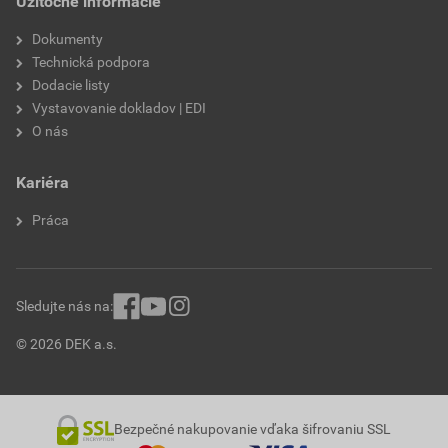
Užitočné informácie
Dokumenty
Technická podpora
Dodacie listy
Vystavovanie dokladov | EDI
O nás
Kariéra
Práca
Sledujte nás na:
© 2026 DEK a.s.
Bezpečné nakupovanie vďaka šifrovaniu SSL