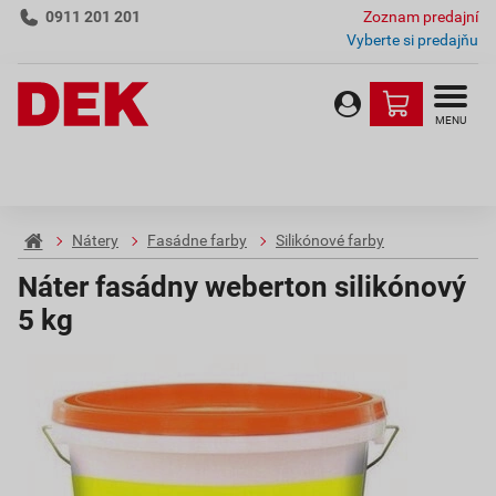
0911 201 201
Zoznam predajní
Vyberte si predajňu
MENU
Nátery
Fasádne farby
Silikónové farby
Náter fasádny weberton silikónový
5 kg