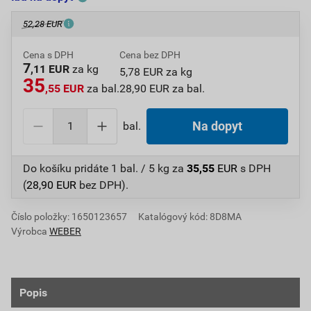
52,28 EUR
Cena s DPH
Cena bez DPH
7
,11 EUR
za kg
5,78 EUR za kg
35
,55 EUR
za bal.
28,90 EUR za bal.
bal.
Na dopyt
Do košíku pridáte
1 bal. / 5 kg
za
35,55
EUR
s DPH
(
28,90
EUR
bez DPH).
Číslo položky:
1650123657
Katalógový kód: 8D8MA
Výrobca
WEBER
Popis