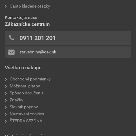
bez DPH za bal.
s DPH za bal.
hodnotilo 0 užívateľov
Často kladené otázky
typ
silikónový náter
0x
Aktuálna predajná porovnávacia cena po zľave 32% z
Kontaktujte naše
0x
hustota
1550 +/- 100 kg/m³
cenníkovej ceny
Zákaznícke centrum
0x
5,78 EUR
7,11 EUR
hodnota PH
8,0 +/- 1,0
0x
0911 201 201
bez DPH za kg
s DPH za kg
0x
stavebniny@dek.sk
Pridávať hodnotenie môže iba prihlásený užívateľ.
Všetko o nákupe
Obchodné podmienky
Možnosti platby
Spôsob doručenia
Značky
Slovník pojmov
Nastavení cookies
ŠTEDRÁ SEZÓNA