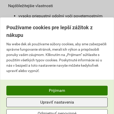
Najdôležitejšie vlastnosti
vysoko priepustný odolný voči poveternostným
vplyvom
Používame cookies pre lepší zážitok z
výborné krycie schopnosti
odolný voči poveternostným vplyvom, UV
nákupu
žiareniu a priemyselným splodinám
Na webe dek.sk používame súbory cookies, aby sme zabezpečili
široký výber odtieňov
správne fungovanie stránok, merali ich výkon a prispôsobili
riediteľný vodou
ponuky vašim záujmom. Kliknutím na „Prijímam" súhlasíte s
použitím všetkých typov cookies. Poskytnuté informácie sú u
Definícia
nás v bezpečí a toto nastavenie navyše môžete kedykoľvek
upraviť alebo vypnúť.
Fasádny náter obsahujúci silikónovú disperziu,
pripravený na priame použitie pre exteriér aj
interiér.
Prijímam
Použitie
Upraviť nastavenia
Náter určený najmä na farebné stvárnenie
starých i nových fasád alebo fasád po
Odmietnuť nepovinné