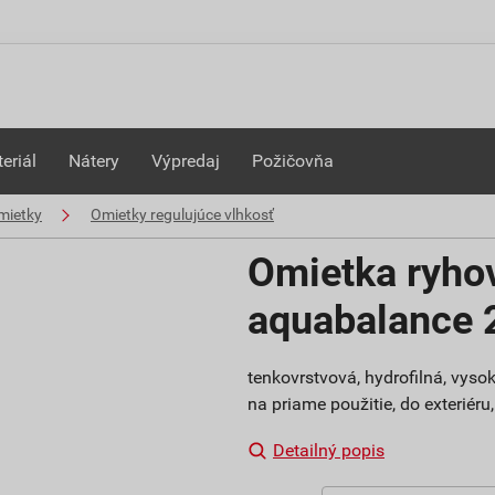
eriál
Nátery
Výpredaj
Požičovňa
mietky
Omietky regulujúce vlhkosť
Omietka ryho
aquabalance
tenkovrstvová, hydrofilná, vys
na priame použitie, do exteriéru
Detailný popis