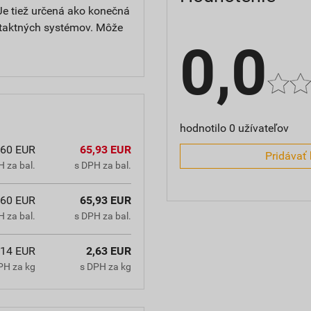
Je tiež určená ako konečná
ntaktných systémov. Môže
0,0
hodnotilo 0 užívateľov
,60 EUR
65,93 EUR
Pridávať 
 za bal.
s DPH za bal.
,60 EUR
65,93 EUR
 za bal.
s DPH za bal.
,14 EUR
2,63 EUR
PH za kg
s DPH za kg