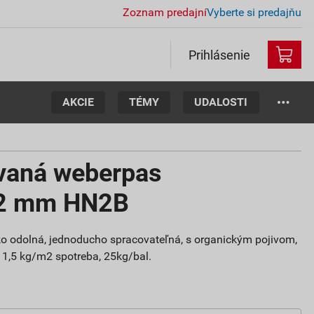
Zoznam predajní
Vyberte si predajňu
Prihlásenie
AKCIE
TÉMY
UDALOSTI
vaná weberpas
 2 mm HN2B
oko odolná, jednoducho spracovateľná, s organickým pojivom,
, 1,5 kg/m2 spotreba, 25kg/bal.