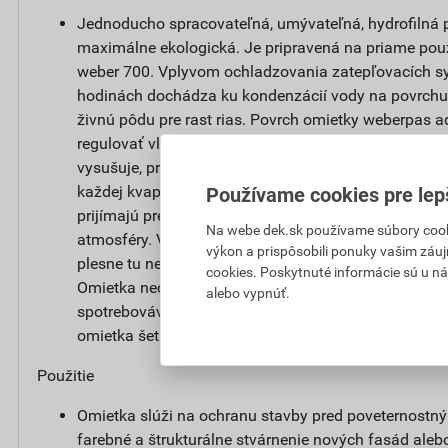
Jednoducho spracovateľná, umývateľná, hydrofilná p
maximálne ekologická. Je pripravená na priame použ
weber 700. Vplyvom ochladzovania zatepľovacích s
hodinách dochádza ku kondenzácií vody na povrchu 
živnú pôdu pre rast rias. Povrch omietky weberpas
regulovať vlhkosť. Po zvlhčení dažďom alebo rosou s
vysušuje, pretože niekoľkonásobne zväčšuje aktívn
každej kvapky vody. Najjemnejšie kapilárne póry n
Používame cookies pre lep
prijímajú prebytočnú vlhkosť a pri klesajúcej vlhkost
Na webe dek.sk používame súbory cooki
atmosféry. Vodný režim fasády sa udržuje v prirodze
výkon a prispôsobili ponuky vašim záuj
plesne tu nenájdu živnú pôdu a fasáda si po dlhú d
cookies. Poskytnuté informácie sú u ná
Omietka neobsahuje biocídne prostriedky pre ochran
alebo vypnúť.
spotrebovávané a vymývane do okolitého prostredia, 
omietka šetrná k životnému prostrediu.
Použitie
Omietka slúži na ochranu stavby pred poveternostn
farebné a štrukturálne stvárnenie nových fasád alebo