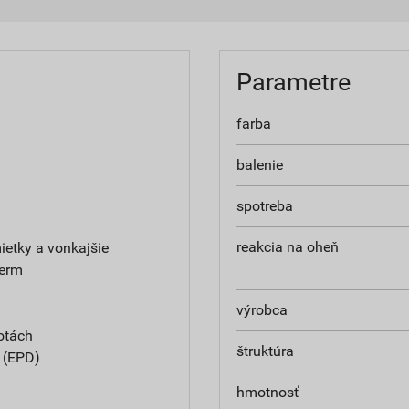
Parametre
farba
balenie
spotreba
reakcia na oheň
etky a vonkajšie
herm
výrobca
otách
štruktúra
e (EPD)
hmotnosť