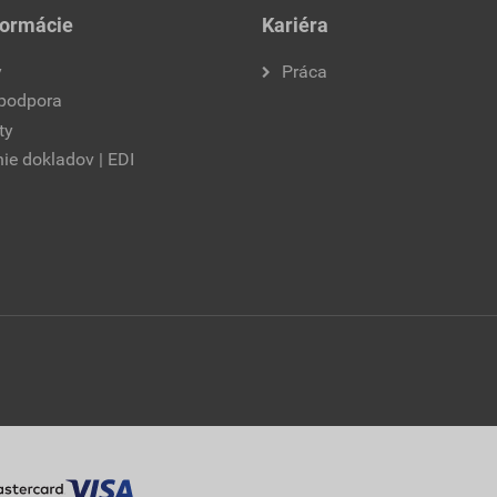
formácie
Kariéra
y
Práca
 podpora
ty
ie dokladov | EDI