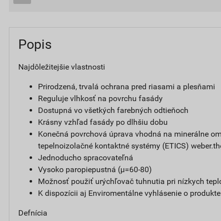
Popis
Najdôležitejšie vlastnosti
Prirodzená, trvalá ochrana pred riasami a plesňami
Reguluje vlhkosť na povrchu fasády
Dostupná vo všetkých farebných odtieňoch
Krásny vzhľad fasády po dlhšiu dobu
Konečná povrchová úprava vhodná na minerálne omi
tepelnoizolačné kontaktné systémy (ETICS) weber.t
Jednoducho spracovateľná
Vysoko paropiepustná (µ=60-80)
Možnosť použiť urýchľovač tuhnutia pri nízkych tepl
K dispozícii aj Enviromentálne vyhlásenie o produkt
Defnícia