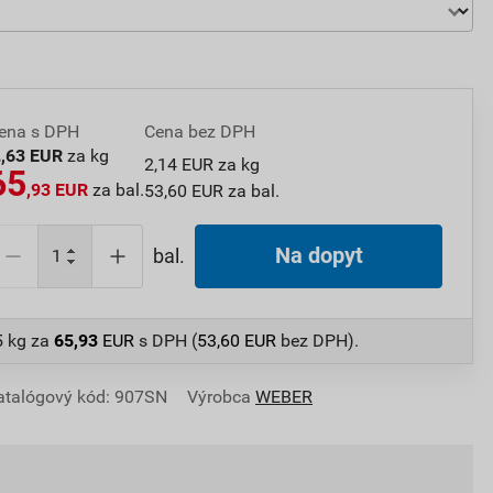
ena s DPH
Cena bez DPH
2
,63 EUR
za kg
2,14 EUR za kg
65
,93 EUR
za bal.
53,60 EUR za bal.
Na dopyt
bal.
5 kg
za
65,93
EUR
s DPH (
53,60
EUR
bez DPH).
atalógový kód: 907SN
Výrobca
WEBER