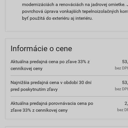
modernizáciách a renováciách na jadrovej omietke. 
povrchová úprava vonkajších tepelnoizolačných ko
byť použitá do exteriéru aj interiéru.
Informácie o cene
Aktuálna predajná cena po zľave 33% z
53
cenníkovej ceny
bez DPH
Najnižšia predajná cena v období 30 dní
53
pred poskytnutím zľavy
bez DPH
Aktuálna predajná porovnávacia cena po
2
zľave 33% z cenníkovej ceny
bez D