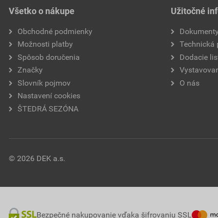
Všetko o nákupe
Užitočné in
Obchodné podmienky
Dokument
Možnosti platby
Technická
Spôsob doručenia
Dodacie lis
Značky
Vystavovan
Slovník pojmov
O nás
Nastavení cookies
ŠTEDRÁ SEZÓNA
© 2026 DEK a.s.
Bezpečné nakupovanie vďaka šifrovaniu SSL