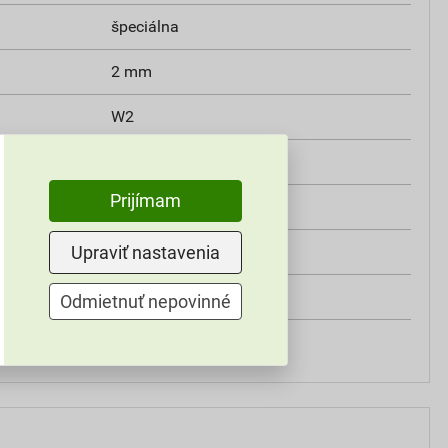
špeciálna
2 mm
W2
min. 0,3 MPa
Prijímam
V2
Upraviť nastavenia
HN2B
Weber
Odmietnuť nepovinné
do exteriéru