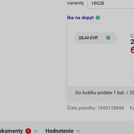
varianty
Iba na dopyt
C
98,40 EUR
Do košíku pridáte
1 bal. / 2
Číslo položky:
1650128686
K
dokumenty
hodnotenie
4