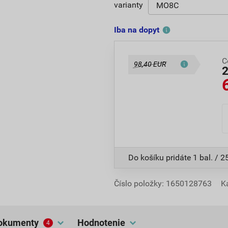
varianty
Iba na dopyt
C
98,40 EUR
Do košíku pridáte
1 bal. / 2
Číslo položky:
1650128763
K
dokumenty
hodnotenie
4