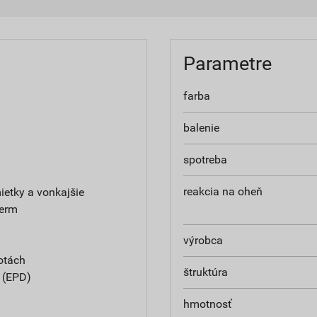
Parametre
farba
balenie
spotreba
reakcia na oheň
etky a vonkajšie
herm
výrobca
otách
štruktúra
e (EPD)
hmotnosť