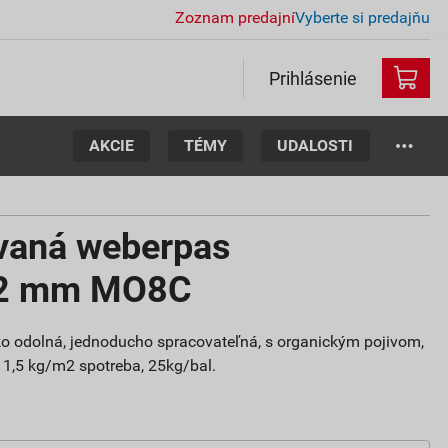
Zoznam predajní
Vyberte si predajňu
Prihlásenie
AKCIE
TÉMY
UDALOSTI
vaná weberpas
 2 mm MO8C
oko odolná, jednoducho spracovateľná, s organickým pojivom,
, 1,5 kg/m2 spotreba, 25kg/bal.