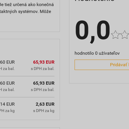
Je tiež určená ako konečná
ntaktných systémov. Môže
0,0
hodnotilo 0 užívateľov
,60 EUR
65,93 EUR
Pridávať 
 za bal.
s DPH za bal.
,60 EUR
65,93 EUR
 za bal.
s DPH za bal.
,14 EUR
2,63 EUR
PH za kg
s DPH za kg