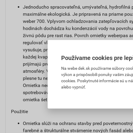
Jednoducho spracovateľná, umývateľná, hydrofilná p
maximálne ekologická. Je pripravená na priame použ
weber 700. Vplyvom ochladzovania zatepľovacích s
hodinách dochádza ku kondenzácií vody na povrchu 
živnú pôdu pre rast rias. Povrch omietky weberpas
regulovať vlhkosť. Po zvlhčení dažďom alebo rosou s
vysušuje, pretože niekoľkonásobne zväčšuje aktívn
každej kvapky vody. Najjemnejšie kapilárne póry n
Používame cookies pre lep
prijímajú prebytočnú vlhkosť a pri klesajúcej vlhkost
Na webe dek.sk používame súbory cooki
atmosféry. Vodný režim fasády sa udržuje v prirodze
výkon a prispôsobili ponuky vašim záuj
plesne tu nenájdu živnú pôdu a fasáda si po dlhú d
cookies. Poskytnuté informácie sú u ná
Omietka neobsahuje biocídne prostriedky pre ochran
alebo vypnúť.
spotrebovávané a vymývane do okolitého prostredia, 
omietka šetrná k životnému prostrediu.
Použitie
Omietka slúži na ochranu stavby pred poveternostn
farebné a štrukturálne stvárnenie nových fasád alebo