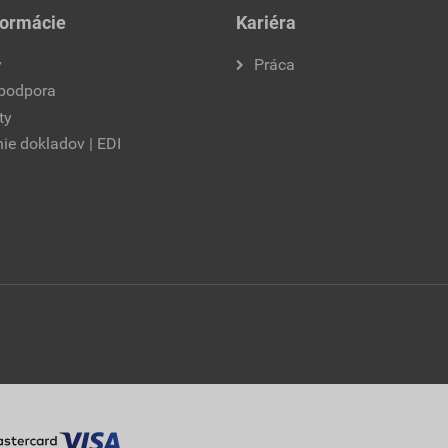
formácie
Kariéra
y
Práca
 podpora
ty
ie dokladov | EDI