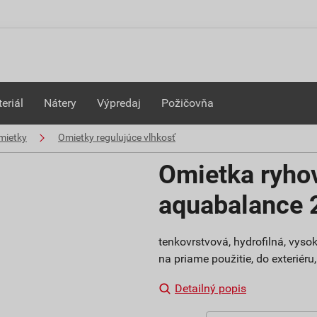
eriál
Nátery
Výpredaj
Požičovňa
mietky
Omietky regulujúce vlhkosť
Omietka ryho
aquabalance
tenkovrstvová, hydrofilná, vys
na priame použitie, do exteriéru
Detailný popis