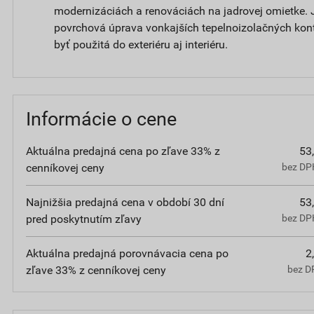
modernizáciách a renováciách na jadrovej omietke. 
povrchová úprava vonkajších tepelnoizolačných ko
byť použitá do exteriéru aj interiéru.
Informácie o cene
Aktuálna predajná cena po zľave 33% z
53
cenníkovej ceny
bez DPH
Najnižšia predajná cena v období 30 dní
53
pred poskytnutím zľavy
bez DPH
Aktuálna predajná porovnávacia cena po
2
zľave 33% z cenníkovej ceny
bez D