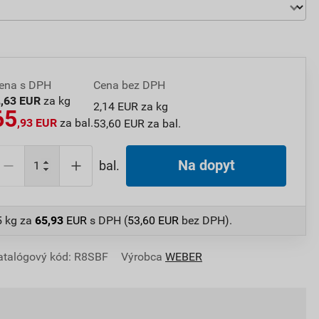
ena s DPH
Cena bez DPH
2
,63 EUR
za kg
2,14 EUR za kg
65
,93 EUR
za bal.
53,60 EUR za bal.
Na dopyt
bal.
5 kg
za
65,93
EUR
s DPH (
53,60
EUR
bez DPH).
atalógový kód: R8SBF
Výrobca
WEBER