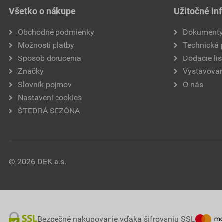
Všetko o nákupe
Užitočné in
Obchodné podmienky
Dokument
Možnosti platby
Technická
Spôsob doručenia
Dodacie lis
Značky
Vystavovan
Slovník pojmov
O nás
Nastavení cookies
ŠTEDRÁ SEZÓNA
© 2026 DEK a.s.
Bezpečné nakupovanie vďaka šifrovaniu SSL