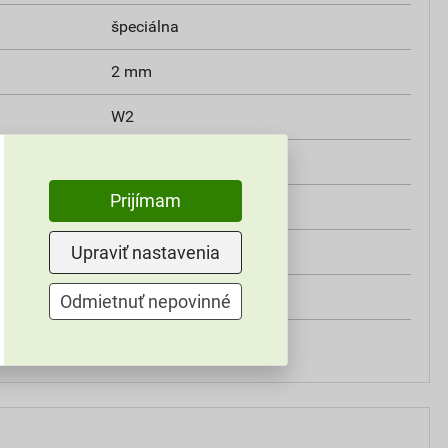
špeciálna
2 mm
W2
min. 0,3 MPa
Prijímam
V2
Upraviť nastavenia
MO8C
Weber
Odmietnuť nepovinné
do exteriéru