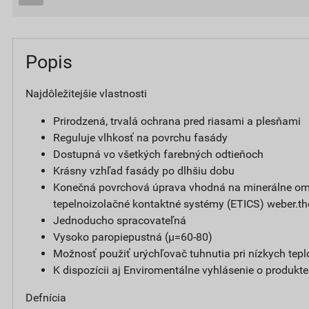
Popis
Najdôležitejšie vlastnosti
Prirodzená, trvalá ochrana pred riasami a plesňami
Reguluje vlhkosť na povrchu fasády
Dostupná vo všetkých farebných odtieňoch
Krásny vzhľad fasády po dlhšiu dobu
Konečná povrchová úprava vhodná na minerálne omi
tepelnoizolačné kontaktné systémy (ETICS) weber.t
Jednoducho spracovateľná
Vysoko paropiepustná (µ=60-80)
Možnosť použiť urýchľovač tuhnutia pri nízkych tepl
K dispozícii aj Enviromentálne vyhlásenie o produkt
Defnícia