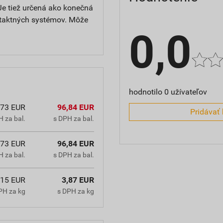
Je tiež určená ako konečná
ntaktných systémov. Môže
0,0
hodnotilo 0 užívateľov
,73 EUR
96,84 EUR
Pridávať 
 za bal.
s DPH za bal.
,73 EUR
96,84 EUR
 za bal.
s DPH za bal.
,15 EUR
3,87 EUR
PH za kg
s DPH za kg