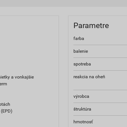
Parametre
farba
balenie
spotreba
reakcia na oheň
etky a vonkajšie
herm
výrobca
otách
štruktúra
e (EPD)
hmotnosť