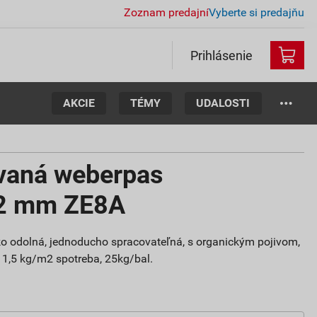
Zoznam predajní
Vyberte si predajňu
Prihlásenie
AKCIE
TÉMY
UDALOSTI
vaná weberpas
 2 mm ZE8A
oko odolná, jednoducho spracovateľná, s organickým pojivom,
, 1,5 kg/m2 spotreba, 25kg/bal.