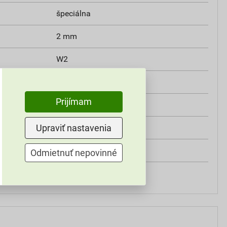
špeciálna
2 mm
W2
min. 0,3 MPa
Prijímam
V2
Upraviť nastavenia
ZE8A
Weber
Odmietnuť nepovinné
do exteriéru