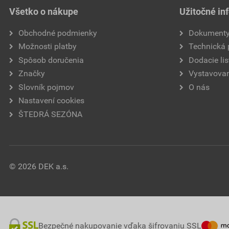
Všetko o nákupe
Užitočné in
Obchodné podmienky
Dokument
Možnosti platby
Technická
Spôsob doručenia
Dodacie lis
Značky
Vystavovan
Slovník pojmov
O nás
Nastavení cookies
ŠTEDRÁ SEZÓNA
© 2026 DEK a.s.
Bezpečné nakupovanie vďaka šifrovaniu SSL