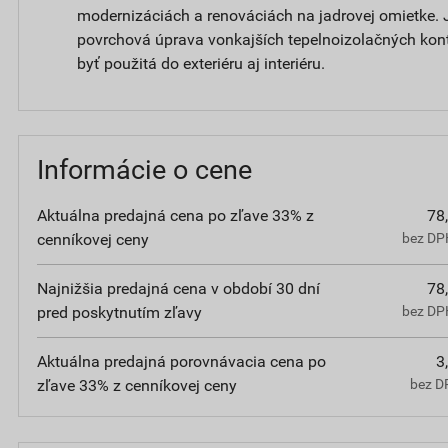
modernizáciách a renováciách na jadrovej omietke. 
povrchová úprava vonkajších tepelnoizolačných ko
byť použitá do exteriéru aj interiéru.
Informácie o cene
Aktuálna predajná cena po zľave 33% z
78
cenníkovej ceny
bez DPH
Najnižšia predajná cena v období 30 dní
78
pred poskytnutím zľavy
bez DPH
Aktuálna predajná porovnávacia cena po
3
zľave 33% z cenníkovej ceny
bez D