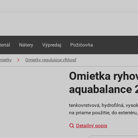
eriál
Nátery
Výpredaj
Požičovňa
mietky
Omietky regulujúce vlhkosť
Omietka ryho
aquabalance
tenkovrstvová, hydrofilná, vys
na priame použitie, do exteriéru
Detailný popis