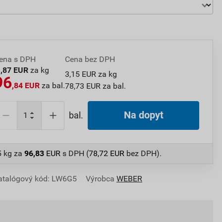
ena s DPH
Cena bez DPH
3
,87 EUR
za kg
3,15 EUR za kg
96
,84 EUR
za bal.
78,73 EUR za bal.
Na dopyt
bal.
5 kg
za
96,83
EUR
s DPH (
78,72
EUR
bez DPH).
atalógový kód: LW6G5
Výrobca
WEBER