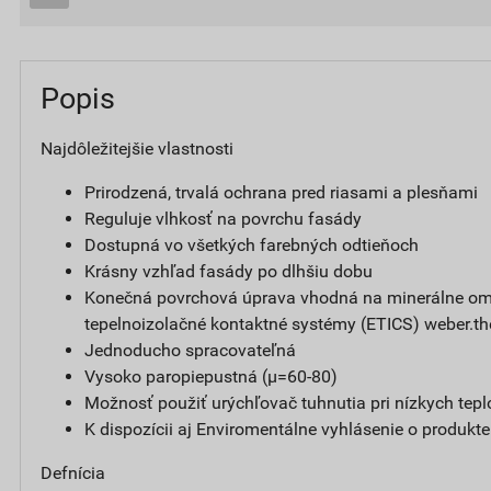
Popis
Najdôležitejšie vlastnosti
Prirodzená, trvalá ochrana pred riasami a plesňami
Reguluje vlhkosť na povrchu fasády
Dostupná vo všetkých farebných odtieňoch
Krásny vzhľad fasády po dlhšiu dobu
Konečná povrchová úprava vhodná na minerálne omi
tepelnoizolačné kontaktné systémy (ETICS) weber.t
Jednoducho spracovateľná
Vysoko paropiepustná (µ=60-80)
Možnosť použiť urýchľovač tuhnutia pri nízkych tepl
K dispozícii aj Enviromentálne vyhlásenie o produkt
Defnícia