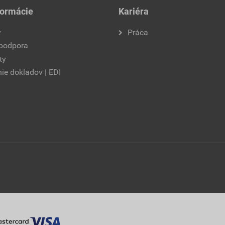
formácie
Kariéra
y
Práca
 podpora
ty
ie dokladov | EDI