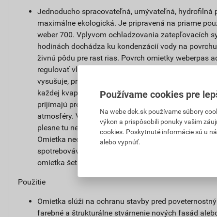
Jednoducho spracovateľná, umývateľná, hydrofilná p
maximálne ekologická. Je pripravená na priame použ
weber 700. Vplyvom ochladzovania zatepľovacích s
hodinách dochádza ku kondenzácií vody na povrchu 
živnú pôdu pre rast rias. Povrch omietky weberpas
regulovať vlhkosť. Po zvlhčení dažďom alebo rosou s
vysušuje, pretože niekoľkonásobne zväčšuje aktívn
každej kvapky vody. Najjemnejšie kapilárne póry n
Používame cookies pre lep
prijímajú prebytočnú vlhkosť a pri klesajúcej vlhkost
Na webe dek.sk používame súbory cooki
atmosféry. Vodný režim fasády sa udržuje v prirodze
výkon a prispôsobili ponuky vašim záuj
plesne tu nenájdu živnú pôdu a fasáda si po dlhú d
cookies. Poskytnuté informácie sú u ná
Omietka neobsahuje biocídne prostriedky pre ochran
alebo vypnúť.
spotrebovávané a vymývane do okolitého prostredia, 
omietka šetrná k životnému prostrediu.
Použitie
Omietka slúži na ochranu stavby pred poveternostn
farebné a štrukturálne stvárnenie nových fasád alebo