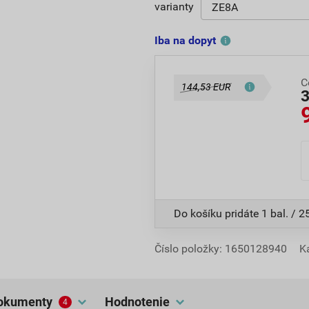
varianty
Iba na dopyt
C
144,53 EUR
Do košíku pridáte
1 bal. / 2
Číslo položky:
1650128940
K
dokumenty
hodnotenie
4