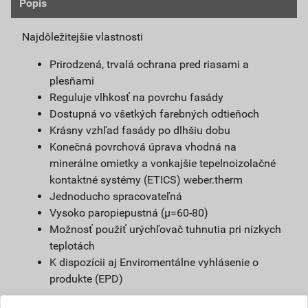
Popis
Najdôležitejšie vlastnosti
Prirodzená, trvalá ochrana pred riasami a
plesňami
Reguluje vlhkosť na povrchu fasády
Dostupná vo všetkých farebných odtieňoch
Krásny vzhľad fasády po dlhšiu dobu
Konečná povrchová úprava vhodná na
minerálne omietky a vonkajšie tepelnoizolačné
kontaktné systémy (ETICS) weber.therm
Jednoducho spracovateľná
Vysoko paropiepustná (µ=60-80)
Možnosť použiť urýchľovač tuhnutia pri nízkych
teplotách
K dispozícii aj Enviromentálne vyhlásenie o
produkte (EPD)
Defnícia