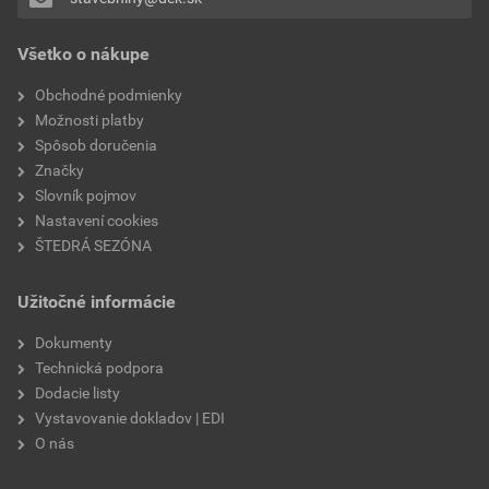
Pridávať hodnotenie môže iba prihlásený užívateľ.
typ
špeciálna
Vyhlásenie o parametroch
Všetko o nákupe
Dokumenty Weber
zrnitosť
3 mm
Obchodné podmienky
externý odkaz
Možnosti platby
nasiakavosť
W2
Spôsob doručenia
Značky
prídržnosť
min. 0,3 MPa
Slovník pojmov
Nastavení cookies
paropriepustnosť
V2
ŠTEDRÁ SEZÓNA
odtieň
CE2D
Užitočné informácie
značka
Weber
Dokumenty
Technická podpora
použitie
do exteriéru
Dodacie listy
Vystavovanie dokladov | EDI
O nás