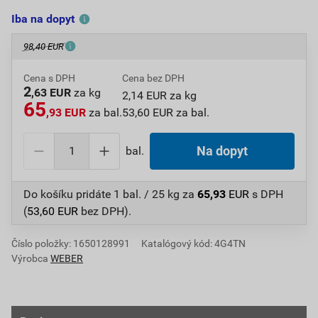
Iba na dopyt
98,40 EUR
Cena s DPH
Cena bez DPH
2
,63 EUR
za kg
2,14 EUR za kg
65
,93 EUR
za bal.
53,60 EUR za bal.
bal.
Na dopyt
Do košíku pridáte
1 bal. / 25 kg
za
65,93
EUR
s DPH
(
53,60
EUR
bez DPH).
Číslo položky:
1650128991
Katalógový kód: 4G4TN
Výrobca
WEBER