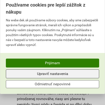
Používame cookies pre lepší zážitok z
Jednoducho spracovateľná, umývateľná,
nákupu
hydrofilná pastovitá omietka, maximálne
ekologická. Je pripravená na priame použitie na
Na webe dek.sk používame súbory cookies, aby sme zabezpečili
správne fungovanie stránok, merali ich výkon a prispôsobili
podkladový náter weber 700. Vplyvom
ponuky vašim záujmom. Kliknutím na „Prijímam" súhlasíte s
ochladzovania zatepľovacích systémov v
použitím všetkých typov cookies. Poskytnuté informácie sú u
nočných hodinách dochádza ku kondenzácií
nás v bezpečí a toto nastavenie navyše môžete kedykoľvek
vody na povrchu fasády, ktorá vytvára živnú
upraviť alebo vypnúť.
pôdu pre rast rias. Povrch omietky weberpas
aquaBalance dokáže regulovať vlhkosť. Po
zvlhčení dažďom alebo rosou sa znateľne
Prijímam
rýchlejšie vysušuje, pretože niekoľkonásobne
zväčšuje aktívnu odparovaciu plochu každej
Upraviť nastavenia
kvapky vody. Najjemnejšie kapilárne póry navyše
na prechodnú dobu prijímajú prebytočnú vlhkosť
Odmietnuť nepovinné
a pri klesajúcej vlhkosti ju hneď vracajú späť do
atmosféry. Vodný režim fasády sa udržuje v
prirodzenej rovnováhe, riasy ani plesne tu
nenájdu živnú pôdu a fasáda si po dlhú dobu