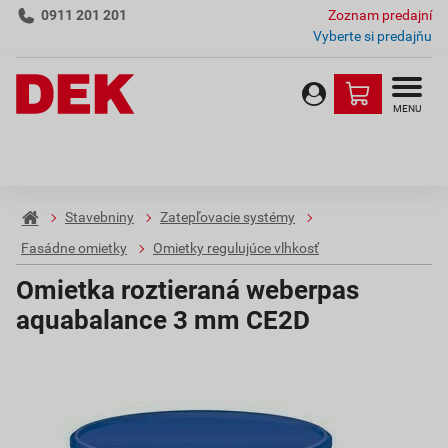
0911 201 201
Zoznam predajní
Vyberte si predajňu
MENU
Stavebniny
Zatepľovacie systémy
Fasádne omietky
Omietky regulujúce vlhkosť
Omietka roztieraná weberpas
aquabalance 3 mm CE2D