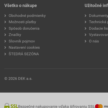
Všetko o nákupe
Užitočné in
Obchodné podmienky
Dokument
Možnosti platby
Technická
Spôsob doručenia
Dodacie lis
Značky
Vystavovan
Slovník pojmov
O nás
Nastavení cookies
ŠTEDRÁ SEZÓNA
© 2026 DEK a.s.
Bezpečné nakupovanie vďaka šifrovaniu SSL