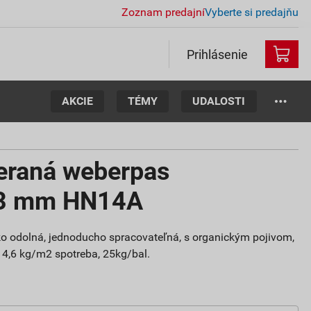
Zoznam predajní
Vyberte si predajňu
Prihlásenie
AKCIE
TÉMY
UDALOSTI
ieraná weberpas
 3 mm HN14A
oko odolná, jednoducho spracovateľná, s organickým pojivom,
, 4,6 kg/m2 spotreba, 25kg/bal.