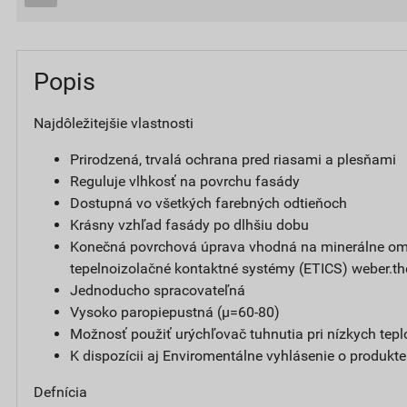
Popis
Najdôležitejšie vlastnosti
Prirodzená, trvalá ochrana pred riasami a plesňami
Reguluje vlhkosť na povrchu fasády
Dostupná vo všetkých farebných odtieňoch
Krásny vzhľad fasády po dlhšiu dobu
Konečná povrchová úprava vhodná na minerálne omi
tepelnoizolačné kontaktné systémy (ETICS) weber.t
Jednoducho spracovateľná
Vysoko paropiepustná (µ=60-80)
Možnosť použiť urýchľovač tuhnutia pri nízkych tepl
K dispozícii aj Enviromentálne vyhlásenie o produkt
Defnícia