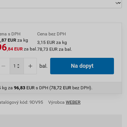
ena s DPH
Cena bez DPH
3
,87 EUR
za kg
3,15 EUR za kg
96
,84 EUR
za bal.
78,73 EUR za bal.
Na dopyt
bal.
5 kg
za
96,83
EUR
s DPH (
78,72
EUR
bez DPH).
atalógový kód: 9DV95
Výrobca
WEBER