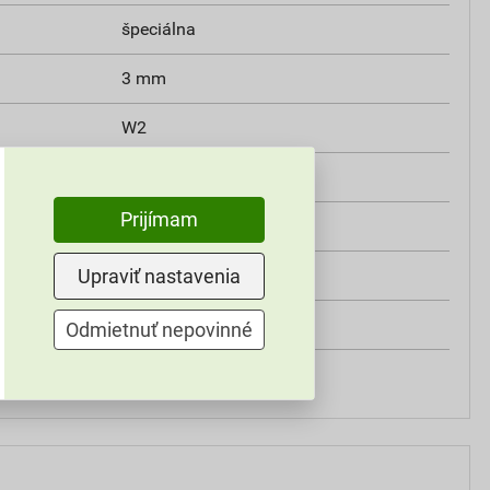
špeciálna
3 mm
W2
min. 0,3 MPa
Prijímam
V2
Upraviť nastavenia
HN14A
Weber
Odmietnuť nepovinné
do exteriéru