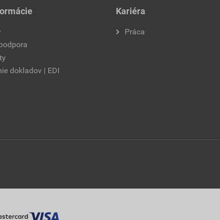
formácie
Kariéra
y
Práca
 podpora
ty
ie dokladov | EDI