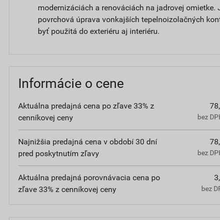
modernizáciách a renováciách na jadrovej omietke. 
povrchová úprava vonkajších tepelnoizolačných ko
byť použitá do exteriéru aj interiéru.
Informácie o cene
Aktuálna predajná cena po zľave 33% z
78
cenníkovej ceny
bez DPH
Najnižšia predajná cena v období 30 dní
78
pred poskytnutím zľavy
bez DPH
Aktuálna predajná porovnávacia cena po
3
zľave 33% z cenníkovej ceny
bez D