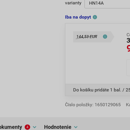
varianty
Iba na dopyt
C
144,53 EUR
Do košíku pridáte
1 bal. / 2
Číslo položky:
1650129065
K
dokumenty
hodnotenie
4