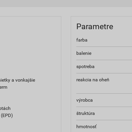
Parametre
farba
balenie
spotreba
reakcia na oheň
etky a vonkajšie
herm
výrobca
otách
štruktúra
e (EPD)
hmotnosť