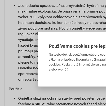
Jednoducho spracovateľná, umývateľná, hydrofilná p
maximálne ekologická. Je pripravená na priame použ
weber 700. Vplyvom ochladzovania zatepľovacích s
hodinách dochádza ku kondenzácií vody na povrchu 
živnú pôdu pre rast rias. Povrch omietky weberpas
regulovať vlhkosť. Po zvlhčení dažďom alebo rosou s
vysušuje, pretože niekoľkonásobne zväčšuje aktívn
každej kvapky vody. Najjemnejšie kapilárne póry n
Používame cookies pre lep
prijímajú prebytočnú vlhkosť a pri klesajúcej vlhkost
Na webe dek.sk používame súbory cooki
atmosféry. Vodný režim fasády sa udržuje v prirodze
výkon a prispôsobili ponuky vašim záuj
plesne tu nenájdu živnú pôdu a fasáda si po dlhú d
cookies. Poskytnuté informácie sú u ná
Omietka neobsahuje biocídne prostriedky pre ochran
alebo vypnúť.
spotrebovávané a vymývane do okolitého prostredia, 
omietka šetrná k životnému prostrediu.
Použitie
Omietka slúži na ochranu stavby pred poveternostn
farebné a štrukturálne stvárnenie nových fasád alebo