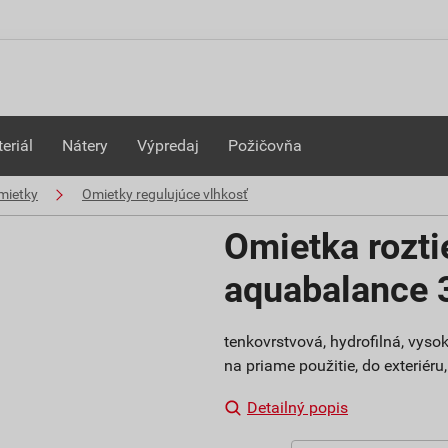
eriál
Nátery
Výpredaj
Požičovňa
mietky
Omietky regulujúce vlhkosť
Omietka rozt
aquabalance
tenkovrstvová, hydrofilná, vys
na priame použitie, do exteriéru
Detailný popis