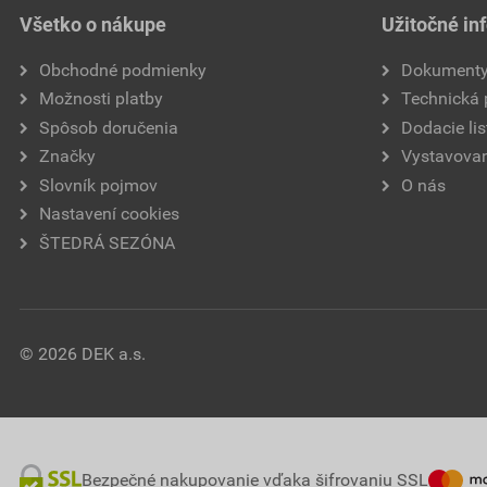
Všetko o nákupe
Užitočné in
Obchodné podmienky
Dokument
Možnosti platby
Technická
Spôsob doručenia
Dodacie lis
Značky
Vystavovan
Slovník pojmov
O nás
Nastavení cookies
ŠTEDRÁ SEZÓNA
© 2026 DEK a.s.
Bezpečné nakupovanie vďaka šifrovaniu SSL