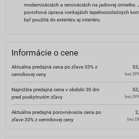
modernizáciách a renováciách na jadrovej omietke. 
povrchová úprava vonkajších tepelnoizolačných ko
byť použitá do exteriéru aj interiéru.
Informácie o cene
Aktuálna predajná cena po zľave 33% z
53
cenníkovej ceny
bez DPH
Najnižšia predajná cena v období 30 dní
53
pred poskytnutím zľavy
bez DPH
Aktuálna predajná porovnávacia cena po
2
zľave 33% z cenníkovej ceny
bez D