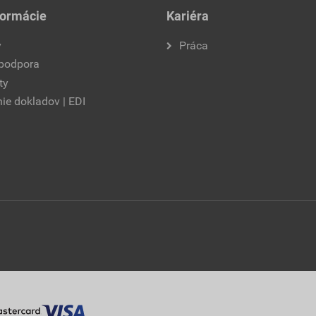
formácie
Kariéra
y
Práca
 podpora
ty
ie dokladov | EDI