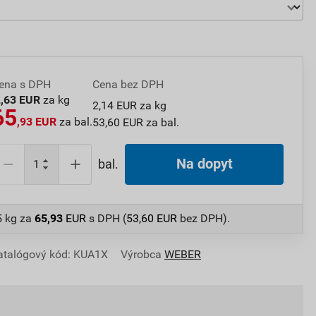
ena s DPH
Cena bez DPH
2
,63 EUR
za kg
2,14 EUR za kg
65
,93 EUR
za bal.
53,60 EUR za bal.
Na dopyt
bal.
5 kg
za
65,93
EUR
s DPH (
53,60
EUR
bez DPH).
atalógový kód: KUA1X
Výrobca
WEBER