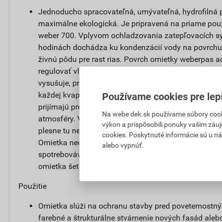
Jednoducho spracovateľná, umývateľná, hydrofilná p
maximálne ekologická. Je pripravená na priame použ
weber 700. Vplyvom ochladzovania zatepľovacích s
hodinách dochádza ku kondenzácií vody na povrchu 
živnú pôdu pre rast rias. Povrch omietky weberpas
regulovať vlhkosť. Po zvlhčení dažďom alebo rosou s
vysušuje, pretože niekoľkonásobne zväčšuje aktívn
každej kvapky vody. Najjemnejšie kapilárne póry n
Používame cookies pre lep
prijímajú prebytočnú vlhkosť a pri klesajúcej vlhkost
Na webe dek.sk používame súbory cooki
atmosféry. Vodný režim fasády sa udržuje v prirodze
výkon a prispôsobili ponuky vašim záuj
plesne tu nenájdu živnú pôdu a fasáda si po dlhú d
cookies. Poskytnuté informácie sú u ná
Omietka neobsahuje biocídne prostriedky pre ochran
alebo vypnúť.
spotrebovávané a vymývane do okolitého prostredia, 
omietka šetrná k životnému prostrediu.
Použitie
Omietka slúži na ochranu stavby pred poveternostn
farebné a štrukturálne stvárnenie nových fasád alebo