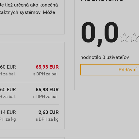
Je tiež určená ako konečná
ntaktných systémov. Môže
0,0
hodnotilo 0 užívateľov
,60 EUR
65,93 EUR
Pridávať 
 za bal.
s DPH za bal.
,60 EUR
65,93 EUR
 za bal.
s DPH za bal.
,14 EUR
2,63 EUR
PH za kg
s DPH za kg