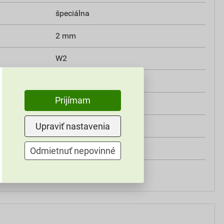
špeciálna
2 mm
W2
min. 0,3 MPa
Prijímam
V2
Upraviť nastavenia
SE4E
Weber
Odmietnuť nepovinné
do exteriéru