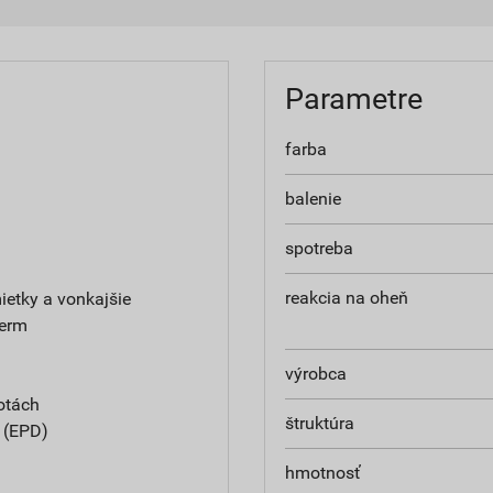
Parametre
farba
balenie
spotreba
reakcia na oheň
etky a vonkajšie
herm
výrobca
otách
štruktúra
e (EPD)
hmotnosť