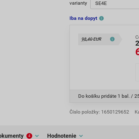
varianty
Iba na dopyt
C
98,40 EUR
Do košíku pridáte
1 bal. / 2
Číslo položky:
1650129652
K
dokumenty
hodnotenie
4