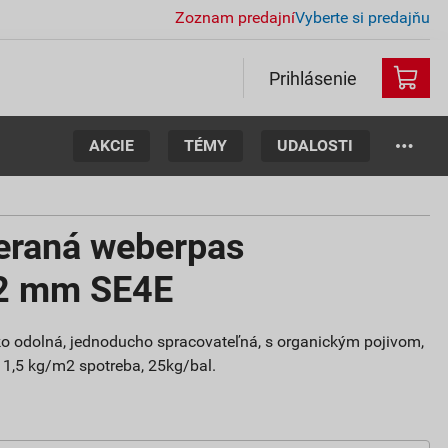
Zoznam predajní
Vyberte si predajňu
Prihlásenie
AKCIE
TÉMY
UDALOSTI
ieraná weberpas
 2 mm SE4E
oko odolná, jednoducho spracovateľná, s organickým pojivom,
, 1,5 kg/m2 spotreba, 25kg/bal.