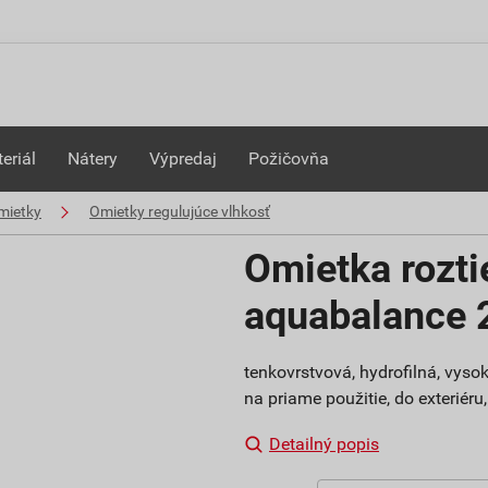
eriál
Nátery
Výpredaj
Požičovňa
mietky
Omietky regulujúce vlhkosť
Omietka rozt
aquabalance
tenkovrstvová, hydrofilná, vys
na priame použitie, do exteriéru
Detailný popis