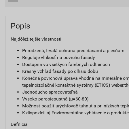
Popis
Najdôležitejšie vlastnosti
Prirodzená, trvalá ochrana pred riasami a plesňami
Reguluje vlhkosť na povrchu fasády
Dostupná vo všetkých farebných odtieňoch
Krásny vzhľad fasády po dlhšiu dobu
Konečná povrchová úprava vhodná na minerálne omi
tepelnoizolačné kontaktné systémy (ETICS) weber.t
Jednoducho spracovateľná
Vysoko paropiepustná (µ=60-80)
Možnosť použiť urýchľovač tuhnutia pri nízkych tepl
K dispozícii aj Enviromentálne vyhlásenie o produkt
Defnícia