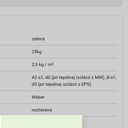
zelená
25kg
2,5 kg / m²
A2-s1, d0 (pri tepelnej izolácií z MW), B-s1,
d0 (pri tepelnej izolácií z EPS)
Weber
roztieraná
25kg