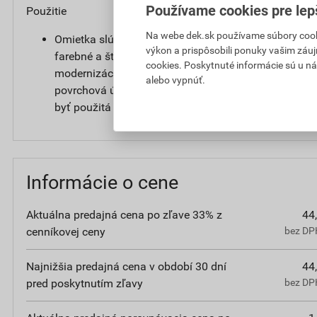
Používame cookies pre lep
Použitie
Na webe dek.sk používame súbory cooki
Omietka slúži na ochranu stavby pred poveternostn
výkon a prispôsobili ponuky vašim záuj
farebné a štrukturálne stvárnenie nových fasád alebo
cookies. Poskytnuté informácie sú u ná
modernizáciách a renováciách na jadrovej omietke. 
alebo vypnúť.
povrchová úprava vonkajších tepelnoizolačných ko
byť použitá do exteriéru aj interiéru.
Informácie o cene
Aktuálna predajná cena po zľave 33% z
44
cenníkovej ceny
bez DPH
Najnižšia predajná cena v období 30 dní
44
pred poskytnutím zľavy
bez DPH