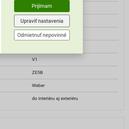
Prijímam
silikátová
Upraviť nastavenia
1,5 mm
W2
Odmietnuť nepovinné
min. 0,3 MPa
V1
ZE5B
Weber
do interiéru aj exteriéru