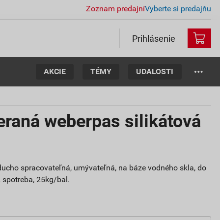
Zoznam predajní
Vyberte si predajňu
Prihlásenie
AKCIE
TÉMY
UDALOSTI
eraná weberpas silikátová
oducho spracovateľná, umývateľná, na báze vodného skla, do
m2 spotreba, 25kg/bal.