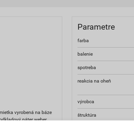
Parametre
farba
balenie
spotreba
reakcia na oheň
výrobca
mietka vyrobená na báze
štruktúra
podkladový náter weber
hmotnosť