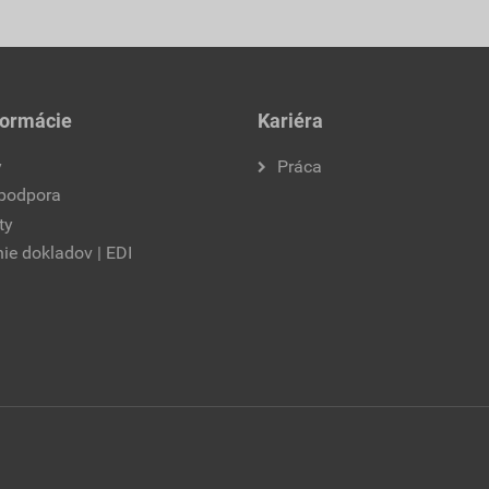
formácie
Kariéra
y
Práca
 podpora
ty
ie dokladov | EDI