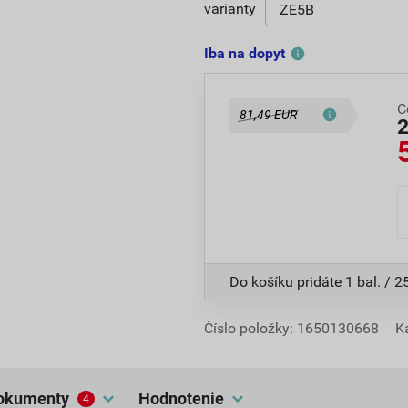
varianty
Iba na dopyt
C
81,49 EUR
Do košíku pridáte
1 bal. / 2
Číslo položky:
1650130668
K
dokumenty
hodnotenie
4