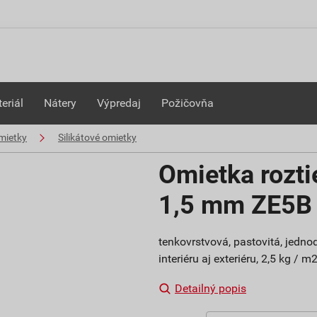
eriál
Nátery
Výpredaj
Požičovňa
mietky
Silikátové omietky
Omietka rozti
1,5 mm ZE5B
tenkovrstvová, pastovitá, jedn
interiéru aj exteriéru, 2,5 kg / 
Detailný popis