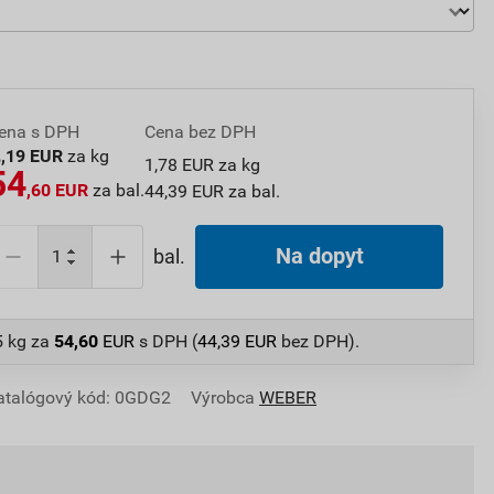
ena s DPH
Cena bez DPH
2
,19 EUR
za kg
1,78 EUR za kg
54
,60 EUR
za bal.
44,39 EUR za bal.
Na dopyt
bal.
5 kg
za
54,60
EUR
s DPH (
44,39
EUR
bez DPH).
atalógový kód: 0GDG2
Výrobca
WEBER