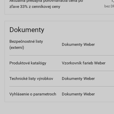
Aktuálna predajná porovnávacia cena po
1
zľave 33% z cenníkovej ceny
bez D
Dokumenty
Bezpečnostné listy
Dokumenty Weber
(externí)
Produktové katalógy
Vzorkovník farieb Weber
Technické listy výrobkov
Dokumenty Weber
Vyhlásenie o parametroch
Dokumenty Weber