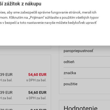
ší zážitok z nákupu
typ
es, aby sme zabezpečili správne fungovanie stránok, merali ich
ými vplyvmi. Vhodná na
zrnitosť
mom. Kliknutím na „Prijímam" súhlasíte s použitím všetkých typov
 pri rekonštrukciách,
s v bezpečí a toto nastavenie navyše môžete kedykoľvek upraviť
Je tiež určená ako konečná
nasiakavosť
ntaktných systémov. Môže
prídržnosť
paropriepustnosť
odtieň
značka
,39 EUR
54,60 EUR
 za bal.
s DPH za bal.
použitie
,39 EUR
54,60 EUR
 za bal.
s DPH za bal.
Hodnotenie