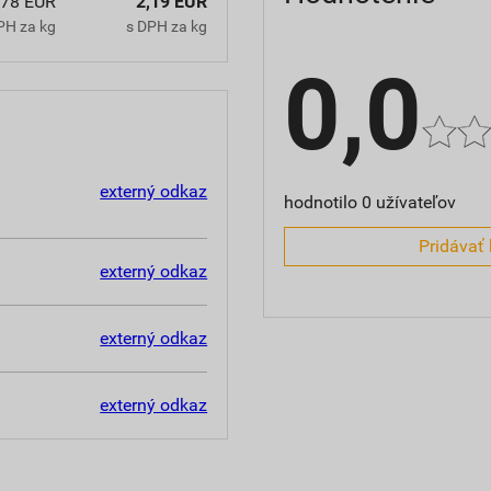
,78 EUR
2,19 EUR
PH za kg
s DPH za kg
0,0
externý odkaz
hodnotilo 0 užívateľov
Pridávať 
externý odkaz
externý odkaz
externý odkaz