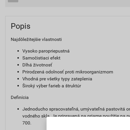
Popis
Najdôležitejšie vlastnosti
Vysoko paropriepustná
Samočistiaci efekt
Dlhá životnosť
Prirodzená odolnosť proti mikroorganizmom
Vhodná pre všetky typy zateplenia
Široký výber farieb a štruktúr
Definícia
Jednoducho spracovateľná, umývateľná pastovitá o
vodného skla. Je pripravená na priame použitie na 
700.