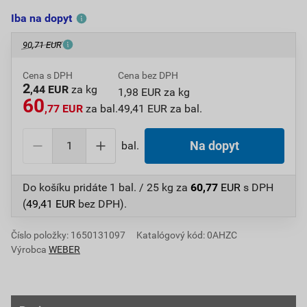
Iba na dopyt
90,71 EUR
Cena s DPH
Cena bez DPH
2
,44 EUR
za kg
1,98 EUR za kg
60
,77 EUR
za bal.
49,41 EUR za bal.
bal.
Na dopyt
Do košíku pridáte
1 bal. / 25 kg
za
60,77
EUR
s DPH
(
49,41
EUR
bez DPH).
Číslo položky:
1650131097
Katalógový kód: 0AHZC
Výrobca
WEBER