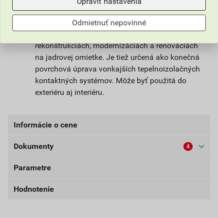
Upraviť nastavenia
Omietka slúži na ochranu stavby pred
poveternostnými vplyvmi. Vhodná na farebné a
Odmietnuť nepovinné
štrukturálne stvárnenie nových fasád alebo pri
rekonštrukciách, modernizáciách a renováciách
na jadrovej omietke. Je tiež určená ako konečná
povrchová úprava vonkajších tepelnoizolačných
kontaktných systémov. Môže byť použitá do
exteriéru aj interiéru.
Informácie o cene
Dokumenty
4
Aktuálna predajná cena po zľave 33% z cenníkovej
ceny
Parametre
Bezpečnostné listy (externí)
49,41 EUR
60,77 EUR
bez DPH za bal.
s DPH za bal.
Hodnotenie
Dokumenty Weber
farba
fialová
externý odkaz
Najnižšia predajná cena v období 30 dní pred
balenie
25kg