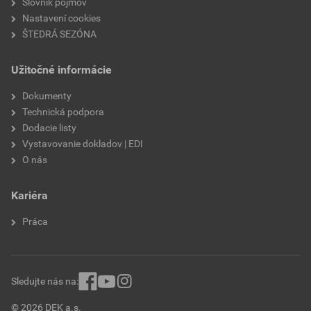
Slovník pojmov
Nastavení cookies
paropriepustnosť
V2
ŠTEDRÁ SEZÓNA
odtieň
FI3D
Užitočné informácie
značka
Weber
Dokumenty
Technická podpora
Dodacie listy
Vystavovanie dokladov | EDI
O nás
Kariéra
Práca
Sledujte nás na:
© 2026 DEK a.s.