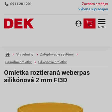
0911 201 201
Zoznam predajní
Vyberte si predajňu
MENU
Stavebniny
Zatepľovacie systémy
Fasádne omietky
Silikónové omietky
Omietka roztieraná weberpas
silikónová 2 mm FI3D