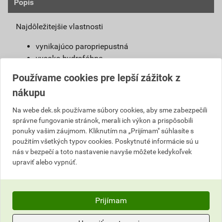
Popis
Najdôležitejšie vlastnosti
vynikajúco paropriepustná
vysoko hydrofóbna
samočistiaci efekt
Používame cookies pre lepší zážitok z
jednoduchá aplikácia
nákupu
vysoká pružnosť
široký výber farieb a štruktúr
Na webe dek.sk používame súbory cookies, aby sme zabezpečili
možno použiť s urýchľovačom tuhnutia
správne fungovanie stránok, merali ich výkon a prispôsobili
ponuky vašim záujmom. Kliknutím na „Prijímam" súhlasíte s
Definícia výrobku
použitím všetkých typov cookies. Poskytnuté informácie sú u
nás v bezpečí a toto nastavenie navyše môžete kedykoľvek
Jednoducho spracovateľná, umývateľná
upraviť alebo vypnúť.
pastovitá omietka vyrobená na báze silikónovej
živice. Je pripravená na priame použitie na
podkladový náter weber 700.
Prijímam
Použitie