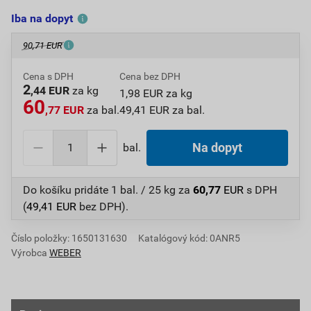
Iba na dopyt
90,71 EUR
Cena s DPH
Cena bez DPH
2
,44 EUR
za kg
1,98 EUR za kg
60
,77 EUR
za bal.
49,41 EUR za bal.
bal.
Na dopyt
Do košíku pridáte
1 bal. / 25 kg
za
60,77
EUR
s DPH
(
49,41
EUR
bez DPH).
Číslo položky:
1650131630
Katalógový kód: 0ANR5
Výrobca
WEBER