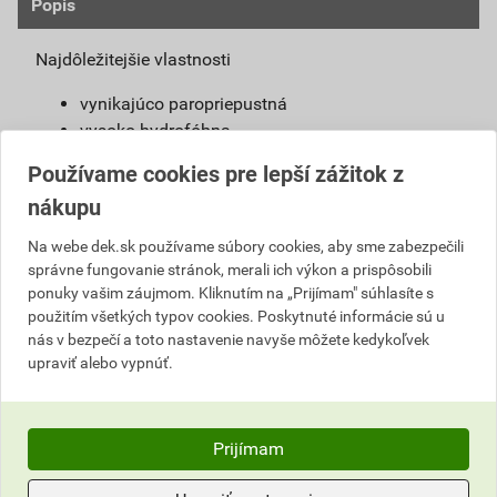
Popis
Najdôležitejšie vlastnosti
vynikajúco paropriepustná
vysoko hydrofóbna
samočistiaci efekt
Používame cookies pre lepší zážitok z
jednoduchá aplikácia
nákupu
vysoká pružnosť
široký výber farieb a štruktúr
Na webe dek.sk používame súbory cookies, aby sme zabezpečili
možno použiť s urýchľovačom tuhnutia
správne fungovanie stránok, merali ich výkon a prispôsobili
ponuky vašim záujmom. Kliknutím na „Prijímam" súhlasíte s
Definícia výrobku
použitím všetkých typov cookies. Poskytnuté informácie sú u
nás v bezpečí a toto nastavenie navyše môžete kedykoľvek
Jednoducho spracovateľná, umývateľná
upraviť alebo vypnúť.
pastovitá omietka vyrobená na báze silikónovej
živice. Je pripravená na priame použitie na
podkladový náter weber 700.
Prijímam
Použitie