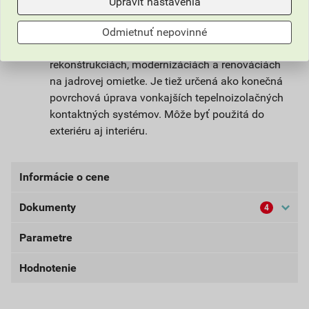
Upraviť nastavenia
Omietka slúži na ochranu stavby pred
poveternostnými vplyvmi. Vhodná na farebné a
Odmietnuť nepovinné
štrukturálne stvárnenie nových fasád alebo pri
rekonštrukciách, modernizáciách a renováciách
na jadrovej omietke. Je tiež určená ako konečná
povrchová úprava vonkajších tepelnoizolačných
kontaktných systémov. Môže byť použitá do
exteriéru aj interiéru.
Informácie o cene
Dokumenty
4
Aktuálna predajná cena po zľave 33% z cenníkovej
ceny
Parametre
Bezpečnostné listy (externí)
49,41 EUR
60,77 EUR
bez DPH za bal.
s DPH za bal.
Hodnotenie
Dokumenty Weber
farba
šedá
externý odkaz
Najnižšia predajná cena v období 30 dní pred
balenie
25kg