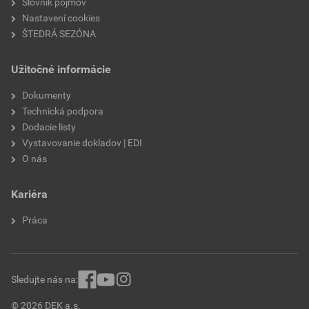
Slovník pojmov
Nastavení cookies
paropriepustnosť
V2
ŠTEDRÁ SEZÓNA
odtieň
SE12D
Užitočné informácie
značka
Weber
Dokumenty
Technická podpora
Dodacie listy
Vystavovanie dokladov | EDI
O nás
Kariéra
Práca
Sledujte nás na:
© 2026 DEK a.s.