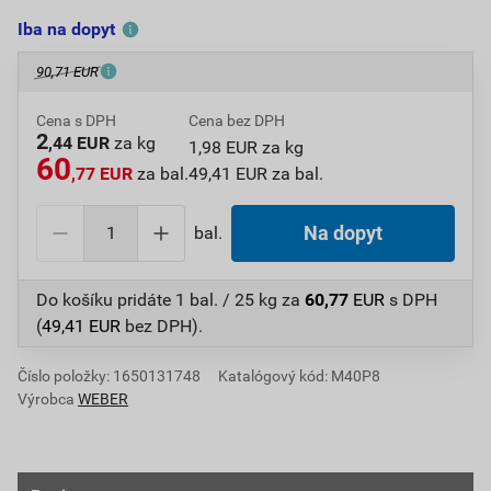
Iba na dopyt
90,71 EUR
Cena s DPH
Cena bez DPH
2
,44 EUR
za kg
1,98 EUR za kg
60
,77 EUR
za bal.
49,41 EUR za bal.
bal.
Na dopyt
Do košíku pridáte
1 bal. / 25 kg
za
60,77
EUR
s DPH
(
49,41
EUR
bez DPH).
Číslo položky:
1650131748
Katalógový kód: M40P8
Výrobca
WEBER