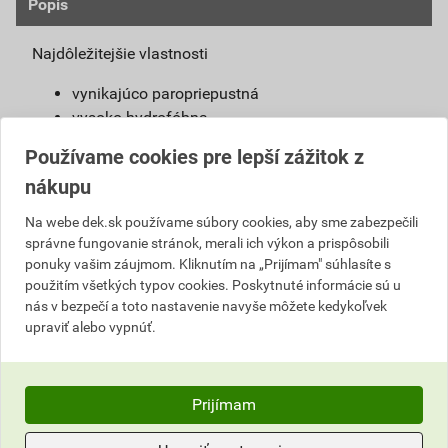
Popis
Najdôležitejšie vlastnosti
vynikajúco paropriepustná
vysoko hydrofóbna
samočistiaci efekt
Používame cookies pre lepší zážitok z
jednoduchá aplikácia
nákupu
vysoká pružnosť
široký výber farieb a štruktúr
Na webe dek.sk používame súbory cookies, aby sme zabezpečili
možno použiť s urýchľovačom tuhnutia
správne fungovanie stránok, merali ich výkon a prispôsobili
ponuky vašim záujmom. Kliknutím na „Prijímam" súhlasíte s
Definícia výrobku
použitím všetkých typov cookies. Poskytnuté informácie sú u
nás v bezpečí a toto nastavenie navyše môžete kedykoľvek
Jednoducho spracovateľná, umývateľná
upraviť alebo vypnúť.
pastovitá omietka vyrobená na báze silikónovej
živice. Je pripravená na priame použitie na
podkladový náter weber 700.
Prijímam
Použitie