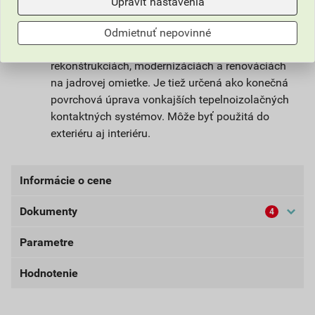
Upraviť nastavenia
Omietka slúži na ochranu stavby pred
poveternostnými vplyvmi. Vhodná na farebné a
Odmietnuť nepovinné
štrukturálne stvárnenie nových fasád alebo pri
rekonštrukciách, modernizáciách a renováciách
na jadrovej omietke. Je tiež určená ako konečná
povrchová úprava vonkajších tepelnoizolačných
kontaktných systémov. Môže byť použitá do
exteriéru aj interiéru.
Informácie o cene
Dokumenty
4
Aktuálna predajná cena po zľave 33% z cenníkovej
ceny
Parametre
Bezpečnostné listy (externí)
49,41 EUR
60,77 EUR
bez DPH za bal.
s DPH za bal.
Hodnotenie
Dokumenty Weber
farba
žltá
externý odkaz
Najnižšia predajná cena v období 30 dní pred
balenie
25kg