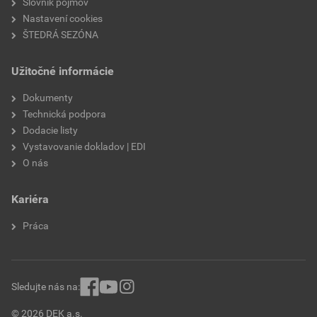
Slovník pojmov
Nastavení cookies
paropriepustnosť
V2
ŠTEDRÁ SEZÓNA
odtieň
ZL4D
Užitočné informácie
značka
Weber
Dokumenty
Technická podpora
Dodacie listy
Vystavovanie dokladov | EDI
O nás
Kariéra
Práca
Sledujte nás na:
© 2026 DEK a.s.