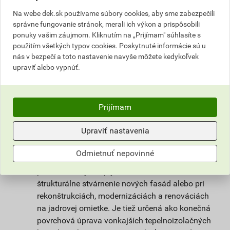
nie je však tak citlivá na klimatické podmienky
Na webe dek.sk používame súbory cookies, aby sme zabezpečili
pri spracovaní a vyzrievaní. Unikátna receptúra
správne fungovanie stránok, merali ich výkon a prispôsobili
omietky weberpas clean Active s
ponuky vašim záujmom. Kliknutím na „Prijímam" súhlasíte s
fotokatalytickým efektom zaisťuje dlhodobú
použitím všetkých typov cookies. Poskytnuté informácie sú u
čistotu povrchu omietky a vysoký stupeň
nás v bezpečí a toto nastavenie navyše môžete kedykoľvek
upraviť alebo vypnúť.
ochrany omietky proti rastu mikroorganizmov.
Prispieva k lepšiemu životnému prostrediu tým,
že na povrchu omietky dochádza k reakcii, ktorá
rozkladá splodiny a zlúčeniny škodiace
Prijímam
ľudskému zdraviu obsiahnuté vo vzduchu.
Upraviť nastavenia
Použitie
Odmietnuť nepovinné
Omietka slúži na ochranu stavby pred
poveternostnými vplyvmi. Vhodná na farebné a
štrukturálne stvárnenie nových fasád alebo pri
rekonštrukciách, modernizáciách a renováciách
na jadrovej omietke. Je tiež určená ako konečná
povrchová úprava vonkajších tepelnoizolačných