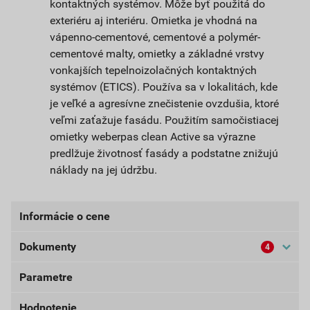
kontaktných systémov. Môže byť použitá do
exteriéru aj interiéru. Omietka je vhodná na
vápenno-cementové, cementové a polymér-
cementové malty, omietky a základné vrstvy
vonkajších tepelnoizolačných kontaktných
systémov (ETICS). Používa sa v lokalitách, kde
je veľké a agresívne znečistenie ovzdušia, ktoré
veľmi zaťažuje fasádu. Použitím samočistiacej
omietky weberpas clean Active sa výrazne
predlžuje životnosť fasády a podstatne znižujú
náklady na jej údržbu.
Informácie o cene
Dokumenty
4
Aktuálna predajná cena po zľave 33% z cenníkovej
ceny
Parametre
Bezpečnostné listy (externí)
51,93 EUR
63,87 EUR
bez DPH za bal.
s DPH za bal.
Hodnotenie
Dokumenty Weber