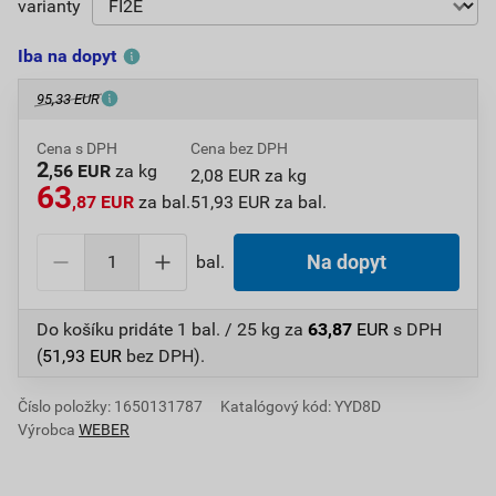
varianty
Iba na dopyt
95,33 EUR
Cena s DPH
Cena bez DPH
2
,56 EUR
za kg
2,08 EUR za kg
63
,87 EUR
za bal.
51,93 EUR za bal.
bal.
Na dopyt
Do košíku pridáte
1 bal. / 25 kg
za
63,87
EUR
s DPH
(
51,93
EUR
bez DPH).
Číslo položky:
1650131787
Katalógový kód: YYD8D
Výrobca
WEBER