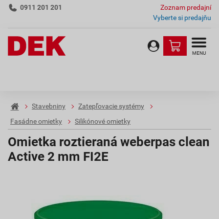
0911 201 201
Zoznam predajní
Vyberte si predajňu
MENU
Stavebniny
Zatepľovacie systémy
Fasádne omietky
Silikónové omietky
Omietka roztieraná weberpas clean
Active 2 mm FI2E