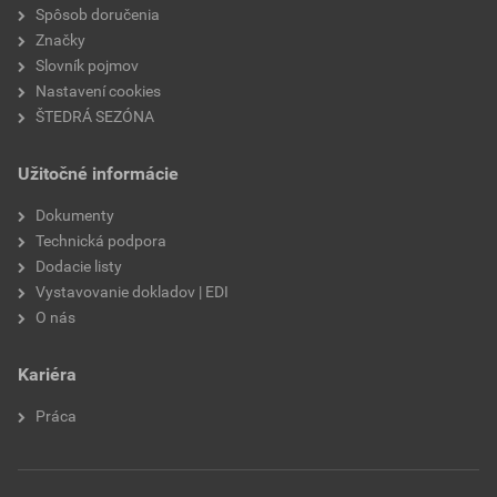
nasiakavosť
W2
Spôsob doručenia
Značky
prídržnosť
min. 0,3 MPa
Slovník pojmov
Nastavení cookies
paropriepustnosť
V2
ŠTEDRÁ SEZÓNA
odtieň
FI2E
Užitočné informácie
značka
Weber
Dokumenty
Technická podpora
použitie
do exteriéru
Dodacie listy
Vystavovanie dokladov | EDI
O nás
Kariéra
Práca