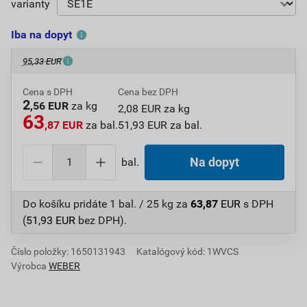
varianty
Iba na dopyt
95,33 EUR
Cena s DPH
Cena bez DPH
2
,56 EUR
za kg
2,08 EUR za kg
63
,87 EUR
za bal.
51,93 EUR za bal.
bal.
Na dopyt
Do košíku pridáte
1 bal. / 25 kg
za
63,87
EUR
s DPH
(
51,93
EUR
bez DPH).
Číslo položky:
1650131943
Katalógový kód: 1WVCS
Výrobca
WEBER