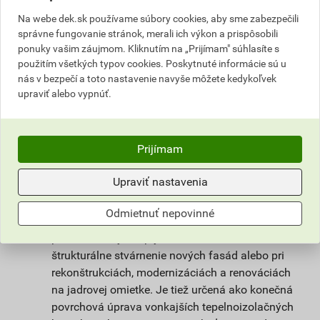
nie je však tak citlivá na klimatické podmienky
Na webe dek.sk používame súbory cookies, aby sme zabezpečili
pri spracovaní a vyzrievaní. Unikátna receptúra
správne fungovanie stránok, merali ich výkon a prispôsobili
omietky weberpas clean Active s
ponuky vašim záujmom. Kliknutím na „Prijímam" súhlasíte s
fotokatalytickým efektom zaisťuje dlhodobú
použitím všetkých typov cookies. Poskytnuté informácie sú u
čistotu povrchu omietky a vysoký stupeň
nás v bezpečí a toto nastavenie navyše môžete kedykoľvek
upraviť alebo vypnúť.
ochrany omietky proti rastu mikroorganizmov.
Prispieva k lepšiemu životnému prostrediu tým,
že na povrchu omietky dochádza k reakcii, ktorá
rozkladá splodiny a zlúčeniny škodiace
Prijímam
ľudskému zdraviu obsiahnuté vo vzduchu.
Upraviť nastavenia
Použitie
Odmietnuť nepovinné
Omietka slúži na ochranu stavby pred
poveternostnými vplyvmi. Vhodná na farebné a
štrukturálne stvárnenie nových fasád alebo pri
rekonštrukciách, modernizáciách a renováciách
na jadrovej omietke. Je tiež určená ako konečná
povrchová úprava vonkajších tepelnoizolačných