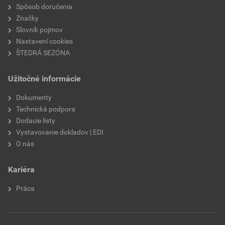
nasiakavosť
W2
Spôsob doručenia
Značky
prídržnosť
min. 0,3 MPa
Slovník pojmov
Nastavení cookies
paropriepustnosť
V2
ŠTEDRÁ SEZÓNA
odtieň
SE1E
Užitočné informácie
značka
Weber
Dokumenty
Technická podpora
použitie
do exteriéru
Dodacie listy
Vystavovanie dokladov | EDI
O nás
Kariéra
Práca