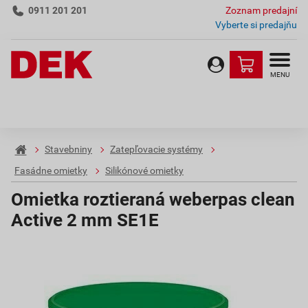
0911 201 201
Zoznam predajní
Vyberte si predajňu
MENU
Stavebniny
Zatepľovacie systémy
Fasádne omietky
Silikónové omietky
Omietka roztieraná weberpas clean
Active 2 mm SE1E