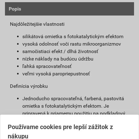
Popis
Najdôležitejšie vlastnosti
silikátová omietka s fotokatalytickým efektom
vysoká odolnosť voči rastu mikroorganizmov
samočistiaci efekt / dlhá životnosť
nízke náklady na budúcu údržbu
ľahká spracovateľnosť
veľmi vysoká paropriepustnosť
Definícia výrobku
Jednoducho spracovateľná, farbená, pastovitá
omietka s fotokatalytickým efektom. Je
pripravená k priamemu použitiu na podkladový
náter weber 700. Vďaka modifikovanému
Používame cookies pre lepší zážitok z
silikátovému spojivu má omietka weberpas
nákupu
clean Active vlastnosti blízke silikátovej omietke,