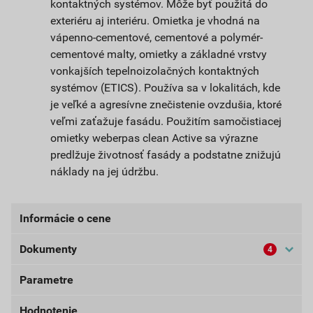
kontaktných systémov. Môže byť použitá do
exteriéru aj interiéru. Omietka je vhodná na
vápenno-cementové, cementové a polymér-
cementové malty, omietky a základné vrstvy
vonkajších tepelnoizolačných kontaktných
systémov (ETICS). Používa sa v lokalitách, kde
je veľké a agresívne znečistenie ovzdušia, ktoré
veľmi zaťažuje fasádu. Použitím samočistiacej
omietky weberpas clean Active sa výrazne
predlžuje životnosť fasády a podstatne znižujú
náklady na jej údržbu.
Informácie o cene
Dokumenty
4
Aktuálna predajná cena po zľave 33% z cenníkovej
ceny
Parametre
Bezpečnostné listy (externí)
51,93 EUR
63,87 EUR
bez DPH za bal.
s DPH za bal.
Hodnotenie
Dokumenty Weber