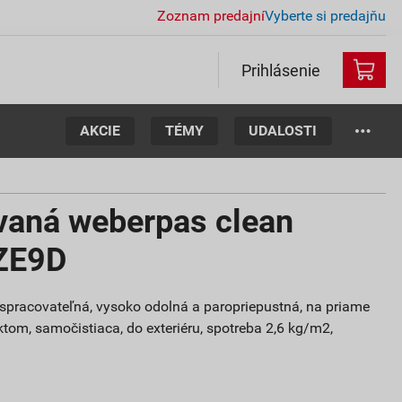
Zoznam predajní
Vyberte si predajňu
Prihlásenie
AKCIE
TÉMY
UDALOSTI
vaná weberpas clean
ZE9D
o spracovateľná, vysoko odolná a paropriepustná, na priame
ktom, samočistiaca, do exteriéru, spotreba 2,6 kg/m2,