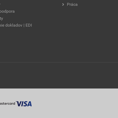
y
Práca
 podpora
ty
ie dokladov | EDI