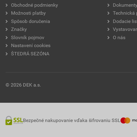
Obchodné podmienky
Dokument
Možnosti platby
Technická
Spôsob doručenia
Dodacie lis
Značky
Vystavovan
Slovník pojmov
O nás
Nastavení cookies
ŠTEDRÁ SEZÓNA
© 2026 DEK a.s.
Bezpečné nakupovanie vďaka šifrovaniu SSL