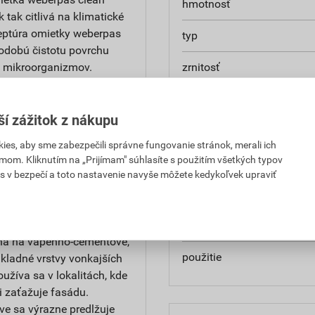
hmotnosť
k tak citlivá na klimatické
ceptúra omietky weberpas
typ
hodobú čistotu povrchu
u mikroorganizmov.
zrnitosť
na povrchu omietky
nasiakavosť
niny škodiace ľudskému
ší zážitok z nákupu
prídržnosť
es, aby sme zabezpečili správne fungovanie stránok, merali ich
mom. Kliknutím na „Prijímam" súhlasíte s použitím všetkých typov
paropriepustnosť
ými vplyvmi. Vhodná na
s v bezpečí a toto nastavenie navyše môžete kedykoľvek upraviť
 pri rekonštrukciách,
odtieň
Je tiež určená ako konečná
ntaktných systémov. Môže
značka
odná na vápenno-cementové,
použitie
kladné vrstvy vonkajších
žíva sa v lokalitách, kde
i zaťažuje fasádu.
ve sa výrazne predlžuje