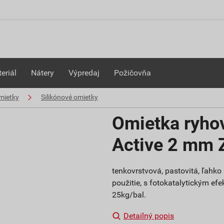
eriál
Nátery
Výpredaj
Požičovňa
mietky
Silikónové omietky
Omietka ryho
Active 2 mm 
tenkovrstvová, pastovitá, ľahk
použitie, s fotokatalytickým efe
25kg/bal.
Detailný popis