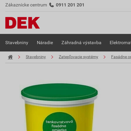
Zákaznícke centrum
0911 201 201
Stavebniny
Náradie
Záhradná výstavba
Elektromat
Stavebniny
Zatepľovacie systémy
Fasádne o