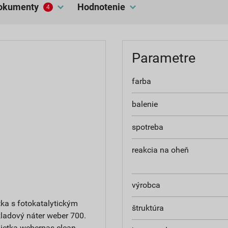
dokumenty
hodnotenie
4
Parametre
farba
balenie
spotreba
reakcia na oheň
výrobca
ka s fotokatalytickým
štruktúra
ladový náter weber 700.
ietka weberpas clean