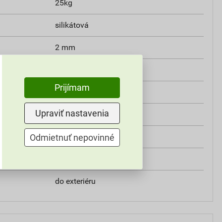
25kg
silikátová
2 mm
W2
Prijímam
min. 0,3 MPa
Upraviť nastavenia
V2
ZE9D
Odmietnuť nepovinné
Weber
do exteriéru