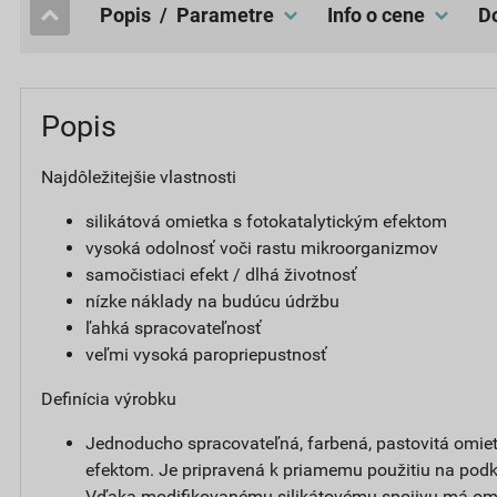
popis / Parametre
Info o cene
Popis
Najdôležitejšie vlastnosti
silikátová omietka s fotokatalytickým efektom
vysoká odolnosť voči rastu mikroorganizmov
samočistiaci efekt / dlhá životnosť
nízke náklady na budúcu údržbu
ľahká spracovateľnosť
veľmi vysoká paropriepustnosť
Definícia výrobku
Jednoducho spracovateľná, farbená, pastovitá omiet
efektom. Je pripravená k priamemu použitiu na podk
Vďaka modifikovanému silikátovému spojivu má om