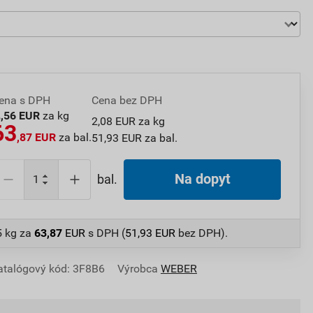
ena s DPH
Cena bez DPH
2
,56 EUR
za kg
2,08 EUR za kg
63
,87 EUR
za bal.
51,93 EUR za bal.
Na dopyt
bal.
5 kg
za
63,87
EUR
s DPH (
51,93
EUR
bez DPH).
atalógový kód: 3F8B6
Výrobca
WEBER