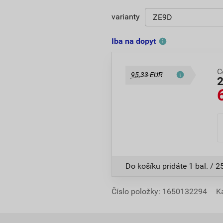
varianty
Iba na dopyt
C
95,33 EUR
Do košíku pridáte
1 bal. / 2
Číslo položky:
1650132294
K