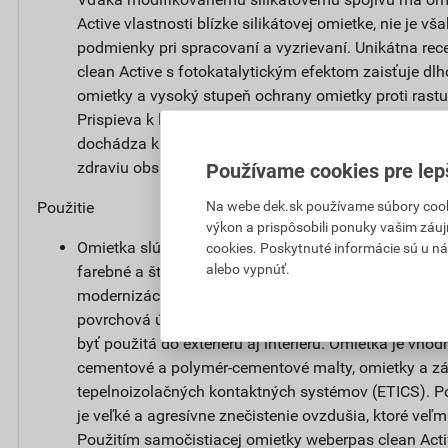
Active vlastnosti blízke silikátovej omietke, nie je vša
podmienky pri spracovaní a vyzrievaní. Unikátna re
clean Active s fotokatalytickým efektom zaisťuje dl
omietky a vysoký stupeň ochrany omietky proti rast
Prispieva k lepšiemu životnému prostrediu tým, že 
dochádza k reakcii, ktorá rozkladá splodiny a zlúče
zdraviu obsiahnuté vo vzduchu.
Používame cookies pre lep
Na webe dek.sk používame súbory cooki
Použitie
výkon a prispôsobili ponuky vašim záuj
Omietka slúži na ochranu stavby pred poveternostn
cookies. Poskytnuté informácie sú u ná
alebo vypnúť.
farebné a štrukturálne stvárnenie nových fasád alebo
modernizáciách a renováciách na jadrovej omietke. 
povrchová úprava vonkajších tepelnoizolačných ko
byť použitá do exteriéru aj interiéru. Omietka je vh
cementové a polymér-cementové malty, omietky a zá
tepelnoizolačných kontaktných systémov (ETICS). Pou
je veľké a agresívne znečistenie ovzdušia, ktoré veľm
Použitím samočistiacej omietky weberpas clean Acti