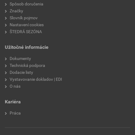
nasiakavosť
W2
Spôsob doručenia
Značky
prídržnosť
min. 0,3 MPa
Slovník pojmov
Nastavení cookies
paropriepustnosť
V2
ŠTEDRÁ SEZÓNA
odtieň
FI4C
Užitočné informácie
značka
Weber
Dokumenty
Technická podpora
použitie
do exteriéru
Dodacie listy
Vystavovanie dokladov | EDI
O nás
Kariéra
Práca