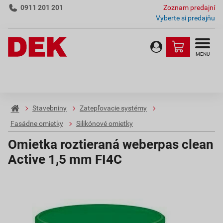
0911 201 201
Zoznam predajní
Vyberte si predajňu
MENU
Stavebniny
Zatepľovacie systémy
Fasádne omietky
Silikónové omietky
Omietka roztieraná weberpas clean
Active 1,5 mm FI4C