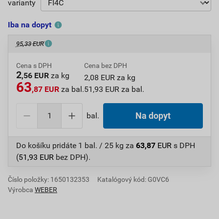
varianty
Iba na dopyt
95,33 EUR
Cena s DPH
Cena bez DPH
2
,56 EUR
za kg
2,08 EUR za kg
63
,87 EUR
za bal.
51,93 EUR za bal.
bal.
Na dopyt
Do košíku pridáte
1 bal. / 25 kg
za
63,87
EUR
s DPH
(
51,93
EUR
bez DPH).
Číslo položky:
1650132353
Katalógový kód: G0VC6
Výrobca
WEBER