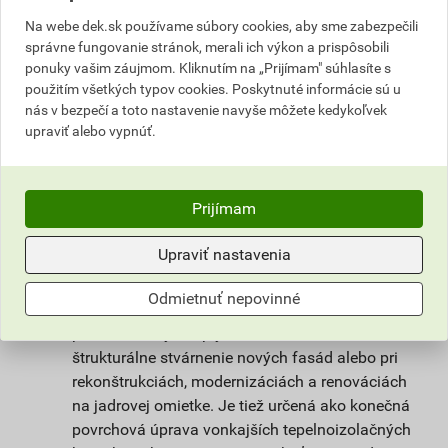
nie je však tak citlivá na klimatické podmienky
Na webe dek.sk používame súbory cookies, aby sme zabezpečili
pri spracovaní a vyzrievaní. Unikátna receptúra
správne fungovanie stránok, merali ich výkon a prispôsobili
omietky weberpas clean Active s
ponuky vašim záujmom. Kliknutím na „Prijímam" súhlasíte s
fotokatalytickým efektom zaisťuje dlhodobú
použitím všetkých typov cookies. Poskytnuté informácie sú u
čistotu povrchu omietky a vysoký stupeň
nás v bezpečí a toto nastavenie navyše môžete kedykoľvek
upraviť alebo vypnúť.
ochrany omietky proti rastu mikroorganizmov.
Prispieva k lepšiemu životnému prostrediu tým,
že na povrchu omietky dochádza k reakcii, ktorá
rozkladá splodiny a zlúčeniny škodiace
Prijímam
ľudskému zdraviu obsiahnuté vo vzduchu.
Upraviť nastavenia
Použitie
Odmietnuť nepovinné
Omietka slúži na ochranu stavby pred
poveternostnými vplyvmi. Vhodná na farebné a
štrukturálne stvárnenie nových fasád alebo pri
rekonštrukciách, modernizáciách a renováciách
na jadrovej omietke. Je tiež určená ako konečná
povrchová úprava vonkajších tepelnoizolačných