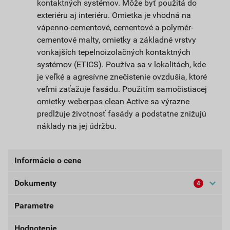
kontaktných systémov. Môže byť použitá do
exteriéru aj interiéru. Omietka je vhodná na
vápenno-cementové, cementové a polymér-
cementové malty, omietky a základné vrstvy
vonkajších tepelnoizolačných kontaktných
systémov (ETICS). Používa sa v lokalitách, kde
je veľké a agresívne znečistenie ovzdušia, ktoré
veľmi zaťažuje fasádu. Použitím samočistiacej
omietky weberpas clean Active sa výrazne
predlžuje životnosť fasády a podstatne znižujú
náklady na jej údržbu.
Informácie o cene
Dokumenty
4
Aktuálna predajná cena po zľave 33% z cenníkovej
ceny
Parametre
Bezpečnostné listy (externí)
51,93 EUR
63,87 EUR
bez DPH za bal.
s DPH za bal.
Hodnotenie
Dokumenty Weber