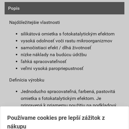
Popis
Najdôležitejšie vlastnosti
silikátová omietka s fotokatalytickým efektom
vysoká odolnosť voči rastu mikroorganizmov
samočistiaci efekt / dlhá životnosť
nízke náklady na budúcu údržbu
ľahká spracovateľnosť
veľmi vysoká paropriepustnosť
Definícia výrobku
Jednoducho spracovateľná, farbená, pastovitá
omietka s fotokatalytickým efektom. Je
pripravená k priamemu použitiu na podkladový
náter weber 700. Vďaka modifikovanému
Používame cookies pre lepší zážitok z
silikátovému spojivu má omietka weberpas
nákupu
clean Active vlastnosti blízke silikátovej omietke,