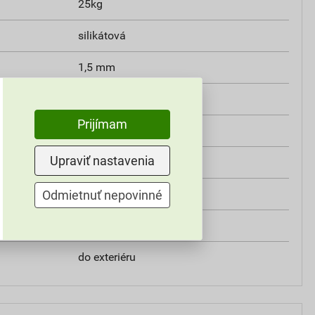
25kg
silikátová
1,5 mm
W2
Prijímam
min. 0,3 MPa
Upraviť nastavenia
V2
HN12E
Odmietnuť nepovinné
Weber
do exteriéru