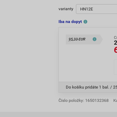
varianty
Iba na dopyt
C
95,33 EUR
Do košíku pridáte
1 bal. / 2
Číslo položky:
1650132368
K