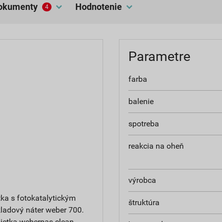
dokumenty
hodnotenie
4
Parametre
farba
balenie
spotreba
reakcia na oheň
výrobca
ka s fotokatalytickým
štruktúra
ladový náter weber 700.
ietka weberpas clean