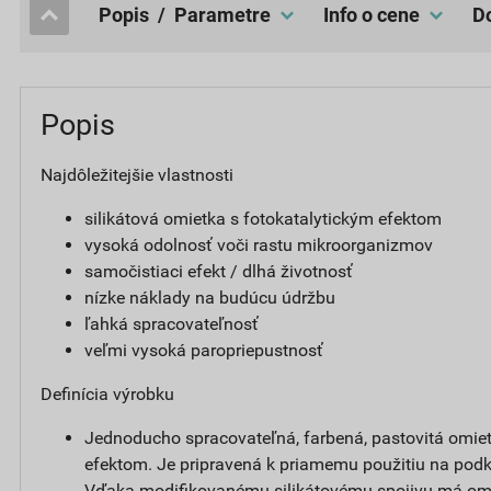
popis / Parametre
Info o cene
Popis
Najdôležitejšie vlastnosti
silikátová omietka s fotokatalytickým efektom
vysoká odolnosť voči rastu mikroorganizmov
samočistiaci efekt / dlhá životnosť
nízke náklady na budúcu údržbu
ľahká spracovateľnosť
veľmi vysoká paropriepustnosť
Definícia výrobku
Jednoducho spracovateľná, farbená, pastovitá omiet
efektom. Je pripravená k priamemu použitiu na podk
Vďaka modifikovanému silikátovému spojivu má om