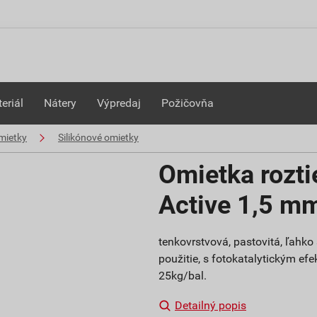
eriál
Nátery
Výpredaj
Požičovňa
mietky
Silikónové omietky
Omietka rozti
Active 1,5 m
tenkovrstvová, pastovitá, ľahk
použitie, s fotokatalytickým efe
25kg/bal.
Detailný popis