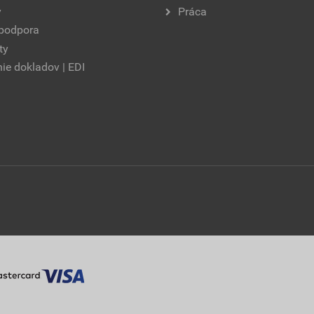
y
Práca
 podpora
ty
ie dokladov | EDI