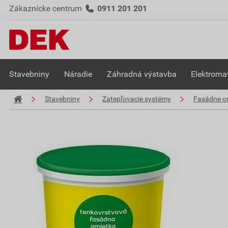
Zákaznícke centrum
0911 201 201
Stavebniny
Náradie
Záhradná výstavba
Elektromat
Stavebniny
Zatepľovacie systémy
Fasádne o