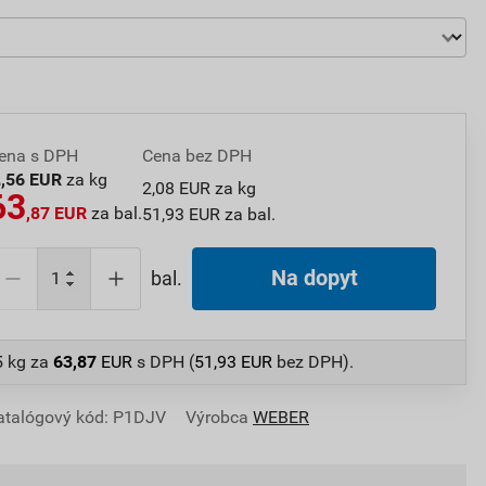
ena s DPH
Cena bez DPH
2
,56 EUR
za kg
2,08 EUR za kg
63
,87 EUR
za bal.
51,93 EUR za bal.
Na dopyt
bal.
5 kg
za
63,87
EUR
s DPH (
51,93
EUR
bez DPH).
atalógový kód: P1DJV
Výrobca
WEBER