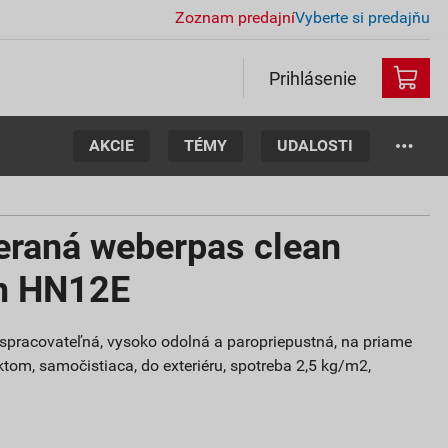
Zoznam predajní
Vyberte si predajňu
Prihlásenie
AKCIE
TÉMY
UDALOSTI
eraná weberpas clean
m HN12E
o spracovateľná, vysoko odolná a paropriepustná, na priame
ktom, samočistiaca, do exteriéru, spotreba 2,5 kg/m2,