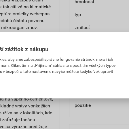
hmotnosť
k tak citlivá na klimatické
ceptúra omietky weberpas
typ
hodobú čistotu povrchu
u mikroorganizmov.
zrnitosť
na povrchu omietky
nasiakavosť
niny škodiace ľudskému
ší zážitok z nákupu
prídržnosť
es, aby sme zabezpečili správne fungovanie stránok, merali ich
mom. Kliknutím na „Prijímam" súhlasíte s použitím všetkých typov
paropriepustnosť
ými vplyvmi. Vhodná na
s v bezpečí a toto nastavenie navyše môžete kedykoľvek upraviť
 pri rekonštrukciách,
odtieň
Je tiež určená ako konečná
ntaktných systémov. Môže
značka
odná na vápenno-cementové,
použitie
kladné vrstvy vonkajších
žíva sa v lokalitách, kde
i zaťažuje fasádu.
ve sa výrazne predlžuje