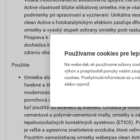
Active vlastnosti blízke silikátovej omietke, nie je vša
podmienky pri spracovaní a vyzrievaní. Unikátna re
clean Active s fotokatalytickým efektom zaisťuje dl
omietky a vysoký stupeň ochrany omietky proti rast
Prispieva k lepšiemu životnému prostrediu tým, že 
dochádza k reakcii, ktorá rozkladá splodiny a zlúče
zdraviu obsiahnuté vo vzduchu.
Používame cookies pre lep
Na webe dek.sk používame súbory cooki
Použitie
výkon a prispôsobili ponuky vašim záuj
Omietka slúži na ochranu stavby pred poveternostn
cookies. Poskytnuté informácie sú u ná
alebo vypnúť.
farebné a štrukturálne stvárnenie nových fasád alebo
modernizáciách a renováciách na jadrovej omietke. 
povrchová úprava vonkajších tepelnoizolačných ko
byť použitá do exteriéru aj interiéru. Omietka je vh
cementové a polymér-cementové malty, omietky a zá
tepelnoizolačných kontaktných systémov (ETICS). Pou
je veľké a agresívne znečistenie ovzdušia, ktoré veľm
Použitím samočistiacej omietky weberpas clean Acti