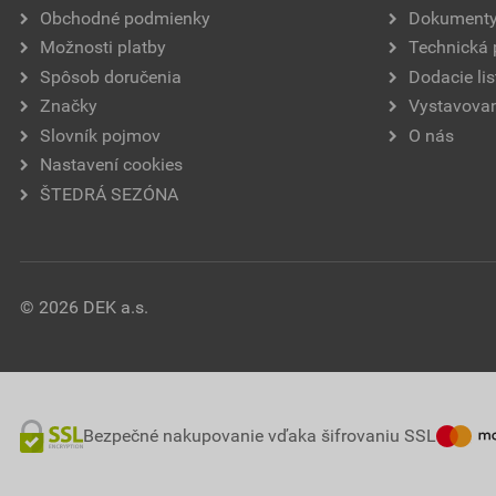
Obchodné podmienky
Dokument
Možnosti platby
Technická
Spôsob doručenia
Dodacie lis
Značky
Vystavovan
Slovník pojmov
O nás
Nastavení cookies
ŠTEDRÁ SEZÓNA
© 2026 DEK a.s.
Bezpečné nakupovanie vďaka šifrovaniu SSL