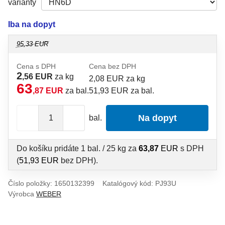
varianty
Iba na dopyt
95,33 EUR
Cena s DPH
Cena bez DPH
2
,56 EUR
za kg
2,08 EUR za kg
63
,87 EUR
za bal.
51,93 EUR za bal.
Na dopyt
bal.
Do košíku pridáte
1 bal. / 25 kg
za
63,87
EUR
s DPH
(
51,93
EUR
bez DPH).
Číslo položky:
1650132399
Katalógový kód: PJ93U
Výrobca
WEBER