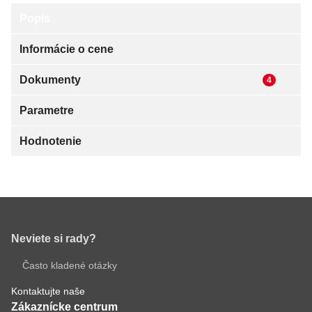
Popis
Najdôležitejšie vlastnosti
silikátová omietka s fotokatalytickým efektom
vysoká odolnosť voči rastu mikroorganizmov
samočistiaci efekt / dlhá životnosť
nízke náklady na budúcu údržbu
ľahká spracovateľnosť
veľmi vysoká paropriepustnosť
Definícia výrobku
Jednoducho spracovateľná, farbená, pastovitá
omietka s fotokatalytickým efektom. Je
pripravená k priamemu použitiu na podkladový
náter weber 700. Vďaka modifikovanému
silikátovému spojivu má omietka weberpas
clean Active vlastnosti blízke silikátovej omietke,