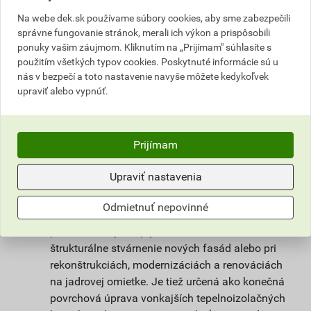
nie je však tak citlivá na klimatické podmienky
Na webe dek.sk používame súbory cookies, aby sme zabezpečili
pri spracovaní a vyzrievaní. Unikátna receptúra
správne fungovanie stránok, merali ich výkon a prispôsobili
omietky weberpas clean Active s
ponuky vašim záujmom. Kliknutím na „Prijímam" súhlasíte s
fotokatalytickým efektom zaisťuje dlhodobú
použitím všetkých typov cookies. Poskytnuté informácie sú u
čistotu povrchu omietky a vysoký stupeň
nás v bezpečí a toto nastavenie navyše môžete kedykoľvek
upraviť alebo vypnúť.
ochrany omietky proti rastu mikroorganizmov.
Prispieva k lepšiemu životnému prostrediu tým,
že na povrchu omietky dochádza k reakcii, ktorá
rozkladá splodiny a zlúčeniny škodiace
Prijímam
ľudskému zdraviu obsiahnuté vo vzduchu.
Upraviť nastavenia
Použitie
Odmietnuť nepovinné
Omietka slúži na ochranu stavby pred
poveternostnými vplyvmi. Vhodná na farebné a
štrukturálne stvárnenie nových fasád alebo pri
rekonštrukciách, modernizáciách a renováciách
na jadrovej omietke. Je tiež určená ako konečná
povrchová úprava vonkajších tepelnoizolačných