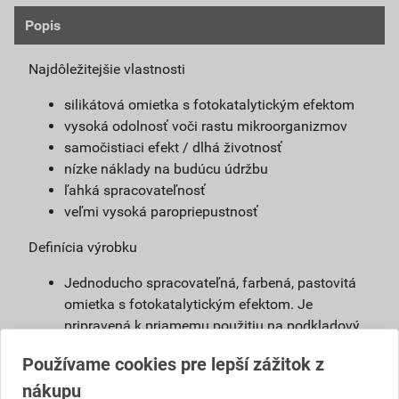
Popis
Najdôležitejšie vlastnosti
silikátová omietka s fotokatalytickým efektom
vysoká odolnosť voči rastu mikroorganizmov
samočistiaci efekt / dlhá životnosť
nízke náklady na budúcu údržbu
ľahká spracovateľnosť
veľmi vysoká paropriepustnosť
Definícia výrobku
Jednoducho spracovateľná, farbená, pastovitá
omietka s fotokatalytickým efektom. Je
pripravená k priamemu použitiu na podkladový
náter weber 700. Vďaka modifikovanému
Používame cookies pre lepší zážitok z
silikátovému spojivu má omietka weberpas
nákupu
clean Active vlastnosti blízke silikátovej omietke,