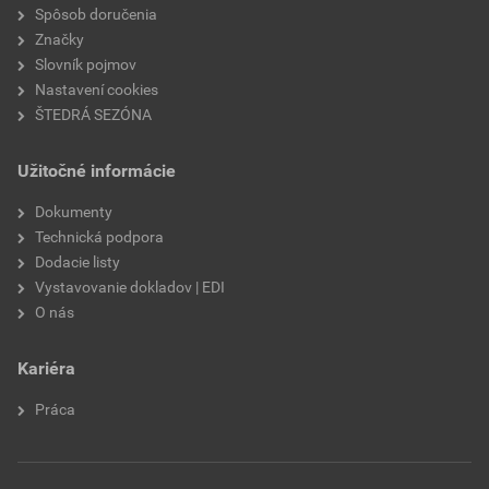
nasiakavosť
W2
Spôsob doručenia
Značky
prídržnosť
min. 0,3 MPa
Slovník pojmov
Nastavení cookies
paropriepustnosť
V2
ŠTEDRÁ SEZÓNA
odtieň
OK3E
Užitočné informácie
značka
Weber
Dokumenty
Technická podpora
použitie
do exteriéru
Dodacie listy
Vystavovanie dokladov | EDI
O nás
Kariéra
Práca