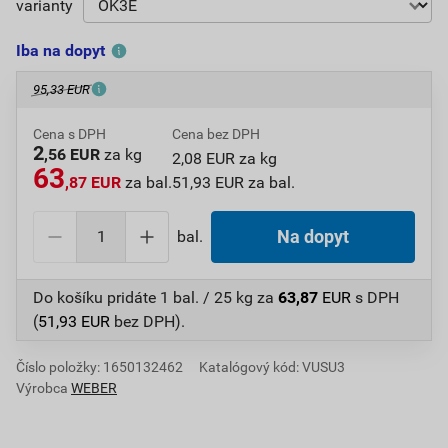
varianty
Iba na dopyt
95,33 EUR
Cena s DPH
Cena bez DPH
2
,56 EUR
za kg
2,08 EUR za kg
63
,87 EUR
za bal.
51,93 EUR za bal.
bal.
Na dopyt
Do košíku pridáte
1 bal. / 25 kg
za
63,87
EUR
s DPH
(
51,93
EUR
bez DPH).
Číslo položky:
1650132462
Katalógový kód: VUSU3
Výrobca
WEBER