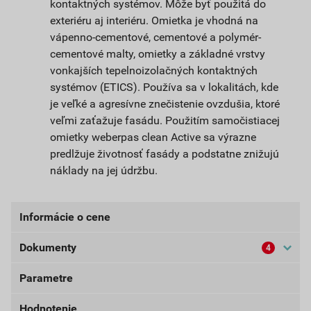
kontaktných systémov. Môže byť použitá do
exteriéru aj interiéru. Omietka je vhodná na
vápenno-cementové, cementové a polymér-
cementové malty, omietky a základné vrstvy
vonkajších tepelnoizolačných kontaktných
systémov (ETICS). Používa sa v lokalitách, kde
je veľké a agresívne znečistenie ovzdušia, ktoré
veľmi zaťažuje fasádu. Použitím samočistiacej
omietky weberpas clean Active sa výrazne
predlžuje životnosť fasády a podstatne znižujú
náklady na jej údržbu.
Informácie o cene
Dokumenty
4
Aktuálna predajná cena po zľave 33% z cenníkovej
ceny
Parametre
Bezpečnostné listy (externí)
51,93 EUR
63,87 EUR
bez DPH za bal.
s DPH za bal.
Hodnotenie
Dokumenty Weber