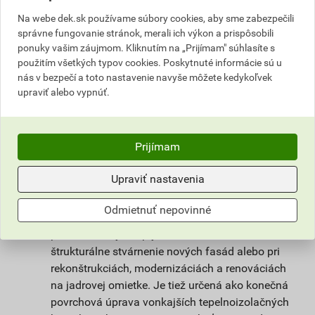
nie je však tak citlivá na klimatické podmienky
Na webe dek.sk používame súbory cookies, aby sme zabezpečili
pri spracovaní a vyzrievaní. Unikátna receptúra
správne fungovanie stránok, merali ich výkon a prispôsobili
omietky weberpas clean Active s
ponuky vašim záujmom. Kliknutím na „Prijímam" súhlasíte s
fotokatalytickým efektom zaisťuje dlhodobú
použitím všetkých typov cookies. Poskytnuté informácie sú u
čistotu povrchu omietky a vysoký stupeň
nás v bezpečí a toto nastavenie navyše môžete kedykoľvek
upraviť alebo vypnúť.
ochrany omietky proti rastu mikroorganizmov.
Prispieva k lepšiemu životnému prostrediu tým,
že na povrchu omietky dochádza k reakcii, ktorá
rozkladá splodiny a zlúčeniny škodiace
Prijímam
ľudskému zdraviu obsiahnuté vo vzduchu.
Upraviť nastavenia
Použitie
Odmietnuť nepovinné
Omietka slúži na ochranu stavby pred
poveternostnými vplyvmi. Vhodná na farebné a
štrukturálne stvárnenie nových fasád alebo pri
rekonštrukciách, modernizáciách a renováciách
na jadrovej omietke. Je tiež určená ako konečná
povrchová úprava vonkajších tepelnoizolačných