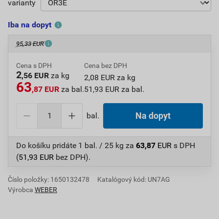
varianty
Iba na dopyt
95,33 EUR
Cena s DPH
Cena bez DPH
2
,56 EUR
za kg
2,08 EUR za kg
63
,87 EUR
za bal.
51,93 EUR za bal.
bal.
Na dopyt
Do košíku pridáte
1 bal. / 25 kg
za
63,87
EUR
s DPH
(
51,93
EUR
bez DPH).
Číslo položky:
1650132478
Katalógový kód: UN7AG
Výrobca
WEBER