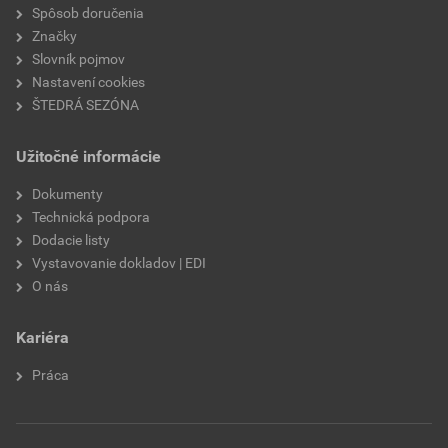
nasiakavosť
W2
Spôsob doručenia
Značky
prídržnosť
min. 0,3 MPa
Slovník pojmov
Nastavení cookies
paropriepustnosť
V2
ŠTEDRÁ SEZÓNA
odtieň
OR3E
Užitočné informácie
značka
Weber
Dokumenty
Technická podpora
použitie
do exteriéru
Dodacie listy
Vystavovanie dokladov | EDI
O nás
Kariéra
Práca