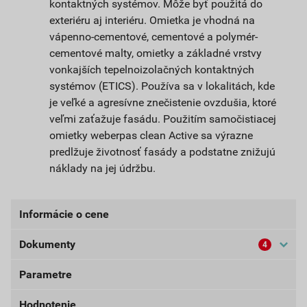
kontaktných systémov. Môže byť použitá do
exteriéru aj interiéru. Omietka je vhodná na
vápenno-cementové, cementové a polymér-
cementové malty, omietky a základné vrstvy
vonkajších tepelnoizolačných kontaktných
systémov (ETICS). Používa sa v lokalitách, kde
je veľké a agresívne znečistenie ovzdušia, ktoré
veľmi zaťažuje fasádu. Použitím samočistiacej
omietky weberpas clean Active sa výrazne
predlžuje životnosť fasády a podstatne znižujú
náklady na jej údržbu.
Informácie o cene
Dokumenty
4
Aktuálna predajná cena po zľave 33% z cenníkovej
ceny
Parametre
Bezpečnostné listy (externí)
51,93 EUR
63,87 EUR
bez DPH za bal.
s DPH za bal.
Hodnotenie
Dokumenty Weber