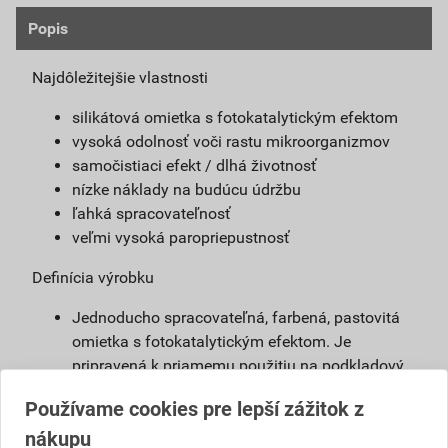
Popis
Najdôležitejšie vlastnosti
silikátová omietka s fotokatalytickým efektom
vysoká odolnosť voči rastu mikroorganizmov
samočistiaci efekt / dlhá životnosť
nízke náklady na budúcu údržbu
ľahká spracovateľnosť
veľmi vysoká paropriepustnosť
Definícia výrobku
Jednoducho spracovateľná, farbená, pastovitá
omietka s fotokatalytickým efektom. Je
pripravená k priamemu použitiu na podkladový
náter weber 700. Vďaka modifikovanému
Používame cookies pre lepší zážitok z
silikátovému spojivu má omietka weberpas
nákupu
clean Active vlastnosti blízke silikátovej omietke,