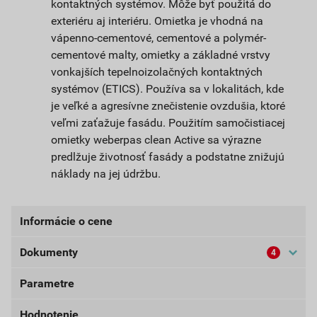
kontaktných systémov. Môže byť použitá do
exteriéru aj interiéru. Omietka je vhodná na
vápenno-cementové, cementové a polymér-
cementové malty, omietky a základné vrstvy
vonkajších tepelnoizolačných kontaktných
systémov (ETICS). Používa sa v lokalitách, kde
je veľké a agresívne znečistenie ovzdušia, ktoré
veľmi zaťažuje fasádu. Použitím samočistiacej
omietky weberpas clean Active sa výrazne
predlžuje životnosť fasády a podstatne znižujú
náklady na jej údržbu.
Informácie o cene
Dokumenty
4
Aktuálna predajná cena po zľave 33% z cenníkovej
ceny
Parametre
Bezpečnostné listy (externí)
51,93 EUR
63,87 EUR
bez DPH za bal.
s DPH za bal.
Hodnotenie
Dokumenty Weber