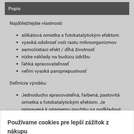
Popis
Najdôležitejšie vlastnosti
silikátová omietka s fotokatalytickým efektom
vysoká odolnosť voči rastu mikroorganizmov
samočistiaci efekt / dlhá životnosť
nízke náklady na budúcu údržbu
ľahká spracovateľnosť
veľmi vysoká paropriepustnosť
Definícia výrobku
Jednoducho spracovateľná, farbená, pastovitá
omietka s fotokatalytickým efektom. Je
pripravená k priamemu použitiu na podkladový
náter weber 700. Vďaka modifikovanému
Používame cookies pre lepší zážitok z
silikátovému spojivu má omietka weberpas
nákupu
clean Active vlastnosti blízke silikátovej omietke,