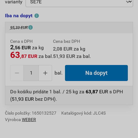
varianty
Iba na dopyt
95,33 EUR
Cena s DPH
Cena bez DPH
2
,56 EUR
za kg
2,08 EUR za kg
63
,87 EUR
za bal.
51,93 EUR za bal.
bal.
Na dopyt
Do košíku pridáte
1 bal. / 25 kg
za
63,87
EUR
s DPH
(
51,93
EUR
bez DPH).
Číslo položky:
1650132527
Katalógový kód: JLC4S
Výrobca
WEBER