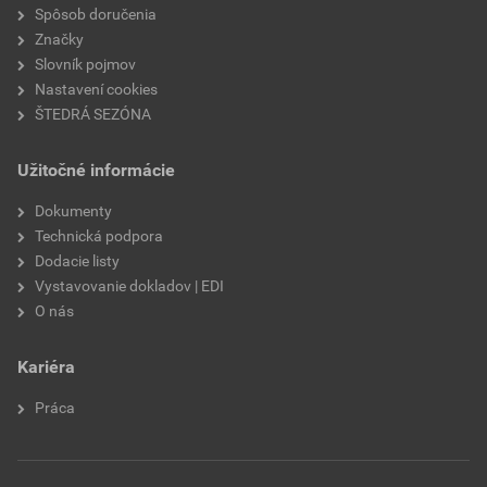
nasiakavosť
W2
Spôsob doručenia
Značky
prídržnosť
min. 0,3 MPa
Slovník pojmov
Nastavení cookies
paropriepustnosť
V2
ŠTEDRÁ SEZÓNA
odtieň
SE7E
Užitočné informácie
značka
Weber
Dokumenty
Technická podpora
použitie
do exteriéru
Dodacie listy
Vystavovanie dokladov | EDI
O nás
Kariéra
Práca