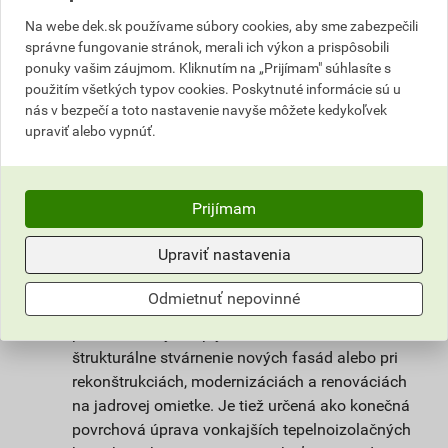
nie je však tak citlivá na klimatické podmienky
Na webe dek.sk používame súbory cookies, aby sme zabezpečili
pri spracovaní a vyzrievaní. Unikátna receptúra
správne fungovanie stránok, merali ich výkon a prispôsobili
omietky weberpas clean Active s
ponuky vašim záujmom. Kliknutím na „Prijímam" súhlasíte s
fotokatalytickým efektom zaisťuje dlhodobú
použitím všetkých typov cookies. Poskytnuté informácie sú u
čistotu povrchu omietky a vysoký stupeň
nás v bezpečí a toto nastavenie navyše môžete kedykoľvek
upraviť alebo vypnúť.
ochrany omietky proti rastu mikroorganizmov.
Prispieva k lepšiemu životnému prostrediu tým,
že na povrchu omietky dochádza k reakcii, ktorá
rozkladá splodiny a zlúčeniny škodiace
Prijímam
ľudskému zdraviu obsiahnuté vo vzduchu.
Upraviť nastavenia
Použitie
Odmietnuť nepovinné
Omietka slúži na ochranu stavby pred
poveternostnými vplyvmi. Vhodná na farebné a
štrukturálne stvárnenie nových fasád alebo pri
rekonštrukciách, modernizáciách a renováciách
na jadrovej omietke. Je tiež určená ako konečná
povrchová úprava vonkajších tepelnoizolačných