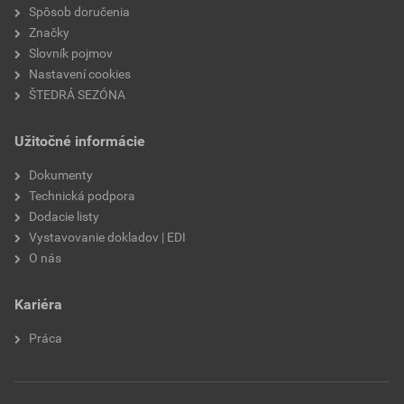
nasiakavosť
W2
Spôsob doručenia
Značky
prídržnosť
min. 0,3 MPa
Slovník pojmov
Nastavení cookies
paropriepustnosť
V2
ŠTEDRÁ SEZÓNA
odtieň
SE8E
Užitočné informácie
značka
Weber
Dokumenty
Technická podpora
použitie
do exteriéru
Dodacie listy
Vystavovanie dokladov | EDI
O nás
Kariéra
Práca