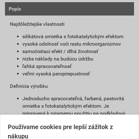
Popis
Najdôležitejšie vlastnosti
silikátová omietka s fotokatalytickým efektom
vysoká odolnosť voči rastu mikroorganizmov
samočistiaci efekt / dlhá životnosť
nízke náklady na budúcu údržbu
ľahká spracovateľnosť
veľmi vysoká paropriepustnosť
Definícia výrobku
Jednoducho spracovateľná, farbená, pastovitá
omietka s fotokatalytickým efektom. Je
pripravená k priamemu použitiu na podkladový
náter weber 700. Vďaka modifikovanému
Používame cookies pre lepší zážitok z
silikátovému spojivu má omietka weberpas
nákupu
clean Active vlastnosti blízke silikátovej omietke,