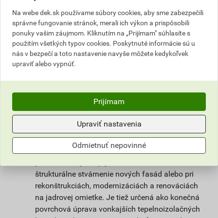
nie je však tak citlivá na klimatické podmienky
Na webe dek.sk používame súbory cookies, aby sme zabezpečili
pri spracovaní a vyzrievaní. Unikátna receptúra
správne fungovanie stránok, merali ich výkon a prispôsobili
omietky weberpas clean Active s
ponuky vašim záujmom. Kliknutím na „Prijímam" súhlasíte s
fotokatalytickým efektom zaisťuje dlhodobú
použitím všetkých typov cookies. Poskytnuté informácie sú u
čistotu povrchu omietky a vysoký stupeň
nás v bezpečí a toto nastavenie navyše môžete kedykoľvek
upraviť alebo vypnúť.
ochrany omietky proti rastu mikroorganizmov.
Prispieva k lepšiemu životnému prostrediu tým,
že na povrchu omietky dochádza k reakcii, ktorá
rozkladá splodiny a zlúčeniny škodiace
Prijímam
ľudskému zdraviu obsiahnuté vo vzduchu.
Upraviť nastavenia
Použitie
Odmietnuť nepovinné
Omietka slúži na ochranu stavby pred
poveternostnými vplyvmi. Vhodná na farebné a
štrukturálne stvárnenie nových fasád alebo pri
rekonštrukciách, modernizáciách a renováciách
na jadrovej omietke. Je tiež určená ako konečná
povrchová úprava vonkajších tepelnoizolačných