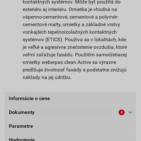
kontaktných systémov. Môže byť použitá do
exteriéru aj interiéru. Omietka je vhodná na
vápenno-cementové, cementové a polymér-
cementové malty, omietky a základné vrstvy
vonkajších tepelnoizolačných kontaktných
systémov (ETICS). Používa sa v lokalitách, kde
je veľké a agresívne znečistenie ovzdušia, ktoré
veľmi zaťažuje fasádu. Použitím samočistiacej
omietky weberpas clean Active sa výrazne
predlžuje životnosť fasády a podstatne znižujú
náklady na jej údržbu.
Informácie o cene
Dokumenty
4
Aktuálna predajná cena po zľave 33% z cenníkovej
ceny
Parametre
Bezpečnostné listy (externí)
51,93 EUR
63,87 EUR
bez DPH za bal.
s DPH za bal.
Hodnotenie
Dokumenty Weber