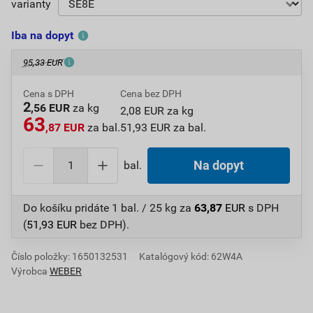
varianty
Iba na dopyt
95,33 EUR
Cena s DPH
Cena bez DPH
2
,56 EUR
za kg
2,08 EUR za kg
63
,87 EUR
za bal.
51,93 EUR za bal.
bal.
Na dopyt
Do košíku pridáte
1 bal. / 25 kg
za
63,87
EUR
s DPH
(
51,93
EUR
bez DPH).
Číslo položky:
1650132531
Katalógový kód: 62W4A
Výrobca
WEBER