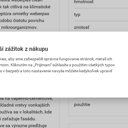
hmotnosť
k tak citlivá na klimatické
ceptúra omietky weberpas
typ
hodobú čistotu povrchu
u mikroorganizmov.
zrnitosť
na povrchu omietky
nasiakavosť
niny škodiace ľudskému
ší zážitok z nákupu
prídržnosť
es, aby sme zabezpečili správne fungovanie stránok, merali ich
mom. Kliknutím na „Prijímam" súhlasíte s použitím všetkých typov
paropriepustnosť
ými vplyvmi. Vhodná na
s v bezpečí a toto nastavenie navyše môžete kedykoľvek upraviť
 pri rekonštrukciách,
odtieň
Je tiež určená ako konečná
ntaktných systémov. Môže
značka
odná na vápenno-cementové,
použitie
kladné vrstvy vonkajších
žíva sa v lokalitách, kde
i zaťažuje fasádu.
ve sa výrazne predlžuje