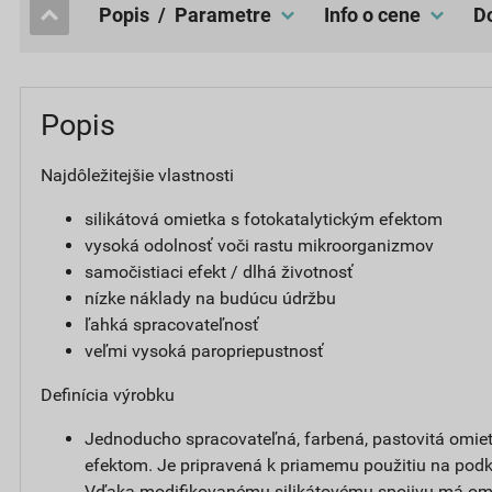
popis / Parametre
Info o cene
Popis
Najdôležitejšie vlastnosti
silikátová omietka s fotokatalytickým efektom
vysoká odolnosť voči rastu mikroorganizmov
samočistiaci efekt / dlhá životnosť
nízke náklady na budúcu údržbu
ľahká spracovateľnosť
veľmi vysoká paropriepustnosť
Definícia výrobku
Jednoducho spracovateľná, farbená, pastovitá omiet
efektom. Je pripravená k priamemu použitiu na podk
Vďaka modifikovanému silikátovému spojivu má om