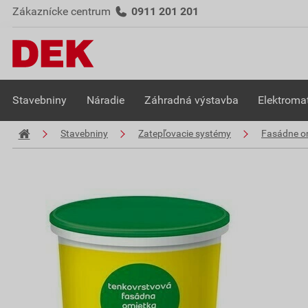
Zákaznícke centrum
0911 201 201
Stavebniny
Náradie
Záhradná výstavba
Elektromat
Stavebniny
Zatepľovacie systémy
Fasádne o