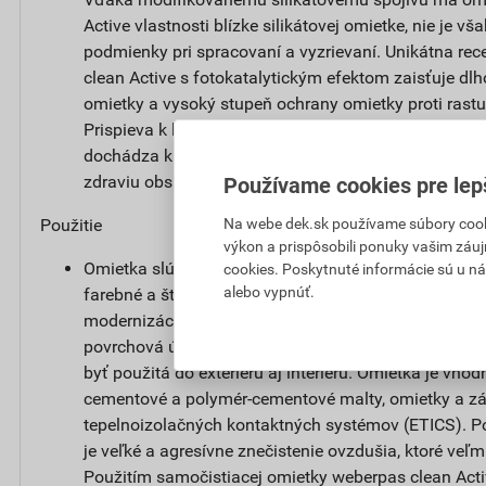
Active vlastnosti blízke silikátovej omietke, nie je vša
podmienky pri spracovaní a vyzrievaní. Unikátna re
clean Active s fotokatalytickým efektom zaisťuje dl
omietky a vysoký stupeň ochrany omietky proti rast
Prispieva k lepšiemu životnému prostrediu tým, že 
dochádza k reakcii, ktorá rozkladá splodiny a zlúče
zdraviu obsiahnuté vo vzduchu.
Používame cookies pre lep
Na webe dek.sk používame súbory cooki
Použitie
výkon a prispôsobili ponuky vašim záuj
Omietka slúži na ochranu stavby pred poveternostn
cookies. Poskytnuté informácie sú u ná
alebo vypnúť.
farebné a štrukturálne stvárnenie nových fasád alebo
modernizáciách a renováciách na jadrovej omietke. 
povrchová úprava vonkajších tepelnoizolačných ko
byť použitá do exteriéru aj interiéru. Omietka je vh
cementové a polymér-cementové malty, omietky a zá
tepelnoizolačných kontaktných systémov (ETICS). Pou
je veľké a agresívne znečistenie ovzdušia, ktoré veľm
Použitím samočistiacej omietky weberpas clean Acti