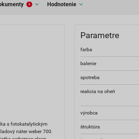
dokumenty
hodnotenie
4
Parametre
farba
balenie
spotreba
reakcia na oheň
výrobca
ka s fotokatalytickým
štruktúra
ladový náter weber 700.
ietka weberpas clean