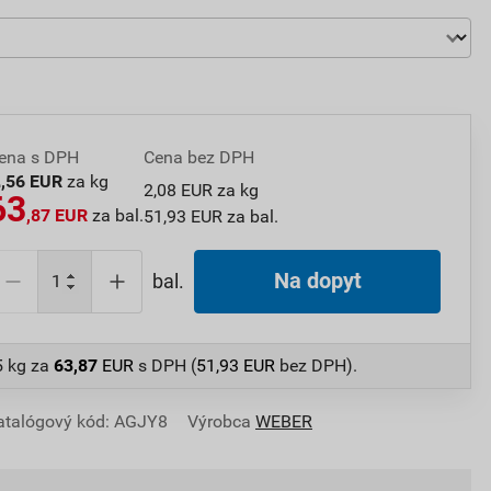
ena s DPH
Cena bez DPH
2
,56 EUR
za kg
2,08 EUR za kg
63
,87 EUR
za bal.
51,93 EUR za bal.
Na dopyt
bal.
5 kg
za
63,87
EUR
s DPH (
51,93
EUR
bez DPH).
atalógový kód: AGJY8
Výrobca
WEBER