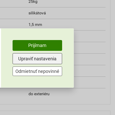
25kg
silikátová
1,5 mm
W2
Prijímam
min. 0,3 MPa
Upraviť nastavenia
V2
ZE9D
Odmietnuť nepovinné
Weber
do exteriéru