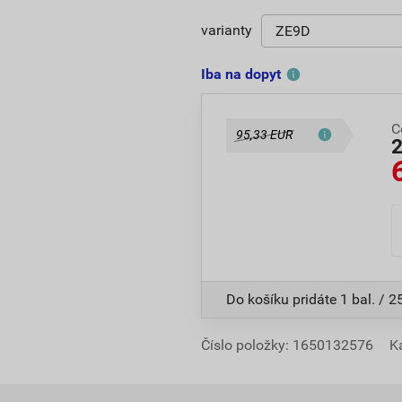
varianty
Iba na dopyt
C
95,33 EUR
Do košíku pridáte
1 bal. / 2
Číslo položky:
1650132576
K