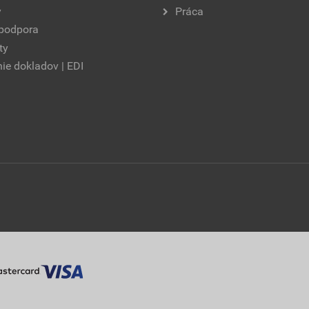
y
Práca
 podpora
ty
ie dokladov | EDI