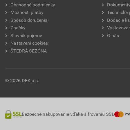
Obchodné podmienky
Dokument
Možnosti platby
Technická
Spôsob doručenia
Dodacie lis
Značky
Vystavovan
Slovník pojmov
O nás
Nastavení cookies
ŠTEDRÁ SEZÓNA
© 2026 DEK a.s.
Bezpečné nakupovanie vďaka šifrovaniu SSL