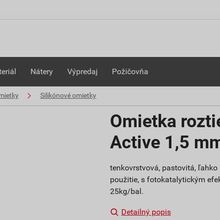
eriál
Nátery
Výpredaj
Požičovňa
mietky
Silikónové omietky
Omietka rozti
Active 1,5 m
tenkovrstvová, pastovitá, ľahk
použitie, s fotokatalytickým efe
25kg/bal.
Detailný popis