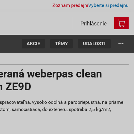
Zoznam predajní
Vyberte si predajňu
Prihlásenie
AKCIE
TÉMY
UDALOSTI
eraná weberpas clean
m ZE9D
o spracovateľná, vysoko odolná a paropriepustná, na priame
ktom, samočistiaca, do exteriéru, spotreba 2,5 kg/m2,