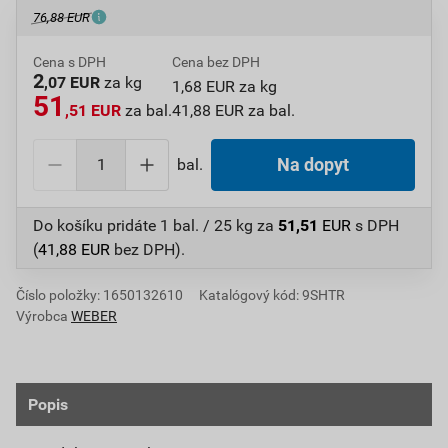
76,88 EUR
Cena s DPH
Cena bez DPH
2
,07 EUR
za kg
1,68 EUR za kg
51
,51 EUR
za bal.
41,88 EUR za bal.
bal.
Na dopyt
Do košíku pridáte
1 bal. / 25 kg
za
51,51
EUR
s DPH
(
41,88
EUR
bez DPH).
Číslo položky:
1650132610
Katalógový kód: 9SHTR
Výrobca
WEBER
Popis