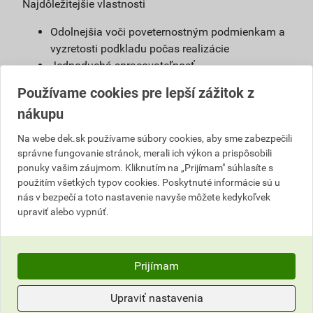
Najdôležitejšie vlastnosti
Odolnejšia voči poveternostným podmienkam a
vyzretosti podkladu počas realizácie
Jednoduchá spracovateľnosť
Možnosť použiť s urýchľovačom tuhnutia
Používame cookies pre lepší zážitok z
Vysoká vodoodpudivosť
nákupu
Možnosť namiešať vo farebnom odtieni podľa
želania zákazníkov
Na webe dek.sk používame súbory cookies, aby sme zabezpečili
správne fungovanie stránok, merali ich výkon a prispôsobili
Definícia
ponuky vašim záujmom. Kliknutím na „Prijímam" súhlasíte s
použitím všetkých typov cookies. Poskytnuté informácie sú u
Jednoducho spracovateľná, umývateľná
nás v bezpečí a toto nastavenie navyše môžete kedykoľvek
pastovitá omietka vyrobená na báze akrylátovej
upraviť alebo vypnúť.
živice. Je pripravená na priame použitie na
podkladový náter weber 700.
Prijímam
Použitie
Omietka slúži na ochranu stavby pred
Upraviť nastavenia
poveternostnými vplyvmi. Vhodná na farebné a