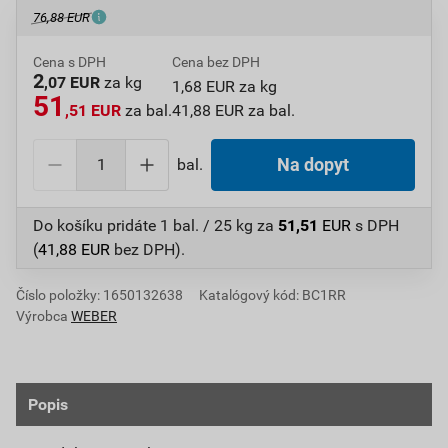
76,88 EUR
Cena s DPH
Cena bez DPH
2
,07 EUR
za kg
1,68 EUR za kg
51
,51 EUR
za bal.
41,88 EUR za bal.
bal.
Na dopyt
Do košíku pridáte
1 bal. / 25 kg
za
51,51
EUR
s DPH
(
41,88
EUR
bez DPH).
Číslo položky:
1650132638
Katalógový kód: BC1RR
Výrobca
WEBER
Popis