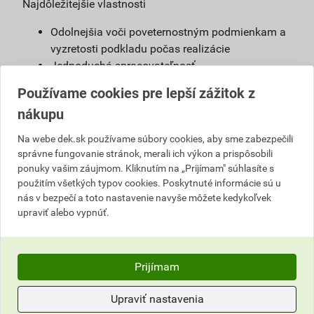
Najdôležitejšie vlastnosti
Odolnejšia voči poveternostným podmienkam a
vyzretosti podkladu počas realizácie
Jednoduchá spracovateľnosť
Možnosť použiť s urýchľovačom tuhnutia
Používame cookies pre lepší zážitok z
Vysoká vodoodpudivosť
nákupu
Možnosť namiešať vo farebnom odtieni podľa
želania zákazníkov
Na webe dek.sk používame súbory cookies, aby sme zabezpečili
správne fungovanie stránok, merali ich výkon a prispôsobili
Definícia
ponuky vašim záujmom. Kliknutím na „Prijímam" súhlasíte s
použitím všetkých typov cookies. Poskytnuté informácie sú u
Jednoducho spracovateľná, umývateľná
nás v bezpečí a toto nastavenie navyše môžete kedykoľvek
pastovitá omietka vyrobená na báze akrylátovej
upraviť alebo vypnúť.
živice. Je pripravená na priame použitie na
podkladový náter weber 700.
Prijímam
Použitie
Omietka slúži na ochranu stavby pred
Upraviť nastavenia
poveternostnými vplyvmi. Vhodná na farebné a