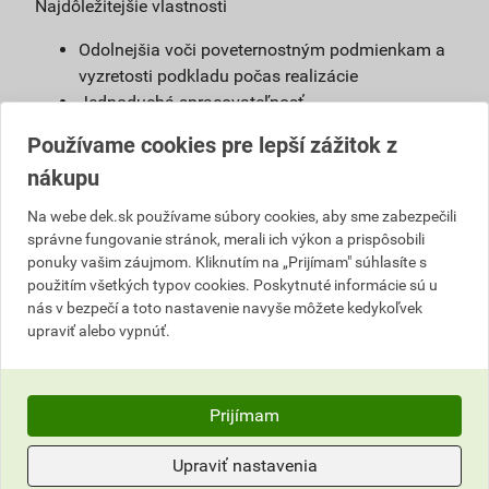
Najdôležitejšie vlastnosti
Odolnejšia voči poveternostným podmienkam a
vyzretosti podkladu počas realizácie
Jednoduchá spracovateľnosť
Možnosť použiť s urýchľovačom tuhnutia
Používame cookies pre lepší zážitok z
Vysoká vodoodpudivosť
nákupu
Možnosť namiešať vo farebnom odtieni podľa
želania zákazníkov
Na webe dek.sk používame súbory cookies, aby sme zabezpečili
správne fungovanie stránok, merali ich výkon a prispôsobili
Definícia
ponuky vašim záujmom. Kliknutím na „Prijímam" súhlasíte s
použitím všetkých typov cookies. Poskytnuté informácie sú u
Jednoducho spracovateľná, umývateľná
nás v bezpečí a toto nastavenie navyše môžete kedykoľvek
pastovitá omietka vyrobená na báze akrylátovej
upraviť alebo vypnúť.
živice. Je pripravená na priame použitie na
podkladový náter weber 700.
Prijímam
Použitie
Omietka slúži na ochranu stavby pred
Upraviť nastavenia
poveternostnými vplyvmi. Vhodná na farebné a