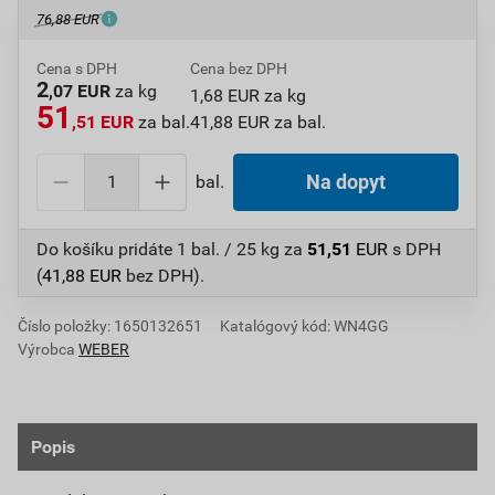
76,88 EUR
Cena s DPH
Cena bez DPH
2
,07 EUR
za kg
1,68 EUR za kg
51
,51 EUR
za bal.
41,88 EUR za bal.
bal.
Na dopyt
Do košíku pridáte
1 bal. / 25 kg
za
51,51
EUR
s DPH
(
41,88
EUR
bez DPH).
Číslo položky:
1650132651
Katalógový kód: WN4GG
Výrobca
WEBER
Popis