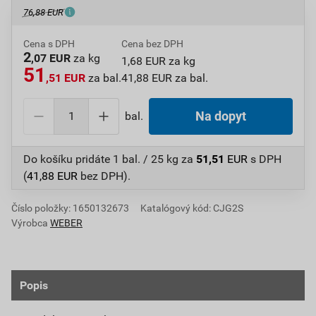
76,88 EUR
Cena s DPH
Cena bez DPH
2
,07 EUR
za kg
1,68 EUR za kg
51
,51 EUR
za bal.
41,88 EUR za bal.
bal.
Na dopyt
Do košíku pridáte
1 bal. / 25 kg
za
51,51
EUR
s DPH
(
41,88
EUR
bez DPH).
Číslo položky:
1650132673
Katalógový kód: CJG2S
Výrobca
WEBER
Popis