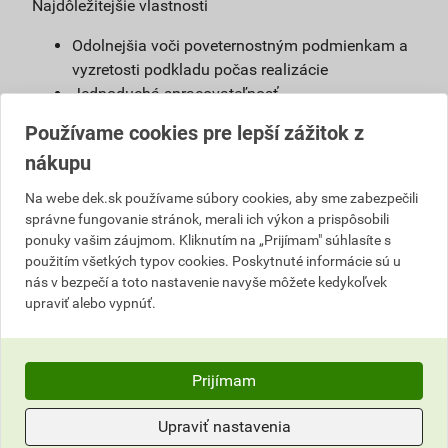
Najdôležitejšie vlastnosti
Odolnejšia voči poveternostným podmienkam a
vyzretosti podkladu počas realizácie
Jednoduchá spracovateľnosť
Možnosť použiť s urýchľovačom tuhnutia
Používame cookies pre lepší zážitok z
Vysoká vodoodpudivosť
nákupu
Možnosť namiešať vo farebnom odtieni podľa
želania zákazníkov
Na webe dek.sk používame súbory cookies, aby sme zabezpečili
správne fungovanie stránok, merali ich výkon a prispôsobili
Definícia
ponuky vašim záujmom. Kliknutím na „Prijímam" súhlasíte s
použitím všetkých typov cookies. Poskytnuté informácie sú u
Jednoducho spracovateľná, umývateľná
nás v bezpečí a toto nastavenie navyše môžete kedykoľvek
pastovitá omietka vyrobená na báze akrylátovej
upraviť alebo vypnúť.
živice. Je pripravená na priame použitie na
podkladový náter weber 700.
Prijímam
Použitie
Omietka slúži na ochranu stavby pred
Upraviť nastavenia
poveternostnými vplyvmi. Vhodná na farebné a