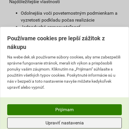
Najdôležitejšie vlastnosti
Odolnejšia voči poveternostným podmienkam a
vyzretosti podkladu počas realizácie
Jednoduchá spracovateľnosť
Možnosť použiť s urýchľovačom tuhnutia
Používame cookies pre lepší zážitok z
Vysoká vodoodpudivosť
nákupu
Možnosť namiešať vo farebnom odtieni podľa
želania zákazníkov
Na webe dek.sk používame súbory cookies, aby sme zabezpečili
správne fungovanie stránok, merali ich výkon a prispôsobili
Definícia
ponuky vašim záujmom. Kliknutím na „Prijímam" súhlasíte s
použitím všetkých typov cookies. Poskytnuté informácie sú u
Jednoducho spracovateľná, umývateľná
nás v bezpečí a toto nastavenie navyše môžete kedykoľvek
pastovitá omietka vyrobená na báze akrylátovej
upraviť alebo vypnúť.
živice. Je pripravená na priame použitie na
podkladový náter weber 700.
Prijímam
Použitie
Omietka slúži na ochranu stavby pred
Upraviť nastavenia
poveternostnými vplyvmi. Vhodná na farebné a