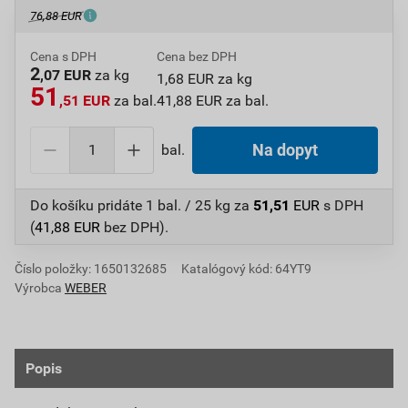
76,88 EUR
Cena s DPH
Cena bez DPH
2
,07 EUR
za kg
1,68 EUR za kg
51
,51 EUR
za bal.
41,88 EUR za bal.
bal.
Na dopyt
Do košíku pridáte
1 bal. / 25 kg
za
51,51
EUR
s DPH
(
41,88
EUR
bez DPH).
Číslo položky:
1650132685
Katalógový kód: 64YT9
Výrobca
WEBER
Popis