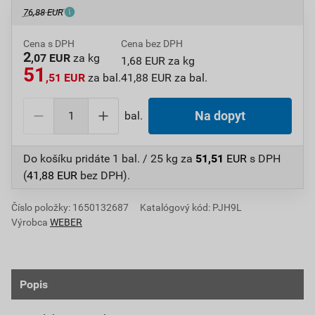
76,88 EUR
Cena s DPH
Cena bez DPH
2
,07 EUR
za kg
1,68 EUR za kg
51
,51 EUR
za bal.
41,88 EUR za bal.
bal.
Na dopyt
Do košíku pridáte
1 bal. / 25 kg
za
51,51
EUR
s DPH
(
41,88
EUR
bez DPH).
Číslo položky:
1650132687
Katalógový kód: PJH9L
Výrobca
WEBER
Popis