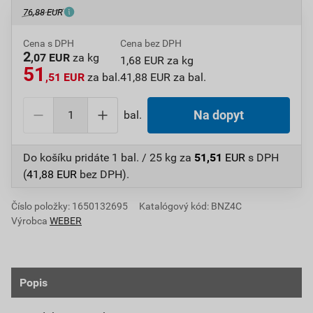
76,88 EUR
Cena s DPH
Cena bez DPH
2
,07 EUR
za kg
1,68 EUR za kg
51
,51 EUR
za bal.
41,88 EUR za bal.
bal.
Na dopyt
Do košíku pridáte
1 bal. / 25 kg
za
51,51
EUR
s DPH
(
41,88
EUR
bez DPH).
Číslo položky:
1650132695
Katalógový kód: BNZ4C
Výrobca
WEBER
Popis