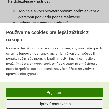
Najdôležitejšie vlastnosti
Odolnejšia voči poveternostným podmienkam a
vyzretosti podkladu počas realizácie
Jednoduchá spracovateľnosť
Možnosť použiť s urýchľovačom tuhnutia
Používame cookies pre lepší zážitok z
Vysoká vodoodpudivosť
nákupu
Možnosť namiešať vo farebnom odtieni podľa
želania zákazníkov
Na webe dek.sk používame súbory cookies, aby sme zabezpečili
správne fungovanie stránok, merali ich výkon a prispôsobili
Definícia
ponuky vašim záujmom. Kliknutím na „Prijímam" súhlasíte s
použitím všetkých typov cookies. Poskytnuté informácie sú u
Jednoducho spracovateľná, umývateľná
nás v bezpečí a toto nastavenie navyše môžete kedykoľvek
pastovitá omietka vyrobená na báze akrylátovej
upraviť alebo vypnúť.
živice. Je pripravená na priame použitie na
podkladový náter weber 700.
Prijímam
Použitie
Omietka slúži na ochranu stavby pred
Upraviť nastavenia
poveternostnými vplyvmi. Vhodná na farebné a