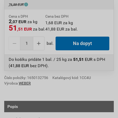
76,88 EUR
Cena s DPH
Cena bez DPH
2
,07 EUR
za kg
1,68 EUR za kg
51
,51 EUR
za bal.
41,88 EUR za bal.
bal.
Na dopyt
Do košíku pridáte
1 bal. / 25 kg
za
51,51
EUR
s DPH
(
41,88
EUR
bez DPH).
Číslo položky:
1650132756
Katalógový kód: 1CC4U
Výrobca
WEBER
Popis