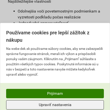
Najdôležitejšie vlastnosti
Odolnejšia voči poveternostným podmienkam a
vyzretosti podkladu počas realizácie
Jednoduchá spracovateľnosť
Možnosť použiť s urýchľovačom tuhnutia
Používame cookies pre lepší zážitok z
Vysoká vodoodpudivosť
nákupu
Možnosť namiešať vo farebnom odtieni podľa
želania zákazníkov
Na webe dek.sk používame súbory cookies, aby sme zabezpečili
správne fungovanie stránok, merali ich výkon a prispôsobili
Definícia
ponuky vašim záujmom. Kliknutím na „Prijímam" súhlasíte s
použitím všetkých typov cookies. Poskytnuté informácie sú u
Jednoducho spracovateľná, umývateľná
nás v bezpečí a toto nastavenie navyše môžete kedykoľvek
pastovitá omietka vyrobená na báze akrylátovej
upraviť alebo vypnúť.
živice. Je pripravená na priame použitie na
podkladový náter weber 700.
Prijímam
Použitie
Omietka slúži na ochranu stavby pred
Upraviť nastavenia
poveternostnými vplyvmi. Vhodná na farebné a