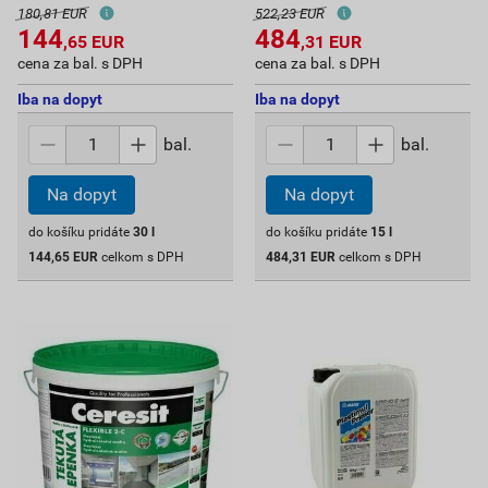
180,81 EUR
522,23 EUR
144
484
,65
EUR
,31
EUR
cena za bal. s DPH
cena za bal. s DPH
Iba na dopyt
Iba na dopyt
bal.
bal.
Na dopyt
Na dopyt
do košíku pridáte
30
l
do košíku pridáte
15
l
144,65
EUR
celkom s DPH
484,31
EUR
celkom s DPH