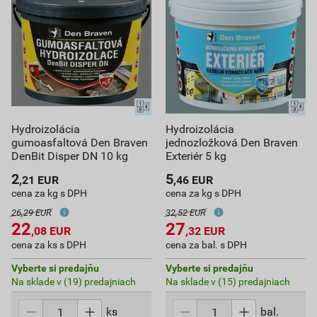
Hydroizolácia
Hydroizolácia
gumoasfaltová Den Braven
jednozložková Den Braven
DenBit Disper DN 10 kg
Exteriér 5 kg
2
5
,21
EUR
,46
EUR
cena za kg s DPH
cena za kg s DPH
26,29 EUR
32,52 EUR
22
27
,08
EUR
,32
EUR
cena za ks s DPH
cena za bal. s DPH
Vyberte si predajňu
Vyberte si predajňu
Na sklade v (19) predajniach
Na sklade v (15) predajniach
ks
bal.