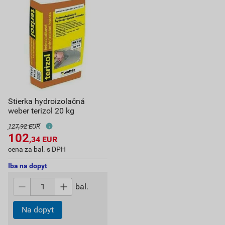
Stierka hydroizolačná
weber terizol 20 kg
127,92 EUR
102
,34
EUR
cena za bal. s DPH
Iba na dopyt
bal.
Na dopyt