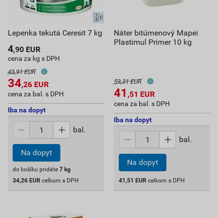
Lepenka tekutá Ceresit 7 kg
Náter bitúmenový Mapei
Plastimul Primer 10 kg
4
,90
EUR
cena za kg s DPH
43,91 EUR
34
59,31 EUR
,26
EUR
41
,51
EUR
cena za bal. s DPH
cena za bal. s DPH
Iba na dopyt
Iba na dopyt
bal.
bal.
Na dopyt
Na dopyt
do košíku pridáte
7
kg
34,26
EUR
celkom s DPH
41,51
EUR
celkom s DPH