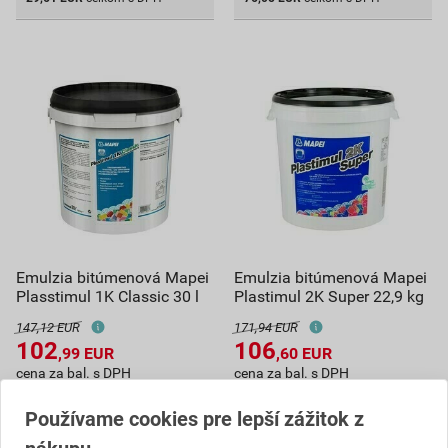
Emulzia bitúmenová Mapei
Emulzia bitúmenová Mapei
Plasstimul 1K Classic 30 l
Plastimul 2K Super 22,9 kg
147,12 EUR
171,94 EUR
102
106
,99
EUR
,60
EUR
cena za bal. s DPH
cena za bal. s DPH
Iba na dopyt
Iba na dopyt
Používame cookies pre lepší zážitok z
bal.
bal.