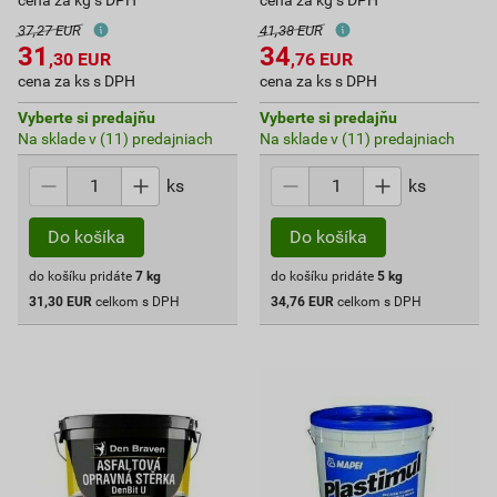
cena za kg s DPH
cena za kg s DPH
37,27 EUR
41,38 EUR
31
34
,30
EUR
,76
EUR
cena za ks s DPH
cena za ks s DPH
Vyberte si predajňu
Vyberte si predajňu
Na sklade v (11) predajniach
Na sklade v (11) predajniach
ks
ks
Do košíka
Do košíka
do košíku pridáte
7
kg
do košíku pridáte
5
kg
31,30
EUR
celkom s DPH
34,76
EUR
celkom s DPH