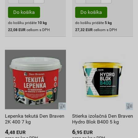
Do košíka
Do košíka
do košíku pridáte
10
kg
do košíku pridáte
5
kg
22,08
EUR
celkom s DPH
27,32
EUR
celkom s DPH
Lepenka tekutá Den Braven
Stierka izolačná Den Braven
2K 400 7 kg
Hydro Blok B400 5 kg
4
6
,48
EUR
,95
EUR