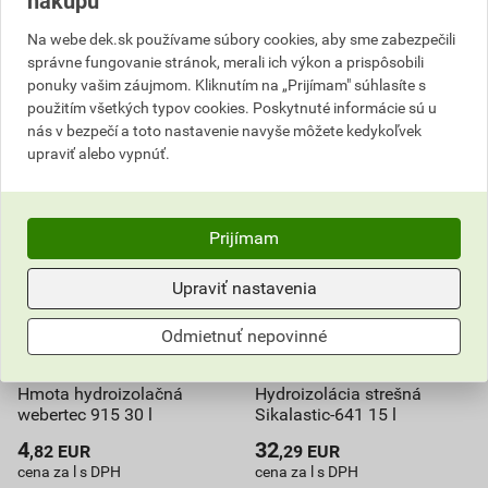
nákupu
Na webe dek.sk používame súbory cookies, aby sme zabezpečili
Na dopyt
Na dopyt
správne fungovanie stránok, merali ich výkon a prispôsobili
ponuky vašim záujmom. Kliknutím na „Prijímam" súhlasíte s
102,99
EUR
celkom s DPH
106,60
EUR
celkom s DPH
použitím všetkých typov cookies. Poskytnuté informácie sú u
nás v bezpečí a toto nastavenie navyše môžete kedykoľvek
upraviť alebo vypnúť.
Prijímam
Upraviť nastavenia
Odmietnuť nepovinné
Hmota hydroizolačná
Hydroizolácia strešná
webertec 915 30 l
Sikalastic-641 15 l
4
32
,82
EUR
,29
EUR
cena za l s DPH
cena za l s DPH