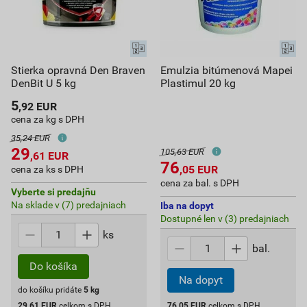
Stierka opravná Den Braven
Emulzia bitúmenová Mapei
DenBit U 5 kg
Plastimul 20 kg
5
,92
EUR
cena za kg s DPH
35,24 EUR
29
105,63 EUR
,61
EUR
76
,05
EUR
cena za ks s DPH
cena za bal. s DPH
Vyberte si predajňu
Na sklade v (7) predajniach
Iba na dopyt
Dostupné len v (3) predajniach
ks
bal.
Do košíka
Na dopyt
do košíku pridáte
5
kg
29,61
EUR
celkom s DPH
76,05
EUR
celkom s DPH