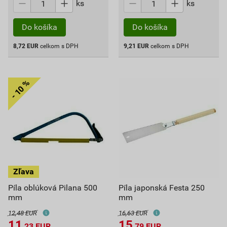
ks
ks
Do košíka
Do košíka
8,72
EUR
celkom s DPH
9,21
EUR
celkom s DPH
Píla oblúková Pilana 500
Píla japonská Festa 250
mm
mm
12,48 EUR
16,63 EUR
11
15
,23
EUR
,79
EUR