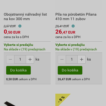
Obojstranný náhradný list
Píla na pórobetón Pilana
na kov 300 mm
410 mm 11 zubov
0,57 EUR
29,41 EUR
0
26
,50
EUR
,47
EUR
cena za ks s DPH
cena za ks s DPH
Vyberte si predajňu
Vyberte si predajňu
Na sklade v (19) predajniach
Na sklade v (19) predajniach
ks
ks
Do košíka
Do košíka
0,50
EUR
celkom s DPH
26,47
EUR
celkom s DPH