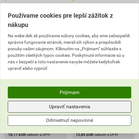
Používame cookies pre lepší zážitok z
nákupu
Na webe dek.sk používame súbory cookies, aby sme zabezpečili
správne fungovanie stránok, merali ich výkon a prispôsobili
ponuky vašim záujmom. Kliknutím na „Prijímam" súhlasíte s
Píla na tehly Pilana 600
Píla chvostová Pilana 450
mm 74 zubov
mm
použitím všetkých typov cookies. Poskytnuté informácie sú u
nás v bezpečí a toto nastavenie navyše môžete kedykoľvek
20,20 EUR
14,29 EUR
upraviť alebo vypnúť.
18
12
,17
EUR
,85
EUR
cena za ks s DPH
cena za ks s DPH
Vyberte si predajňu
Vyberte si predajňu
Prijímam
Na sklade v (15) predajniach
Na sklade v (14) predajniach
Upraviť nastavenia
ks
ks
Odmietnuť nepovinné
Do košíka
Do košíka
18,17
EUR
celkom s DPH
12,85
EUR
celkom s DPH