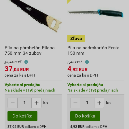
Píla na pórobetón Pilana
Píla na sadrokartón Festa
750 mm 34 zubov
150 mm
41,14 EUR
5,45 EUR
37
4
,04
EUR
,92
EUR
cena za ks s DPH
cena za ks s DPH
Vyberte si predajňu
Vyberte si predajňu
Na sklade v (19) predajniach
Na sklade v (19) predajniach
ks
ks
Do košíka
Do košíka
37,04
EUR
celkom s DPH
4,92
EUR
celkom s DPH