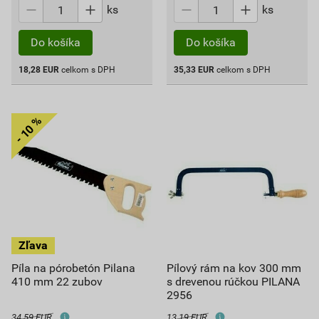
ks
ks
Do košíka
Do košíka
18,28
EUR
celkom s DPH
35,33
EUR
celkom s DPH
Píla na pórobetón Pilana
Pílový rám na kov 300 mm
410 mm 22 zubov
s drevenou rúčkou PILANA
2956
34,59 EUR
13,19 EUR