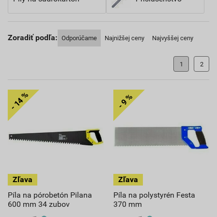
Zoradiť podľa:
Odporúčame
Najnižšej ceny
Najvyššej ceny
1
2
Píla na pórobetón Pilana
Píla na polystyrén Festa
600 mm 34 zubov
370 mm