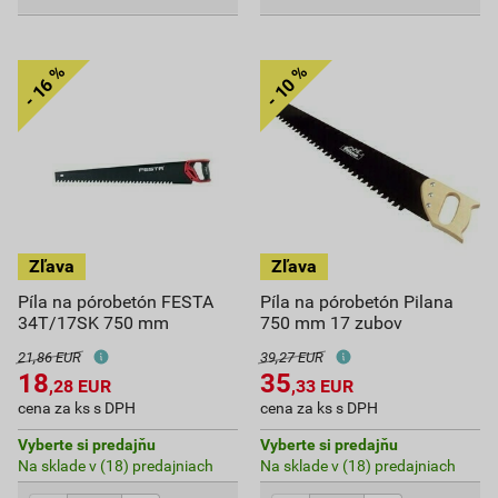
Píla na pórobetón FESTA
Píla na pórobetón Pilana
34T/17SK 750 mm
750 mm 17 zubov
21,86 EUR
39,27 EUR
18
35
,28
EUR
,33
EUR
cena za ks s DPH
cena za ks s DPH
Vyberte si predajňu
Vyberte si predajňu
Na sklade v (18) predajniach
Na sklade v (18) predajniach