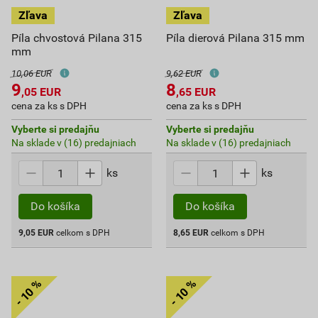
Píla chvostová Pilana 315
Píla dierová Pilana 315 mm
mm
10,06 EUR
9,62 EUR
9
8
,05
EUR
,65
EUR
cena za ks s DPH
cena za ks s DPH
Vyberte si predajňu
Vyberte si predajňu
Na sklade v (16) predajniach
Na sklade v (16) predajniach
ks
ks
Do košíka
Do košíka
9,05
EUR
celkom s DPH
8,65
EUR
celkom s DPH