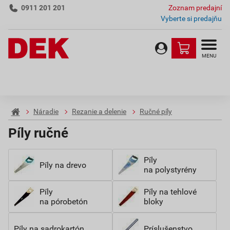
0911 201 201
Zoznam predajní
Vyberte si predajňu
MENU
Náradie
Rezanie a delenie
Ručné píly
Píly ručné
Píly
Píly na drevo
na polystyrény
Píly
Píly na tehlové
na pórobetón
bloky
Píly na sadrokartón
Príslušenstvo