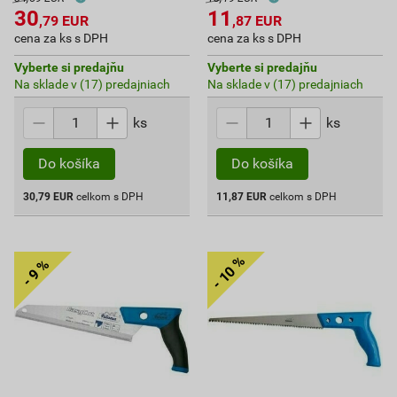
30
11
,79
EUR
,87
EUR
cena za ks s DPH
cena za ks s DPH
Vyberte si predajňu
Vyberte si predajňu
Na sklade v (17) predajniach
Na sklade v (17) predajniach
ks
ks
Do košíka
Do košíka
30,79
EUR
celkom s DPH
11,87
EUR
celkom s DPH