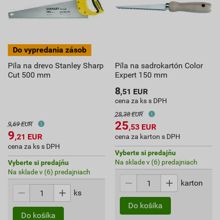
Píla na drevo Stanley Sharp
Píla na sadrokartón Color
Cut 500 mm
Expert 150 mm
8
,51
EUR
cena za ks s DPH
28,38 EUR
25
9,69 EUR
,53
EUR
9
,21
EUR
cena za karton s DPH
cena za ks s DPH
Vyberte si predajňu
Na sklade v (6) predajniach
Vyberte si predajňu
Na sklade v (6) predajniach
karton
ks
Do košíka
Do košíka