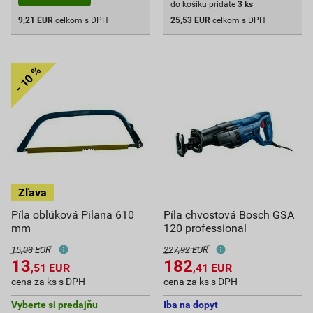
do košíku pridáte
3
ks
9,21
EUR
celkom s DPH
25,53
EUR
celkom s DPH
Píla oblúková Pilana 610
Píla chvostová Bosch GSA
mm
120 professional
15,03 EUR
227,92 EUR
13
182
,51
EUR
,41
EUR
cena za ks s DPH
cena za ks s DPH
Vyberte si predajňu
Iba na dopyt