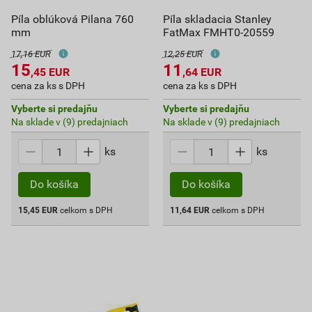
Píla oblúková Pilana 760
Píla skladacia Stanley
mm
FatMax FMHT0-20559
17,16 EUR
12,25 EUR
15
11
,45
EUR
,64
EUR
cena za ks s DPH
cena za ks s DPH
Vyberte si predajňu
Vyberte si predajňu
Na sklade v (9) predajniach
Na sklade v (9) predajniach
ks
ks
Do košíka
Do košíka
15,45
EUR
celkom s DPH
11,64
EUR
celkom s DPH