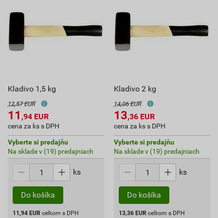
Kladivo 1,5 kg
Kladivo 2 kg
12,57 EUR
14,06 EUR
11
13
,94
EUR
,36
EUR
cena za ks s DPH
cena za ks s DPH
Vyberte si predajňu
Vyberte si predajňu
Na sklade v (19) predajniach
Na sklade v (19) predajniach
ks
ks
Do košíka
Do košíka
11,94
EUR
celkom s DPH
13,36
EUR
celkom s DPH