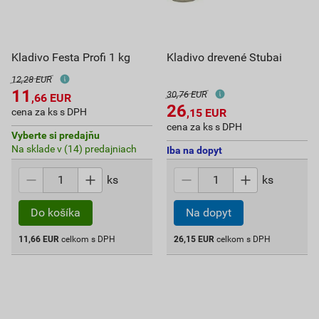
Kladivo Festa Profi 1 kg
Kladivo drevené Stubai
12,28 EUR
11
30,76 EUR
,66
EUR
26
cena za ks s DPH
,15
EUR
cena za ks s DPH
Vyberte si predajňu
Na sklade v (14) predajniach
Iba na dopyt
ks
ks
Do košíka
Na dopyt
11,66
EUR
celkom s DPH
26,15
EUR
celkom s DPH