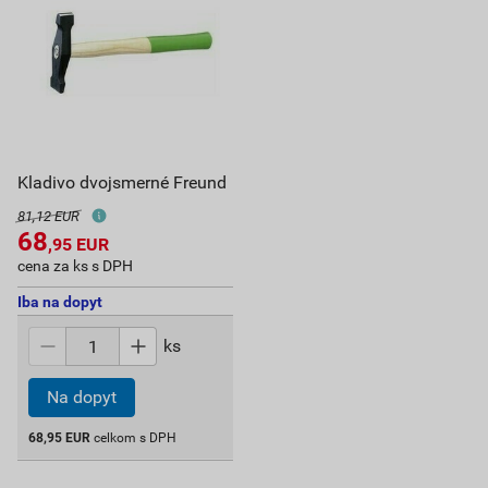
Kladivo dvojsmerné Freund
81,12 EUR
68
,95
EUR
cena za ks s DPH
Iba na dopyt
ks
Na dopyt
68,95
EUR
celkom s DPH