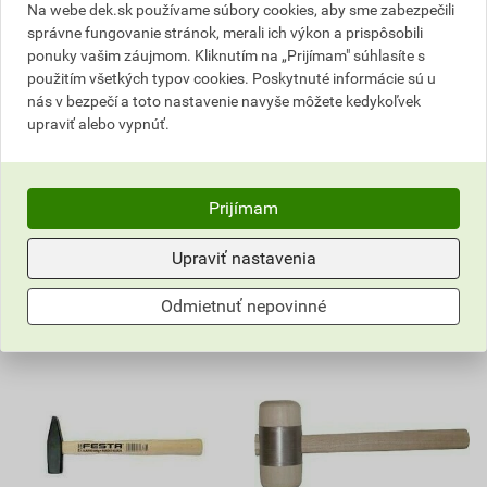
Na webe dek.sk používame súbory cookies, aby sme zabezpečili
29,22 EUR
9,41 EUR
správne fungovanie stránok, merali ich výkon a prispôsobili
23
8
,14
EUR
,94
EUR
ponuky vašim záujmom. Kliknutím na „Prijímam" súhlasíte s
cena za ks s DPH
cena za ks s DPH
použitím všetkých typov cookies. Poskytnuté informácie sú u
nás v bezpečí a toto nastavenie navyše môžete kedykoľvek
Vyberte si predajňu
Vyberte si predajňu
upraviť alebo vypnúť.
Na sklade v (16) predajniach
Na sklade v (14) predajniach
ks
ks
Prijímam
Do košíka
Do košíka
Upraviť nastavenia
23,14
EUR
celkom s DPH
8,94
EUR
celkom s DPH
Odmietnuť nepovinné