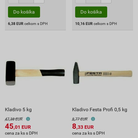
Do košíka
Do košíka
6,38
EUR
celkom s DPH
10,16
EUR
celkom s DPH
Kladivo 5 kg
Kladivo Festa Profi 0,5 kg
47,38 EUR
8,77 EUR
45
8
,01
EUR
,33
EUR
cena za ks s DPH
cena za ks s DPH