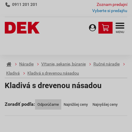
0911 201 201
Zoznam predajní
Vyberte si predajňu
MENU
Náradie
Vŕtanie, sekanie, búranie
Ručné náradie
Kladivá
Kladivá s drevenou násadou
Kladivá s drevenou násadou
Zoradiť podľa:
Odporúčame
Najnižšej ceny
Najvyššej ceny