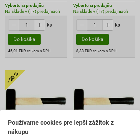
Vyberte si predajňu
Vyberte si predajňu
Na sklade v (17) predajniach
Na sklade v (17) predajniach
ks
ks
Do košíka
Do košíka
45,01
EUR
celkom s DPH
8,33
EUR
celkom s DPH
Používame cookies pre lepší zážitok z
nákupu
Kladivo 3 kg
Kladivo 1 kg