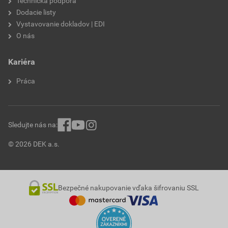
Technická podpora
Dodacie listy
Vystavovanie dokladov | EDI
O nás
Kariéra
Práca
Sledujte nás na:
© 2026 DEK a.s.
Bezpečné nakupovanie vďaka šifrovaniu SSL