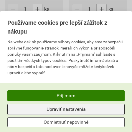
ks
ks
Používame cookies pre lepší zážitok z
Do košíka
Do košíka
nákupu
2,26
EUR
celkom s DPH
2,93
EUR
celkom s DPH
Na webe dek.sk používame súbory cookies, aby sme zabezpečili
správne fungovanie stránok, merali ich výkon a prispôsobili
ponuky vašim záujmom. Kliknutím na „Prijímam" súhlasíte s
použitím všetkých typov cookies. Poskytnuté informácie sú u
nás v bezpečí a toto nastavenie navyše môžete kedykoľvek
upraviť alebo vypnúť.
Prijímam
Upraviť nastavenia
Skrutkovač plochý Festa S
8×175 mm
Odmietnuť nepovinné
4,17 EUR