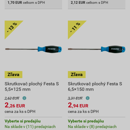
1,70
EUR
celkom s DPH
2,12
EUR
celkom s DPH
Skrutkovač plochý Festa S
Skrutkovač plochý Festa S
5,5×125 mm
6,5×150 mm
2,62 EUR
3,31 EUR
2
2
,26
EUR
,94
EUR
cena za ks s DPH
cena za ks s DPH
Vyberte si predajňu
Vyberte si predajňu
Na sklade v (11) predajniach
Na sklade v (8) predajniach