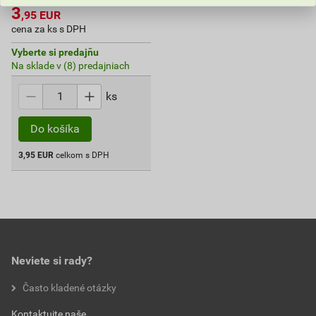
3
,95
EUR
cena za ks s DPH
Vyberte si predajňu
Na sklade v (8) predajniach
ks
Do košíka
3,95
EUR
celkom s DPH
Neviete si rady?
Často kladené otázky
Kontaktujte naše