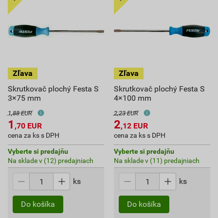
Skrutkovač plochý Festa S
Skrutkovač plochý Festa S
3×75 mm
4×100 mm
1,88 EUR
2,23 EUR
1
2
,70
EUR
,12
EUR
cena za ks s DPH
cena za ks s DPH
Vyberte si predajňu
Vyberte si predajňu
Na sklade v (12) predajniach
Na sklade v (11) predajniach
ks
ks
Do košíka
Do košíka